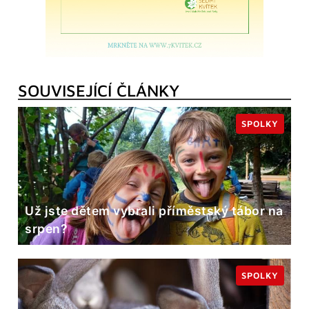
SOUVISEJÍCÍ ČLÁNKY
SPOLKY
Už jste dětem vybrali příměstský tábor na
srpen?
SPOLKY