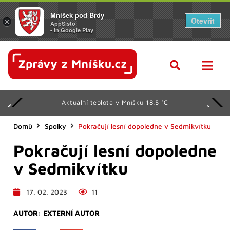
Mníšek pod Brdy
Otevřít
×
AppSisto
- In Google Play
Aktuální teplota v Mníšku 18.5 °C
Domů
Spolky
Pokračují lesní dopoledne v Sedmikvítku
Pokračují lesní dopoledne
v Sedmikvítku
17. 02. 2023
11
AUTOR:
EXTERNÍ AUTOR