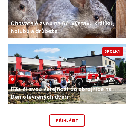
Chovatelé zvou na 66. výstavu králíků,
holubů a drůbeže
SPOLKY
Hasiči zvou veřejnost do zbrojnice na
Den otevřených dveří
PŘIHLÁSIT