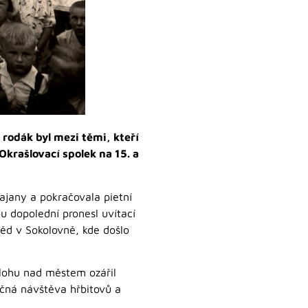
rodák byl mezi těmi, kteří
Okrašlovací spolek na 15. a
rajany a pokračovala pietní
 dopolední pronesl uvítací
ěd v Sokolovně, kde došlo
lohu nad městem ozářil
ečná návštěva hřbitovů a