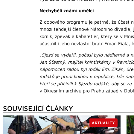
Nechyběli známí umělci
Z dobového programu je patrné, že účast na 
mnozí tehdejší členové Národního divadla, 
komik, zpěvák a kabaretiér, který se v Mníš
účastnil i jeho nevlastní bratr Eman Fiala, 
„Sjezd se vydařil, počasí bylo nádherné a n
Jan Šťastný, majitel knihtiskárny v Řevnic
nápomocen radou byl rodák Em. Zikán, úřed
rodáků je první knihou v republice, kde n
kteří se přičinili k Sjezdu rodáků, aby se za
v Okresním archivu pro Prahu západ v Dobř
SOUVISEJÍCÍ ČLÁNKY
AKTUALITY