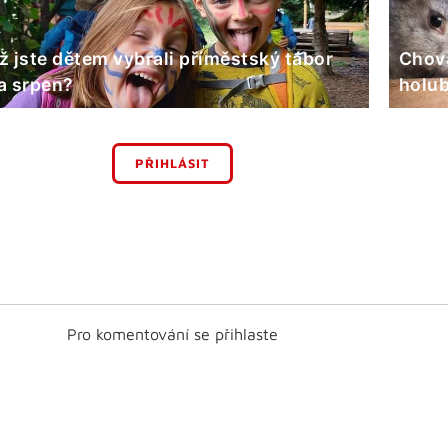
ž jste dětem vybrali příměstský tábor
Chova
a srpen?
holub
PŘIHLÁSIT
Pro komentování se přihlaste