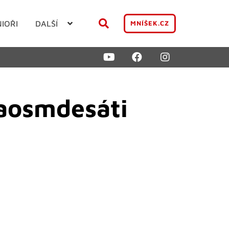
NIOŘI
DALŠÍ
MNÍŠEK.CZ
taosmdesáti