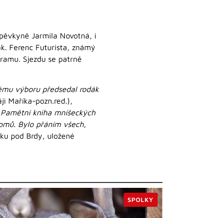
 pěvkyně Jarmila Novotná, i
ák. Ferenc Futurista, známý
ogramu. Sjezdu se patrně
ovému výboru předsedal rodák
ji Maříka-pozn.red.),
. Pamětní kniha mníšeckých
domů. Bylo přáním všech,
ku pod Brdy, uložené
SPOLKY