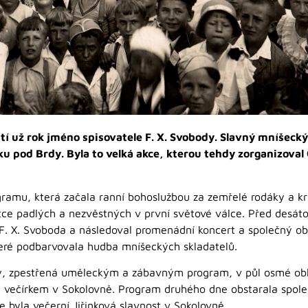
í už rok jméno spisovatele F. X. Svobody. Slavný mníšecký 
ku pod Brdy. Byla to velká akce, kterou tehdy zorganizoval 
rogramu, která začala ranní bohoslužbou za zemřelé rodáky a k
 padlých a nezvěstných v první světové válce. Před desátou
F. X. Svoboda a následoval promenádní koncert a společný ob
teré podbarvovala hudba mníšeckých skladatelů.
ty, zpestřená uměleckým a zábavným program, v půl osmé ob
il večírkem v Sokolovně. Program druhého dne obstarala spol
 byla večerní Jiřinková slavnost v Sokolovně.