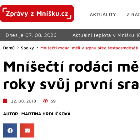
AKTUALITY
Z RA
Dnes je 07. 08. 2026
Aktuální teplota v Mníšku 1
Domů
Spolky
Mníšečtí rodáci měli v srpnu před šestaosmdesáti 
Mníšečtí rodáci mě
roky svůj první sra
22. 08. 2018
59
AUTOR:
MARTINA HRDLIČKOVÁ