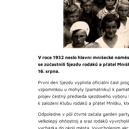
V roce 1932 neslo hlavní mníšecké náměst
se zúčastnili Sjezdu rodáků a přátel Mníš
16. srpna.
První den Sjezdu vyplnila oficiální část p
vzpomínkou u mohyly (památníku) k památce
projev čestný předseda sjezdového výboru 
k založení Klubu rodáků a přátel Mníšku, k
Odpoledne v půl čtvrté začala garden par
velkolepý ohňostroj a sraz rodáků vyvrchol
vycházka do okolí města. Vyvrcholením akce