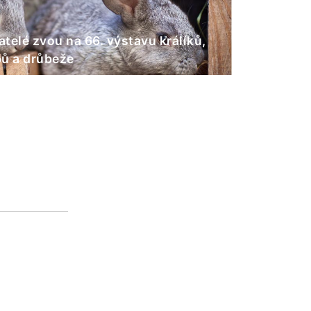
telé zvou na 66. výstavu králíků,
ů a drůbeže