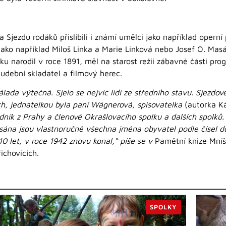
Sjezdu rodáků přislíbili i známí umělci jako například operní
jako například Miloš Linka a Marie Linková nebo Josef O. Mas
ku narodil v roce 1891, měl na starost režii zábavné části pr
hudební skladatel a filmový herec.
álada výtečná. Sjelo se nejvíc lidí ze středního stavu. Sjezd
ích, jednatelkou byla paní Wágnerová, spisovatelka
(autorka Ká
ník z Prahy a členové Okrašlovacího spolku a dalších spolků
apsána jsou vlastnoručně všechna jména obyvatel podle čísel 
 10 let, v roce 1942 znovu konal,“ píše se v
Pamětní knize Mníš
ichovicích.
SPOLKY