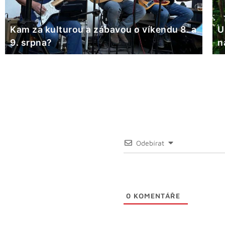
Kam za kulturou a zábavou o víkendu 8. a
U
9. srpna?
n
Odebírat
0
KOMENTÁŘE