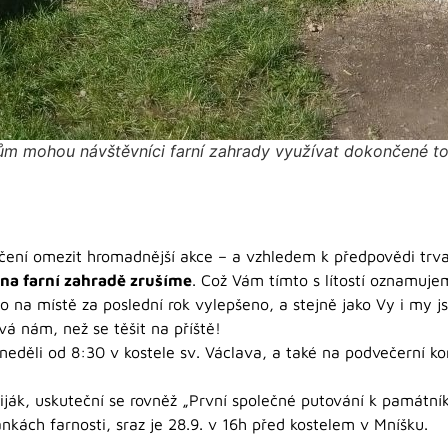
m mohou návštěvníci farní zahrady využívat dokončené to
čení omezit hromadnější akce – a vzhledem k předpovědi trva
na farní zahradě zrušíme
. Což Vám tímto s lítostí oznamuje
lo na místě za poslední rok vylepšeno, a stejně jako Vy i my js
á nám, než se těšit na příště!
neděli od 8:30 v kostele sv. Václava, a také na podvečerní k
liják, uskuteční se rovněž „První společné putování k památní
ánkách farnosti, sraz je 28.9. v 16h před kostelem v Mníšku.