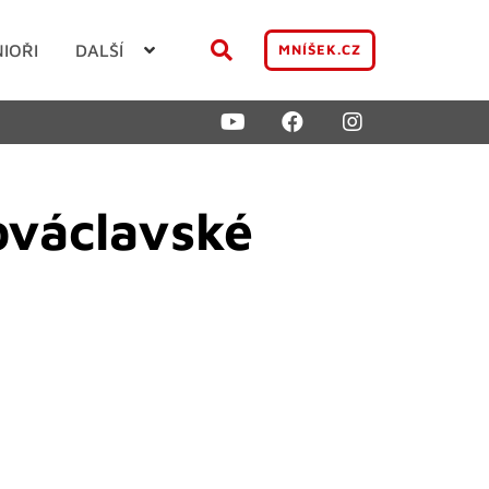
NIOŘI
DALŠÍ
MNÍŠEK.CZ
ováclavské