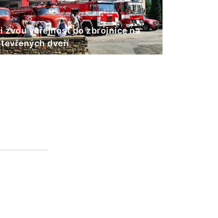
i zvou veřejnost do zbrojnice na
tevřených dveří