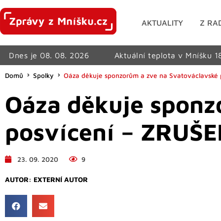
AKTUALITY
Z RA
Dnes je 08. 08. 2026
Aktuální teplota v Mníšku 1
Domů
Spolky
Oáza děkuje sponzorům a zve na Svatováclavské
Oáza děkuje sponz
posvícení – ZRUŠ
23. 09. 2020
9
AUTOR:
EXTERNÍ AUTOR