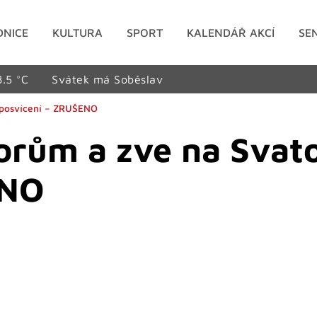
DNICE
KULTURA
SPORT
KALENDÁŘ AKCÍ
SE
8.5 °C
Svátek má Soběslav
 posvícení – ZRUŠENO
orům a zve na Svat
ENO