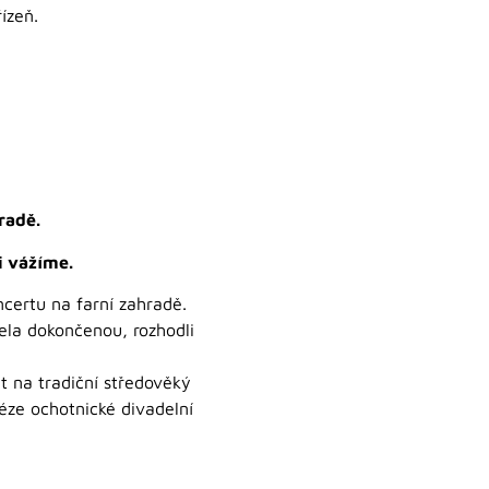
ízeň.
radě.
i vážíme.
ncertu na farní zahradě.
ela dokončenou, rozhodli
t na tradiční středověký
léze ochotnické divadelní