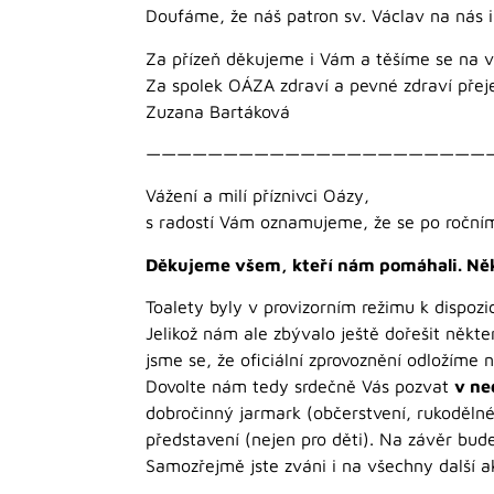
Doufáme, že náš patron sv. Václav na nás
Za přízeň děkujeme i Vám a těšíme se na vi
Za spolek OÁZA zdraví a pevné zdraví přej
Zuzana Bartáková
——————————————————————
Vážení a milí příznivci Oázy,
s radostí Vám oznamujeme, že se po ročním
Děkujeme všem, kteří nám pomáhali. Někd
Toalety byly v provizorním režimu k dispozi
Jelikož nám ale zbývalo ještě dořešit někt
jsme se, že oficiální zprovoznění odložíme 
Dovolte nám tedy srdečně Vás pozvat
v ne
dobročinný jarmark (občerstvení, rukodělné 
představení (nejen pro děti). Na závěr bu
Samozřejmě jste zváni i na všechny další a