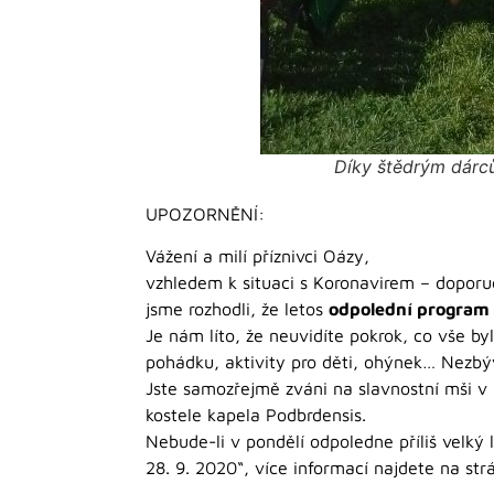
Díky štědrým dárců
UPOZORNĚNÍ:
Vážení a milí příznivci Oázy,
vzhledem k situaci s Koronavirem – doporu
jsme rozhodli, že letos
odpolední program 
Je nám líto, že neuvidíte pokrok, co vše by
pohádku, aktivity pro děti, ohýnek… Nezbýv
Jste samozřejmě zváni na slavnostní mši v 
kostele kapela Podbrdensis.
Nebude-li v pondělí odpoledne příliš velký 
28. 9. 2020“, více informací najdete na str