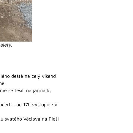
alety.
lého deště na celý víkend
me.
me se těšili na jarmark,
oncert – od 17h vystupuje v
ku svatého Václava na Pleši