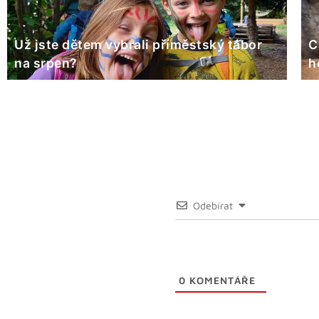
Už jste dětem vybrali příměstský tábor
C
na srpen?
h
Odebírat
0
KOMENTÁŘE