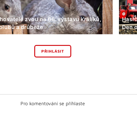
hovatelé zvou na 66. výstavu králíků,
Hasič
olubů a drůbeže
Den o
PŘIHLÁSIT
Pro komentování se přihlaste