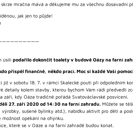
 i skrze mračna mává a děkujeme mu za všechnu dosavadní př
děnou, jak jen to půjde!
e
——————————
 úsilí
podařilo dokončit toalety v budově Oázy na farní zah
o přispěl finančně, někdo prací. Moc si každé Vaší pomoc
ci již v sobotu 18. 7. v rámci Skalecké pouti při odpoledním ko
eré detaily kolem stavby, kterou bychom Vám rádi předvedli zc
na září, kdy Oáza tradičně pořádá Svatováclavské posvícení.
děli 27. září 2020 od 14:30 na farní zahradu.
Můžete se těši
výrobky, sušené bylinky atd.), nabídku aktivit pro děti a pos
de možnost opékání na ohýnku.
kce, které se v Oáze a na farní zahradě budou konat.