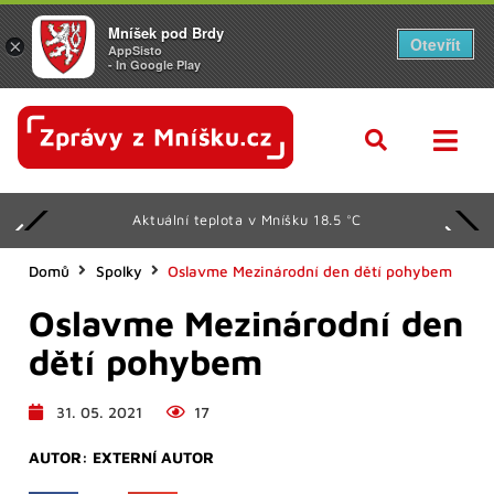
Mníšek pod Brdy
Otevřít
×
AppSisto
- In Google Play
Aktuální teplota v Mníšku 18.5 °C
Domů
Spolky
Oslavme Mezinárodní den dětí pohybem
Oslavme Mezinárodní den
dětí pohybem
31. 05. 2021
17
AUTOR:
EXTERNÍ AUTOR