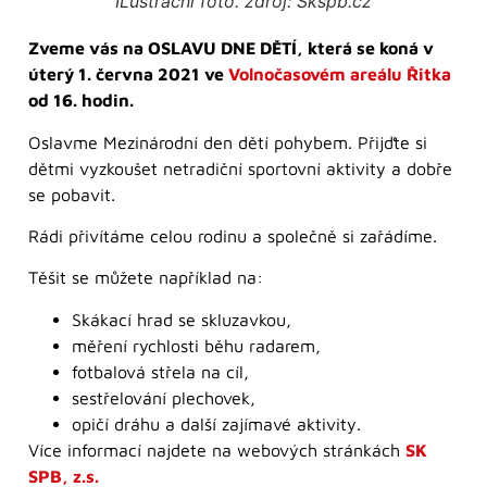
ILustrační foto. zdroj: Skspb.cz
Zveme vás na OSLAVU DNE DĚTÍ, která se koná v
úterý 1. června 2021 ve
Volnočasovém areálu Řitka
od 16. hodin.
Oslavme Mezinárodní den dětí pohybem. Přijďte si
dětmi vyzkoušet netradiční sportovní aktivity a dobře
se pobavit.
Rádi přivítáme celou rodinu a společně si zařádíme.
Těšit se můžete například na:
Skákací hrad se skluzavkou,
měření rychlosti běhu radarem,
fotbalová střela na cíl,
sestřelování plechovek,
opičí dráhu a další zajímavé aktivity.
Více informací najdete na webových stránkách
SK
SPB, z.s.