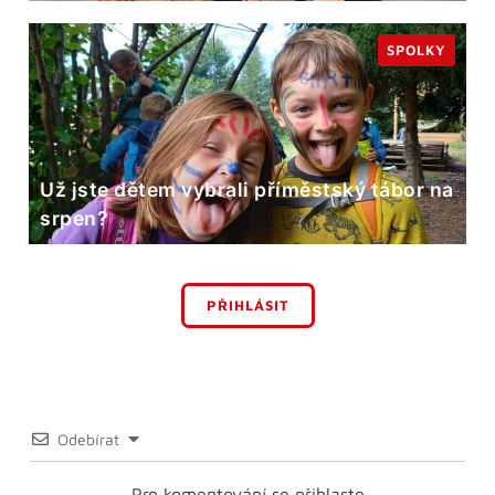
SPOLKY
Už jste dětem vybrali příměstský tábor na
srpen?
PŘIHLÁSIT
Odebírat
Pro komentování se přihlaste