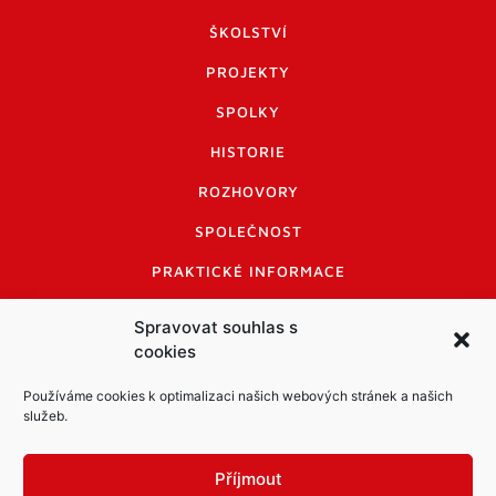
ŠKOLSTVÍ
PROJEKTY
SPOLKY
HISTORIE
ROZHOVORY
SPOLEČNOST
PRAKTICKÉ INFORMACE
CENÍK INZERCE
Spravovat souhlas s
cookies
INFORMACE A KODEX DISKUTUJÍCÍCH
LOGO A LOGO MANUÁL
Používáme cookies k optimalizaci našich webových stránek a našich
služeb.
Příjmout