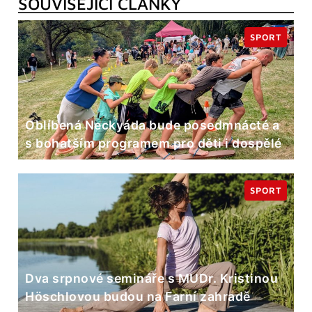
SOUVISEJÍCÍ ČLÁNKY
SPORT
Oblíbená Neckyáda bude posedmnácté a
s bohatším programem pro děti i dospělé
SPORT
Dva srpnové semináře s MUDr. Kristinou
Höschlovou budou na Farní zahradě