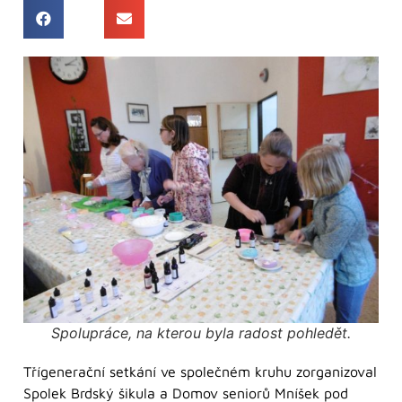
Spolupráce, na kterou byla radost pohledět.
Třígenerační setkání ve společném kruhu zorganizoval
Spolek Brdský šikula a Domov seniorů Mníšek pod