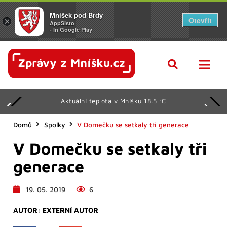
Mníšek pod Brdy
Otevřít
×
AppSisto
- In Google Play
Aktuální teplota v Mníšku 18.5 °C
Domů
Spolky
V Domečku se setkaly tři generace
V Domečku se setkaly tři
generace
19. 05. 2019
6
AUTOR:
EXTERNÍ AUTOR