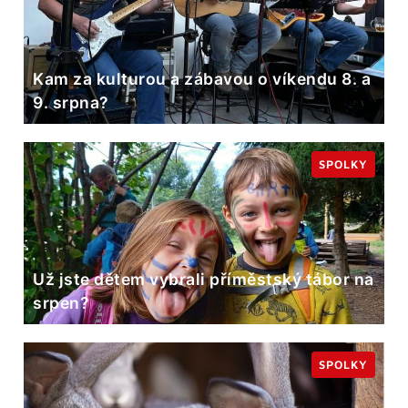
Kam za kulturou a zábavou o víkendu 8. a
9. srpna?
SPOLKY
Už jste dětem vybrali příměstský tábor na
srpen?
SPOLKY