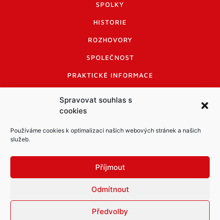
SPOLKY
HISTORIE
ROZHOVORY
SPOLEČNOST
PRAKTICKÉ INFORMACE
CENÍK INZERCE
Spravovat souhlas s
cookies
INFORMACE A KODEX DISKUTUJÍCÍCH
LOGO A LOGO MANUÁL
Používáme cookies k optimalizaci našich webových stránek a našich
služeb.
Příjmout
Odmítnout
Informace o zpracování osobních údajů
PDF archiv Zpravodajů
Cookies
Předvolby