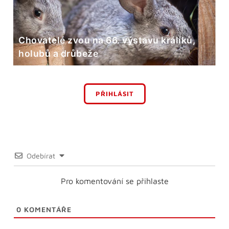
Chovatelé zvou na 66. výstavu králíků,
holubů a drůbeže
PŘIHLÁSIT
Odebírat
Pro komentování se přihlaste
0
KOMENTÁŘE