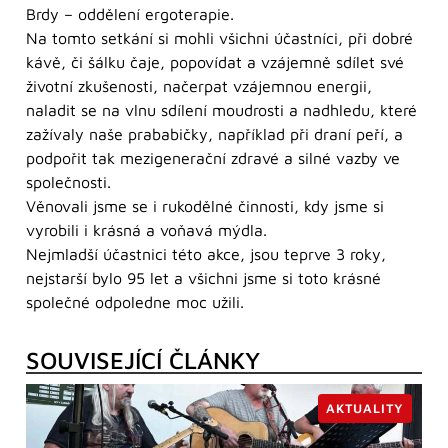
Brdy – oddělení ergoterapie.
Na tomto setkání si mohli všichni účastníci, při dobré
kávě, či šálku čaje, popovídat a vzájemně sdílet své
životní zkušenosti, načerpat vzájemnou energii,
naladit se na vlnu sdílení moudrosti a nadhledu, které
zažívaly naše prababičky, například při draní peří, a
podpořit tak mezigenerační zdravé a silné vazby ve
společnosti.
Věnovali jsme se i rukodělné činnosti, kdy jsme si
vyrobili i krásná a voňavá mýdla.
Nejmladší účastnici této akce, jsou teprve 3 roky,
nejstarší bylo 95 let a všichni jsme si toto krásné
společné odpoledne moc užili.
SOUVISEJÍCÍ ČLÁNKY
AKTUALITY