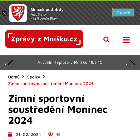
Mníšek pod Brdy
Otevřít
×
AppSisto
- In Google Play
Aktuální teplota v Mníšku 18.5 °C
Domů
Spolky
Zimní sportovní soustředění Monínec 2024
Zimní sportovní
soustředění Monínec
2024
21. 02. 2024
45