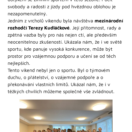
svobody a radosti z jízdy pod hvězdnou oblohou je
nezapomenutelný.
Jedním z vrcholů víkendu byla návštěva
mezinárodní
rozhodčí Terezy Kudláčkové
. Její přítomnost, rady a
zpětná vazba byly pro nás nejen ctí, ale především
neocenitelnou zkušeností. Ukázala nám, že i ve světě
sportu, kde panuje vysoká konkurence, může být
prostor pro vzájemnou podporu a učení se od těch
nejlepších.
Tento víkend nebyl jen o sportu. Byl o týmovém
duchu, o přátelství, o vzájemné podpoře a o
překonávání vlastních limitů. Ukázal nám, že i v
těžkých chvílích můžeme společně vše zvládnout.