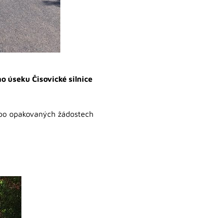
 úseku Čisovické silnice
a po opakovaných žádostech