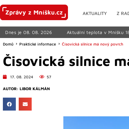
AKTUALITY
Z RA
Dnes je 08. 08. 2026
Aktuální teplota v Mníšku 1
Domů
Praktické informace
Čisovická silnice má nový povrch
Čisovická silnice 
17. 08. 2024
57
AUTOR:
LIBOR KÁLMÁN