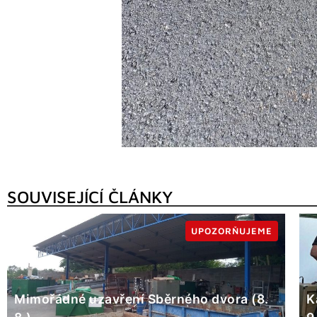
SOUVISEJÍCÍ ČLÁNKY
UPOZORŇUJEME
Mimořádné uzavření Sběrného dvora (8.
K