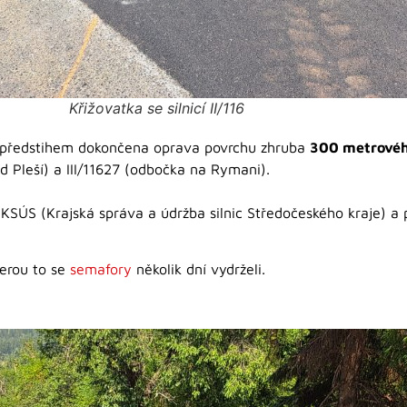
Křižovatka se silnicí II/116
ím předstihem dokončena oprava povrchu zhruba
300 metrového
od Pleší) a III/11627 (odbočka na Rymani).
ů KSÚS (Krajská správa a údržba silnic Středočeského kraje) 
terou to se
semafory
několik dní vydrželi.