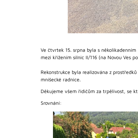
Ve čtvrtek 15. srpna byla s několikadenn
mezi křížením silnic II/116 (na Novou Ves p
Rekonstrukce byla realizována z prostředk
mníšecké radnice.
Děkujeme všem řidičům za trpělivost, se k
Srovnání: