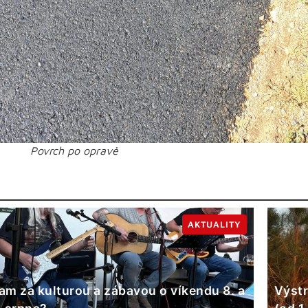
Povrch po opravě
AKTUALITY
am za kulturou a zábavou o víkendu 8. a
Výstr