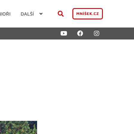
NIOŘI
DALŠÍ
MNÍŠEK.CZ