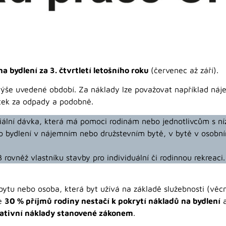
a bydlení za 3. čtvrtletí letošního roku
(červenec až září).
 výše uvedené období. Za náklady lze považovat například náj
atek za odpady a podobně.
iální dávka, která má pomoci rodinám nebo jednotlivcům s níz
o bydlení v nájemním nebo družstevním bytě, v bytě v osobní
ovněž vlastníku stavby pro individuální či rodinnou rekreaci.
 bytu nebo osoba, která byt užívá na základě služebnosti (v
že
30 % příjmů rodiny nestačí k pokrytí nákladů na bydlení
rmativní náklady stanovené zákonem
.