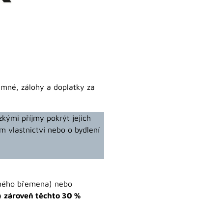
emné, zálohy a doplatky za
kými příjmy pokrýt jejich
m vlastnictví nebo o bydlení
ěcného břemena) nebo
a
zároveň těchto 30 %