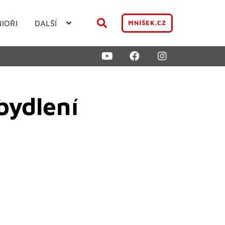
NIOŘI
DALŠÍ
MNÍŠEK.CZ
bydlení