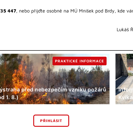
 735 447
, nebo přijďte osobně na MÚ Mníšek pod Brdy, kde 
Lukáš Ř
PRAKTICKÉ INFORMACE
ýstraha před nebezpečím vzniku požárů
Infor
od 1. 8.)
Kvíka
PŘIHLÁSIT