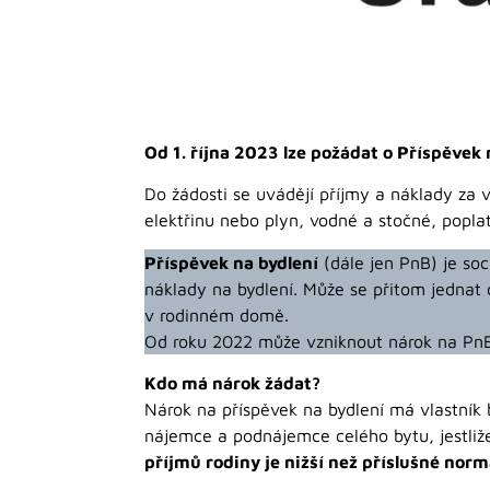
Od 1. října 2023 lze požádat o Příspěvek n
Do žádosti se uvádějí příjmy a náklady za
elektřinu nebo plyn, vodné a stočné, popl
Příspěvek na bydlení
(dále jen PnB) je soc
náklady na bydlení. Může se přitom jednat 
v rodinném domě.
Od roku 2022 může vzniknout nárok na PnB r
Kdo má nárok žádat?
Nárok na příspěvek na bydlení má vlastník
nájemce a podnájemce celého bytu, jestli
příjmů rodiny je nižší než příslušné no