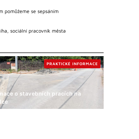
vám pomůžeme se sepsáním
íha, sociální pracovník města
PRAKTICKÉ INFORMACE
mace o stavebních pracích na
lce