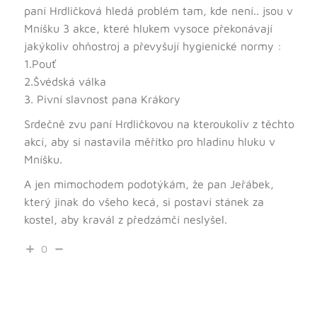
paní Hrdličková hledá problém tam, kde není.. jsou v
Mníšku 3 akce, které hlukem vysoce překonávají
jakýkoliv ohňostroj a převyšují hygienické normy :
1.Pouť
2.Švédská válka
3. Pivní slavnost pana Krákory
Srdečně zvu paní Hrdličkovou na kteroukoliv z těchto
akcí, aby si nastavila měřítko pro hladinu hluku v
Mníšku.
A jen mimochodem podotýkám, že pan Jeřábek,
který jinak do všeho kecá, si postaví stánek za
kostel, aby kravál z předzámčí neslyšel.
0