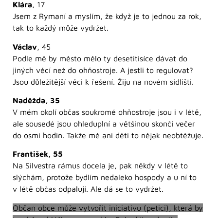
Klára
, 17
Jsem z Rymaní a myslím, že když je to jednou za rok,
tak to každý může vydržet.
Václav
, 45
Podle mě by město mělo ty desetitisíce dávat do
jiných věcí než do ohňostroje. A jestli to regulovat?
Jsou důležitější věci k řešení. Žiju na novém sídlišti.
Naděžda, 35
V mém okolí občas soukromé ohňostroje jsou i v létě,
ale sousedé jsou ohleduplní a většinou skončí večer
do osmi hodin. Takže mě ani děti to nějak neobtěžuje.
František, 55
Na Silvestra rámus docela je, pak někdy v létě to
slýchám, protože bydlím nedaleko hospody a u ní to
v létě občas odpalují. Ale dá se to vydržet.
Občan obce může vytvořit iniciativu (petici), která by