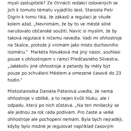
myslí zastupitelé? Ze čtrnácti redakcí oslovených se
jich k tomuto tématu vyjádřilo šest. Starosta Petr
Digrin k tomu říká, že zákazů a regulací je všude
kolem ažaž. „Nevnímám, že by to ve městě silně
narušovalo občanské soužití. Navíc si myslím, že by
taková regulace k ničemu nevedla. Vadí mi ohňostroje
na Skalce, protože ji vnímám jako místo duchovního
rozměru.“ Markéta Nováková má jiný názor, souhlasí
pouze s ohňostrojem v rámci Předčasného Silvestra.
„Jakékoliv jiné ohňostroje a petardy by měly být
pouze po schválení Městem a omezené časově do 23
hodin.“
Místostarostka Daniela Páterová uvedla, že nemá
ohňostroje v oblibě, a to nejen kvůli hluku, ale i
odpadu, který po nich zůstává. „Na ten mníšecký se
ale jednou za rok ráda podívám. Pro časté a velké
ohňostroje ale pochopení nemám. Byla bych nejraději,
kdyby bylo možné je regulovat například časovým