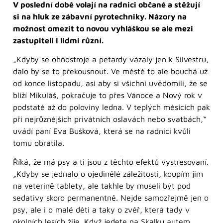
V poslední době volají na radnici občané a stěžují
si na hluk ze zábavní pyrotechniky. Názory na
možnost omezit to novou vyhláškou se ale mezi
zastupiteli i lidmi
různí.
„Kdyby se ohňostroje a petardy vázaly jen k Silvestru,
dalo by se to překousnout. Ve městě to ale bouchá už
od konce listopadu, asi aby si všichni uvědomili, že se
blíží Mikuláš, pokračuje to přes Vánoce a Nový rok v
podstatě až do poloviny ledna. V teplých měsících pak
při nejrůznějších privátních oslavách nebo svatbách,“
uvádí paní Eva Bušková, která se na radnici kvůli
tomu obrátila.
Říká, že má psy a ti jsou z těchto efektů vystresovaní.
„Kdyby se jednalo o ojedinělé záležitosti, koupím jim
na veterině tablety, ale takhle by museli být pod
sedativy skoro permanentně. Nejde samozřejmě jen o
psy, ale i o malé děti a taky o zvěř, která tady v
okolních lesích žije. Když jedete na Skalku autem,