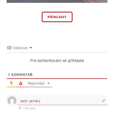
PŘIHLÁSIT
Odebírat
Pro komentování se přihlaste
1
KOMENTÁŘ
Nejnovější
petr jansky
7 let před