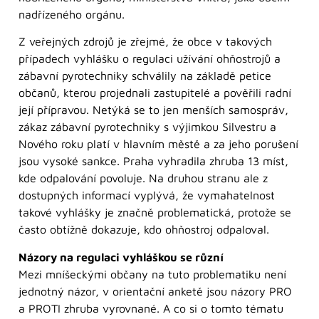
nadřízeného orgánu.
Z veřejných zdrojů je zřejmé, že obce v takových
případech vyhlášku o regulaci užívání ohňostrojů a
zábavní pyrotechniky schválily na základě petice
občanů, kterou projednali zastupitelé a pověřili radní
její přípravou. Netýká se to jen menších samospráv,
zákaz zábavní pyrotechniky s výjimkou Silvestru a
Nového roku platí v hlavním městě a za jeho porušení
jsou vysoké sankce. Praha vyhradila zhruba 13 míst,
kde odpalování povoluje. Na druhou stranu ale z
dostupných informací vyplývá, že vymahatelnost
takové vyhlášky je značně problematická, protože se
často obtížně dokazuje, kdo ohňostroj odpaloval.
Názory na regulaci vyhláškou se různí
Mezi mníšeckými občany na tuto problematiku není
jednotný názor, v orientační anketě jsou názory PRO
a PROTI zhruba vyrovnané. A co si o tomto tématu