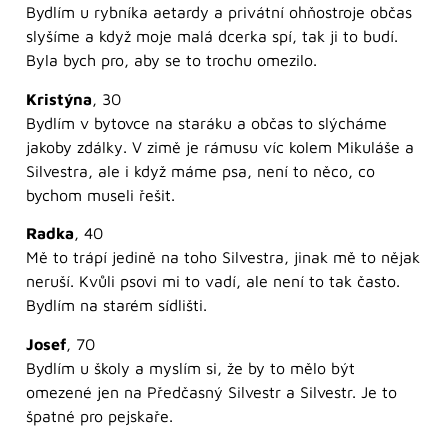
Bydlím u rybníka aetardy a privátní ohňostroje občas
slyšíme a když moje malá dcerka spí, tak ji to budí.
Byla bych pro, aby se to trochu omezilo.
Kristýna
, 30
Bydlím v bytovce na staráku a občas to slýcháme
jakoby zdálky. V zimě je rámusu víc kolem Mikuláše a
Silvestra, ale i když máme psa, není to něco, co
bychom museli řešit.
Radka
, 40
Mě to trápí jedině na toho Silvestra, jinak mě to nějak
neruší. Kvůli psovi mi to vadí, ale není to tak často.
Bydlím na starém sídlišti.
Josef
, 70
Bydlím u školy a myslím si, že by to mělo být
omezené jen na Předčasný Silvestr a Silvestr. Je to
špatné pro pejskaře.