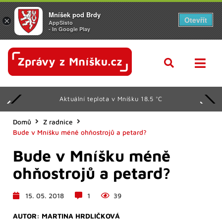
Mníšek pod Brdy
Otevřít
×
AppSisto
- In Google Play
Aktuální teplota v Mníšku 18.5 °C
Domů
Z radnice
Bude v Mníšku méně ohňostrojů a petard?
Bude v Mníšku méně
ohňostrojů a petard?
15. 05. 2018
1
39
AUTOR:
MARTINA HRDLIČKOVÁ