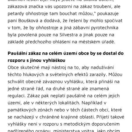
zákazová značka vás upozorní na zákaz troubení, ale
petardy ohňostroje tam bouchat můžou,“ poukazuje
paní Boušková a dodává, že řešení by mohlo spočívat
v tom, že by ohňostroje a jiná zábavní pyrotechnika
byla povolená pouze na Silvestra a jinak pouze na
základě předchozího ohlášení na městském úřadě.
Paušální zákaz
na celém území obce
by se dostal do
rozporu
s jinou vyhláškou
Obce skutečně mají nástroj na to, aby nadužívání
těchto hlukových a světelných efektů zarazily. Můžou
schválit obecně závaznou vyhlášku, která přináší na
jedné straně řád, na druhé straně ale znamená
regulaci. Zákaz pak neplatí paušálně na celém jejich
území, ale v některých lokalitách. Například v
památkových zónách nebo v těch částech obcí, které
se nacházejí v chráněné krajinné oblasti. Přijetí takové
vyhlášky není v rozporu s metodickým doporučením
nadřízeného orgánu, ministerstva vnitra, jako obcím