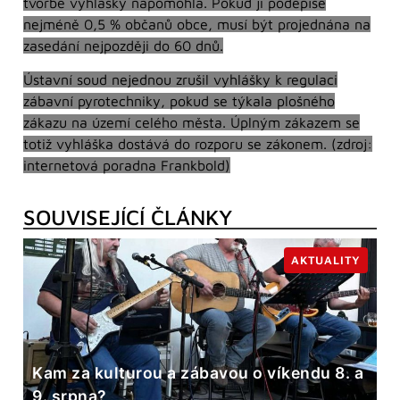
tvorbě vyhlášky napomohla. Pokud ji podepíše
nejméně 0,5 % občanů obce, musí být projednána na
zasedání nejpozději do 60 dnů.
Ústavní soud nejednou zrušil vyhlášky k regulaci
zábavní pyrotechniky, pokud se týkala plošného
zákazu na území celého města. Úplným zákazem se
totiž vyhláška dostává do rozporu se zákonem. (zdroj:
internetová poradna Frankbold)
SOUVISEJÍCÍ ČLÁNKY
AKTUALITY
Kam za kulturou a zábavou o víkendu 8. a
9. srpna?