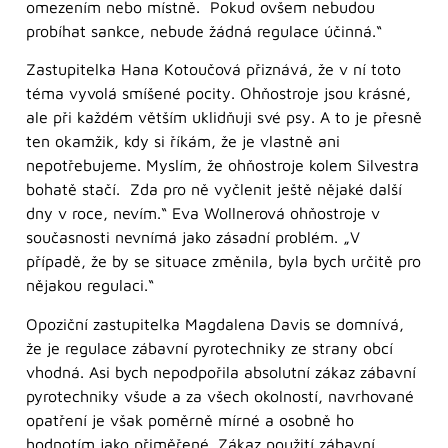
omezením nebo místně. Pokud ovšem nebudou
probíhat sankce, nebude žádná regulace účinná.“
Zastupitelka Hana Kotoučová přiznává, že v ní toto
téma vyvolá smíšené pocity. Ohňostroje jsou krásné,
ale při každém větším uklidňuji své psy. A to je přesně
ten okamžik, kdy si říkám, že je vlastně ani
nepotřebujeme. Myslím, že ohňostroje kolem Silvestra
bohatě stačí. Zda pro ně vyčlenit ještě nějaké další
dny v roce, nevím.“ Eva Wollnerová ohňostroje v
současnosti nevnímá jako zásadní problém. „V
případě, že by se situace změnila, byla bych určitě pro
nějakou regulaci.“
Opoziční zastupitelka Magdalena Davis se domnívá,
že je regulace zábavní pyrotechniky ze strany obcí
vhodná. Asi bych nepodpořila absolutní zákaz zábavní
pyrotechniky všude a za všech okolností, navrhované
opatření je však poměrně mírné a osobně ho
hodnotím jako přiměřené. Zákaz použití zábavní