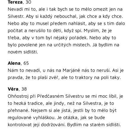
Tereza
, 30
Nevadí mi to, ale i tak bych se to mělo omezit jen na
Silvestr. Aby si každý nebouchal, jak chce a kdy chce.
Nebo aby to musel předem nahlásit, aby se s tím dalo
počítat a nerušilo to děti, když spí. Myslím, že je
třeba, aby v tom byl nějaký pořádek. Nebo aby to
bylo povolené jen na určitých místech. Já bydlím na
novém sídlišti.
Alena
, 65
Nám to nevadí, u nás na Marjáně nás to neruší. Asi je
pravda, že to plaší zvěř, ale to traktory na poli taky.
Věra
, 38
Ohňostroj při Předčasném Silvestru se mi moc líbil, je
to hezká tradice, ale jindy, než na Silvestra, je to
přehnané. Nejsem si ale jistá, jestli by to mělo být
regulované vyhláškou. Je otázka, jak se bude
kontrolovat její dodržování. Bydlím na starém sídlišti.