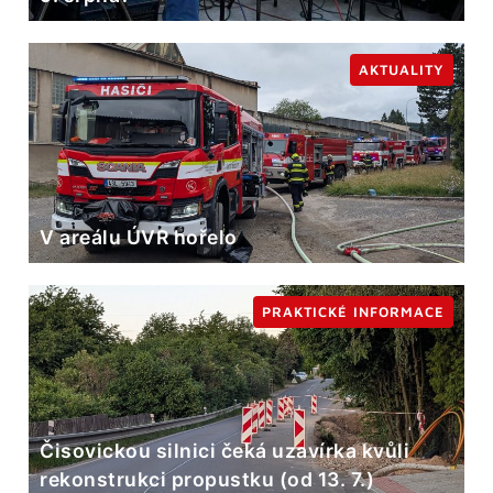
AKTUALITY
V areálu ÚVR hořelo
PRAKTICKÉ INFORMACE
Čisovickou silnici čeká uzavírka kvůli
rekonstrukci propustku (od 13. 7.)