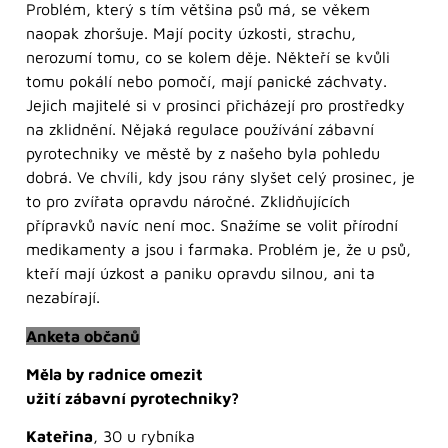
Problém, který s tím většina psů má, se věkem
naopak zhoršuje. Mají pocity úzkosti, strachu,
nerozumí tomu, co se kolem děje. Někteří se kvůli
tomu pokálí nebo pomočí, mají panické záchvaty.
Jejich majitelé si v prosinci přicházejí pro prostředky
na zklidnění. Nějaká regulace používání zábavní
pyrotechniky ve městě by z našeho byla pohledu
dobrá. Ve chvíli, kdy jsou rány slyšet celý prosinec, je
to pro zvířata opravdu náročné. Zklidňujících
přípravků navíc není moc. Snažíme se volit přírodní
medikamenty a jsou i farmaka. Problém je, že u psů,
kteří mají úzkost a paniku opravdu silnou, ani ta
nezabírají.
Anketa občanů
Měla by radnice omezit
užití zábavní pyrotechniky?
Kateřina
, 30 u rybníka