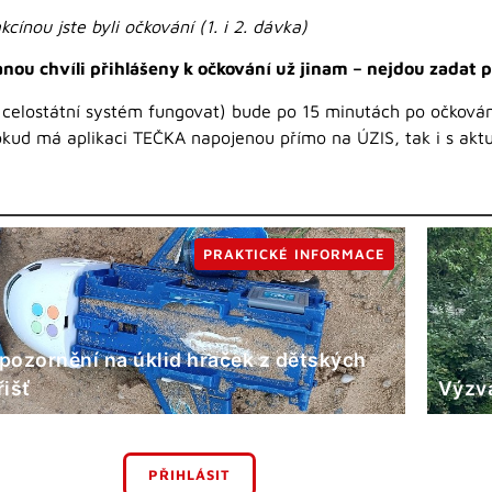
cínou jste byli očkování (1. i 2. dávka)
danou chvíli přihlášeny k očkování už jinam – nejdou zadat
celostátní systém fungovat) bude po 15 minutách po očkován
kud má aplikaci TEČKA napojenou přímo na ÚZIS, tak i s aktu
PRAKTICKÉ INFORMACE
pozornění na úklid hraček z dětských
řišť
Výzva
PŘIHLÁSIT