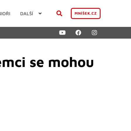
NIOŘI
DALŠÍ
MNÍŠEK.CZ
jemci se mohou