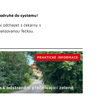
 podruhé do systému!
í odcházet z čekárny s
alizovanou Tečkou.
PRAKTICKÉ INFORMACE
 k odstranění přečnívající zeleně