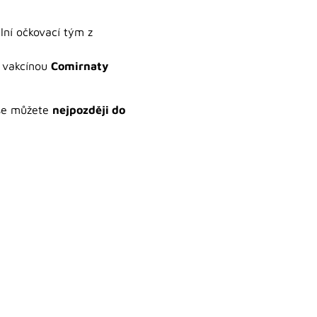
lní očkovací tým z
t vakcínou
Comirnaty
 se můžete
nejpozději do