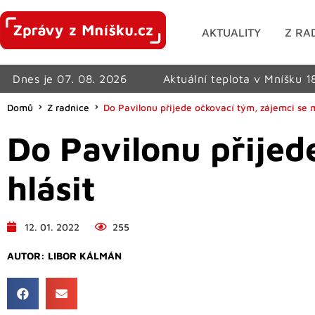
AKTUALITY
Z RA
Dnes je 07. 08. 2026
Aktuální teplota v Mníšku 1
Domů
Z radnice
Do Pavilonu přijede očkovací tým, zájemci se 
Do Pavilonu přijed
hlásit
12. 01. 2022
255
AUTOR:
LIBOR KÁLMÁN