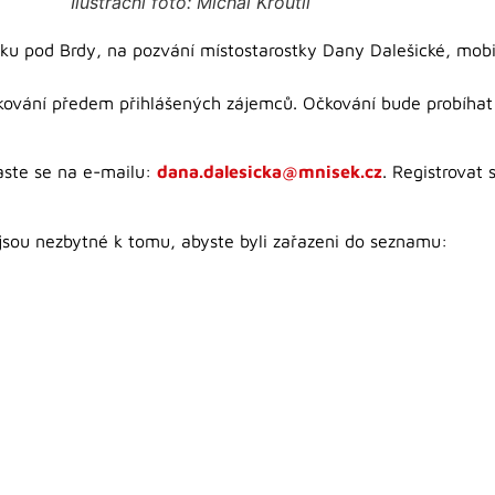
Ilustrační foto: Michal Kroutil
ku pod Brdy, na pozvání místostarostky Dany Dalešické, mobi
čkování předem přihlášených zájemců. Očkování bude probíha
aste se na e-mailu:
dana.dalesicka@mnisek.cz
. Registrovat
 jsou nezbytné k tomu, abyste byli zařazeni do seznamu: