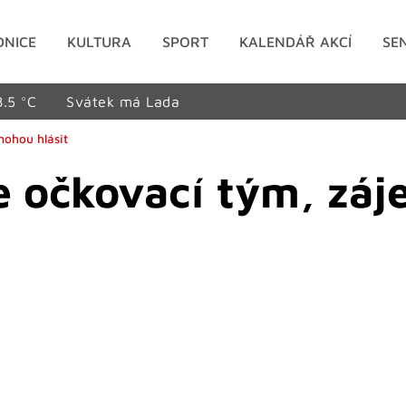
DNICE
KULTURA
SPORT
KALENDÁŘ AKCÍ
SE
8.5 °C
Svátek má Lada
mohou hlásit
e očkovací tým, zá