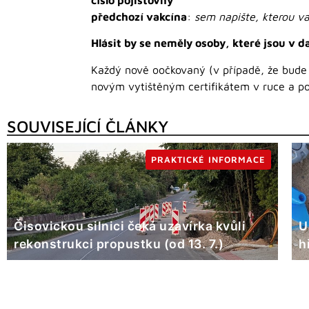
číslo pojišťovny
předchozí vakcína
:
sem napište, kterou vak
Hlásit by se neměly osoby, které jsou v 
Každý nově oočkovaný (v případě, že bude 
novým vytištěným certifikátem v ruce a po
SOUVISEJÍCÍ ČLÁNKY
PRAKTICKÉ INFORMACE
Čisovickou silnici čeká uzavírka kvůli
U
rekonstrukci propustku (od 13. 7.)
h