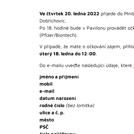
Ve čtvrtek 20. ledna 2022
přijede do Mníš
Dobřichovic.
Po 18. hodině bude v Pavilonu provádět o
(Pfizer/Biontech).
V případě, že máte o očkování zájem, přihl
úterý 18. ledna do 12:00
.
Do e-mailu uveďte následující údaje, které
jméno a příjmení
mobil
e-mail
datum narození
rodné číslo
(bez lomítka)
ulice a č. p.
město
PSČ