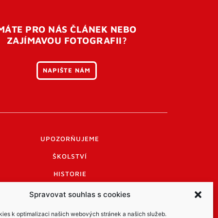
MÁTE PRO NÁS ČLÁNEK NEBO
ZAJÍMAVOU FOTOGRAFII?
NAPIŠTE NÁM
UPOZORŇUJEME
ŠKOLSTVÍ
HISTORIE
PRAKTICKÉ INFORMACE
Spravovat souhlas s cookies
LOGO A LOGO MANUÁL
es k optimalizaci našich webových stránek a našich služeb.