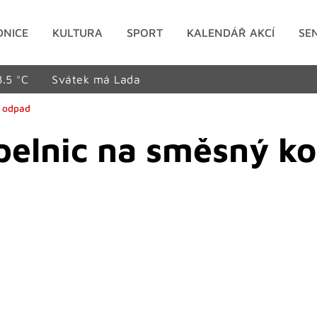
DNICE
KULTURA
SPORT
KALENDÁŘ AKCÍ
SE
8.5 °C
Svátek má Lada
í odpad
opelnic na směsný k