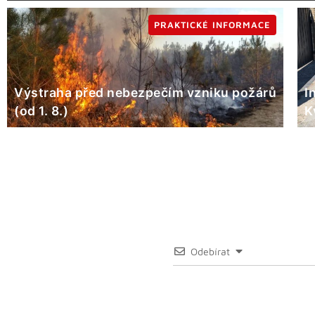
PRAKTICKÉ INFORMACE
Výstraha před nebezpečím vzniku požárů
I
(od 1. 8.)
K
Odebírat