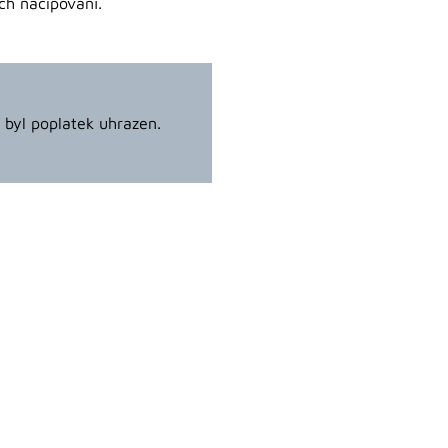
ich načipování.
a byl poplatek uhrazen.