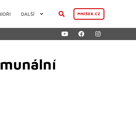
NIOŘI
DALŠÍ
MNÍŠEK.CZ
omunální