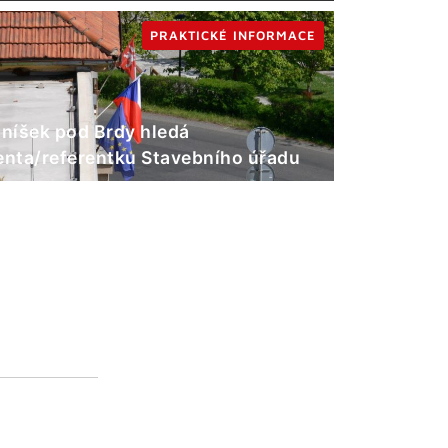
PRAKTICKÉ INFORMACE
níšek pod Brdy hledá
enta/referentku Stavebního úřadu