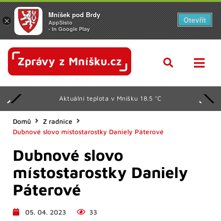
Mníšek pod Brdy
Otevřít
×
AppSisto
- In Google Play
Aktuální teplota v Mníšku 18.5 °C
Domů
Z radnice
Dubnové slovo místostarostky Daniely Páterové
Dubnové slovo
místostarostky Daniely
Páterové
05. 04. 2023
33