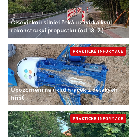
Čisovickou silnici čeká uzavírka kvůli
rekonstrukci propustku (od 13. 7.)
PRAKTICKÉ INFORMACE
Upozornění na úklid hraček z dětských
hřišť
PRAKTICKÉ INFORMACE