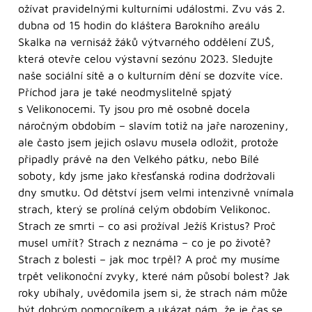
ožívat pravidelnými kulturními událostmi. Zvu vás 2.
dubna od 15 hodin do kláštera Barokního areálu
Skalka na vernisáž žáků výtvarného oddělení ZUŠ,
která otevře celou výstavní sezónu 2023. Sledujte
naše sociální sítě a o kulturním dění se dozvíte více.
Příchod jara je také neodmyslitelně spjatý
s Velikonocemi. Ty jsou pro mě osobně docela
náročným obdobím – slavím totiž na jaře narozeniny,
ale často jsem jejich oslavu musela odložit, protože
připadly právě na den Velkého pátku, nebo Bílé
soboty, kdy jsme jako křesťanská rodina dodržovali
dny smutku. Od dětství jsem velmi intenzivně vnímala
strach, který se prolíná celým obdobím Velikonoc.
Strach ze smrti – co asi prožíval Ježíš Kristus? Proč
musel umřít? Strach z neznáma – co je po životě?
Strach z bolesti – jak moc trpěl? A proč my musíme
trpět velikonoční zvyky, které nám působí bolest? Jak
roky ubíhaly, uvědomila jsem si, že strach nám může
být dobrým pomocníkem a ukázat nám, že je čas se