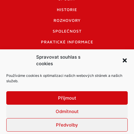
HISTORIE
ROZHOVORY
SPOLEČNOST
PRAKTICKÉ INFORMACE
CENÍK INZERCE
Spravovat souhlas s
cookies
INFORMACE A KODEX DISKUTUJÍCÍCH
LOGO A LOGO MANUÁL
Používáme cookies k optimalizaci našich webových stránek a našich
služeb.
Příjmout
Odmítnout
Informace o zpracování osobních údajů
PDF archiv Zpravodajů
Cookies
Předvolby
© Město Mníšek pod Brdy