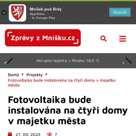
Mníšek pod Brdy
Otevřít
×
AppSisto
- In Google Play
Aktuální teplota v Mníšku 18.5 °C
Domů
Projekty
Fotovoltaika bude instalována na čtyři domy v majetku
města
Fotovoltaika bude
instalována na čtyři domy
v majetku města
27. 09. 2025
7