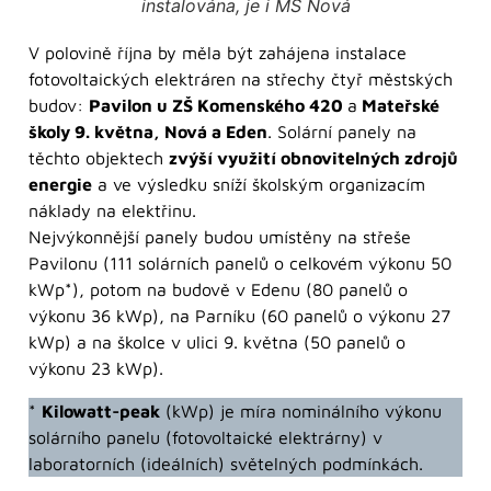
instalována, je i MŠ Nová
V polovině října by měla být zahájena instalace
fotovoltaických elektráren na střechy čtyř městských
budov:
Pavilon u ZŠ Komenského 420
a
Mateřské
školy 9. května, Nová a Eden
. Solární panely na
těchto objektech
zvýší využití obnovitelných zdrojů
energie
a ve výsledku sníží školským organizacím
náklady na elektřinu.
Nejvýkonnější panely budou umístěny na střeše
Pavilonu (111 solárních panelů o celkovém výkonu 50
kWp*), potom na budově v Edenu (80 panelů o
výkonu 36 kWp), na Parníku (60 panelů o výkonu 27
kWp) a na školce v ulici 9. května (50 panelů o
výkonu 23 kWp).
*
Kilowatt-peak
(kWp) je míra nominálního výkonu
solárního panelu (fotovoltaické elektrárny) v
laboratorních (ideálních) světelných podmínkách.