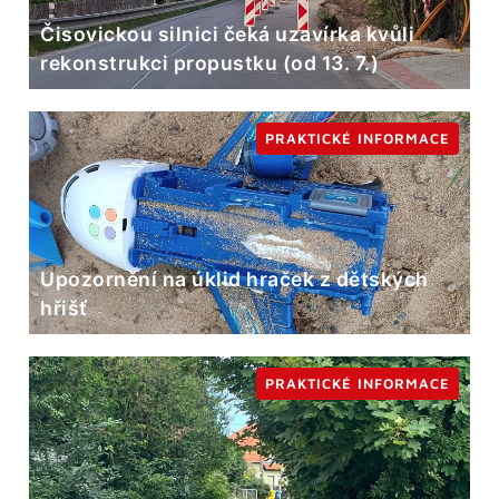
Čisovickou silnici čeká uzavírka kvůli
rekonstrukci propustku (od 13. 7.)
PRAKTICKÉ INFORMACE
Upozornění na úklid hraček z dětských
hřišť
PRAKTICKÉ INFORMACE