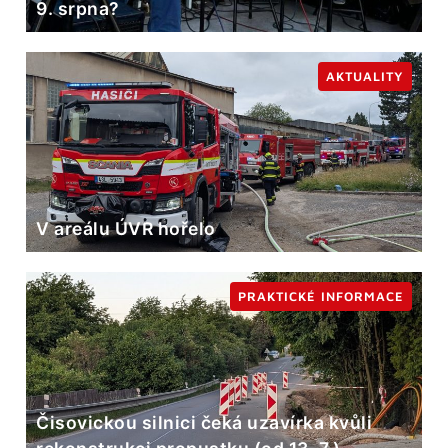
9. srpna?
AKTUALITY
V areálu ÚVR hořelo
PRAKTICKÉ INFORMACE
Čisovickou silnici čeká uzavírka kvůli