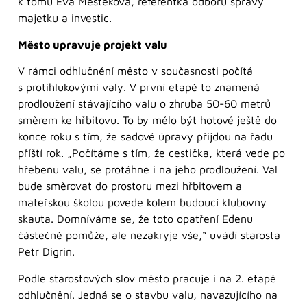
k tomu Eva Mesteková, referentka odboru správy
majetku a investic.
Město upravuje projekt valu
V rámci odhlučnění město v současnosti počítá
s protihlukovými valy. V první etapě to znamená
prodloužení stávajícího valu o zhruba 50-60 metrů
směrem ke hřbitovu. To by mělo být hotové ještě do
konce roku s tím, že sadové úpravy přijdou na řadu
příští rok. „Počítáme s tím, že cestička, která vede po
hřebenu valu, se protáhne i na jeho prodloužení. Val
bude směrovat do prostoru mezi hřbitovem a
mateřskou školou povede kolem budoucí klubovny
skauta. Domníváme se, že toto opatření Edenu
částečně pomůže, ale nezakryje vše,“ uvádí starosta
Petr Digrin.
Podle starostových slov město pracuje i na 2. etapě
odhlučnění. Jedná se o stavbu valu, navazujícího na