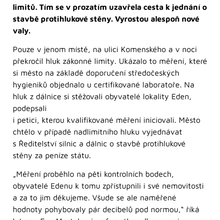
limitů. Tím se v prozatím uzavřela cesta k jednání o
stavbě protihlukové stěny. Vyrostou alespoň nové
valy.
Pouze v jenom místě, na ulici Komenského a v noci
překročil hluk zákonné limity. Ukázalo to měření, které
si město na základě doporučení středočeských
hygieniků objednalo u certifikované laboratoře. Na
hluk z dálnice si stěžovali obyvatelé lokality Eden,
podepsali
i petici, kterou kvalifikované měření iniciovali. Město
chtělo v případě nadlimitního hluku vyjednávat
s Ředitelství silnic a dálnic o stavbě protihlukové
stěny za peníze státu.
„Měření proběhlo na pěti kontrolních bodech,
obyvatelé Edenu k tomu zpřístupnili i své nemovitosti
a za to jim děkujeme. Všude se ale naměřené
hodnoty pohybovaly pár decibelů pod normou,“ říká