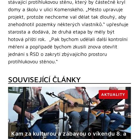
stávající protihlukovou stěnu, který by částečně kryl
domy a školu v ulici Komenského. „Město upravuje
projekt, protože nechceme val dělat tak dlouhý, aby
znehodnotil pozemky některých vlastníků.“ upřesňuje
starosta a dodává, že druhá etapa by měly být
hotová příští rok. „Pak bychom udělali další kontrolní
měření a popřípadě bychom zkusili znova otevřít
jednání s ŘSD o zakrytí zbývajícího prostoru
protihlukovou stěnou.“
SOUVISEJÍCÍ ČLÁNKY
AKTUALITY
Kam za kulturou a zábavou o víkendu 8. a