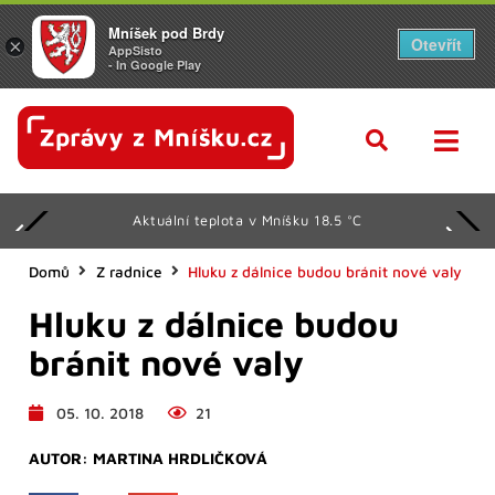
Mníšek pod Brdy
Otevřít
×
AppSisto
- In Google Play
Aktuální teplota v Mníšku 18.5 °C
Domů
Z radnice
Hluku z dálnice budou bránit nové valy
Hluku z dálnice budou
bránit nové valy
05. 10. 2018
21
AUTOR:
MARTINA HRDLIČKOVÁ