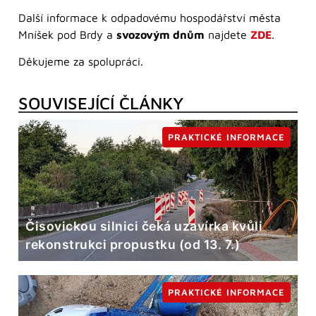
Další informace k odpadovému hospodářství města
Mníšek pod Brdy a
svozovým dnům
najdete
ZDE
.
Děkujeme za spolupráci.
SOUVISEJÍCÍ ČLÁNKY
PRAKTICKÉ INFORMACE
Čisovickou silnici čeká uzavírka kvůli
rekonstrukci propustku (od 13. 7.)
PRAKTICKÉ INFORMACE