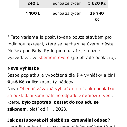
240 L
jednou za týden
5 620 Kč
1 100 L
jednou za týden
25 740
Kč
* Tato varianta je poskytována pouze stavbám pro
rodinnou rekreaci, které se nachází na území města
Mníšek pod Brdy. Pytle pro chataře je možné
vyzvedávat ve
sběrném dvoře
(po úhradě poplatku).
Nová vyhláška
Sazba poplatku je vypočtená dle § 4 vyhlášky a činí
0,45 Kč za litr
kapacity nádoby.
Nová
Obecně závazná vyhláška o místním poplatku
za odkládání komunálního odpadu z nemovité věci
,
kterou
bylo zapotřebí dostat do souladu se
zákonem
, platí od 1. 1. 2023.
Jak postupovat při platbě za komunální odpad?
Uhradit poplatek za svoz komunálního můžete třemi