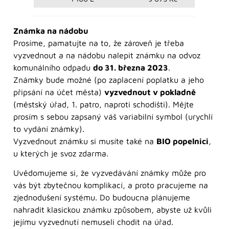
Známka na nádobu
Prosíme, pamatujte na to, že zároveň je třeba
vyzvednout a na nádobu nalepit známku na odvoz
komunálního odpadu
do 31. března 2023
.
Známky bude možné (po zaplacení poplatku a jeho
připsání na účet města)
vyzvednout v pokladně
(městský úřad, 1. patro, naproti schodišti). Mějte
prosím s sebou zapsaný váš variabilní symbol (urychlí
to vydání známky).
Vyzvednout známku si musíte také na
BIO popelnici
,
u kterých je svoz zdarma.
Uvědomujeme si, že vyzvedávání známky může pro
vás být zbytečnou komplikací, a proto pracujeme na
zjednodušení systému. Do budoucna plánujeme
nahradit klasickou známku způsobem, abyste už kvůli
jejímu vyzvednutí nemuseli chodit na úřad.