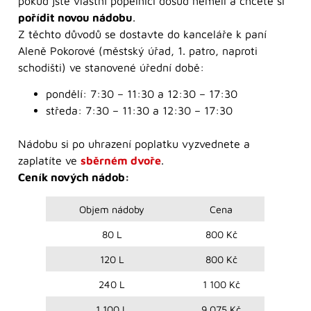
pokud jste vlastní popelnici dosud neměli a chcete si
pořídit novou nádobu
.
Z těchto důvodů se dostavte do kanceláře k paní
Aleně Pokorové (městský úřad, 1. patro, naproti
schodišti) ve stanovené úřední době:
pondělí: 7:30 – 11:30 a 12:30 – 17:30
středa: 7:30 – 11:30 a 12:30 – 17:30
Nádobu si po uhrazení poplatku vyzvednete a
zaplatíte ve
sběrném dvoře
.
Ceník nových nádob:
Objem nádoby
Cena
80 L
800 Kč
120 L
800 Kč
240 L
1 100 Kč
1 100 L
9 075 Kč