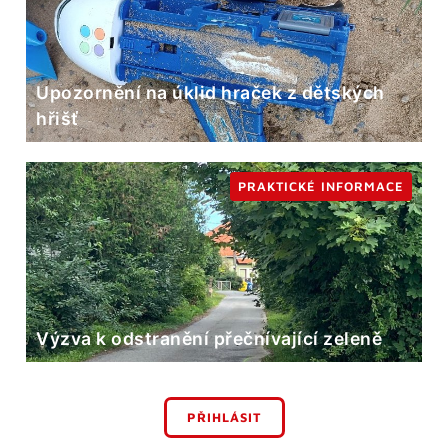
Upozornění na úklid hraček z dětských
hřišť
PRAKTICKÉ INFORMACE
Výzva k odstranění přečnívající zeleně
PŘIHLÁSIT