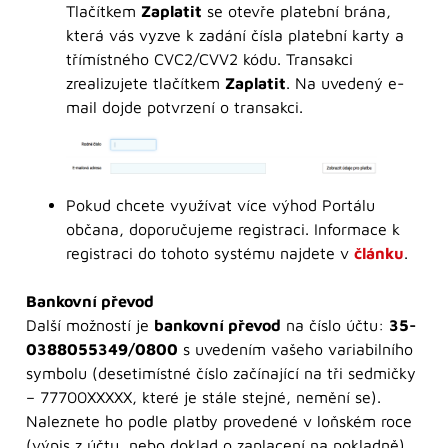
Tlačítkem
Zaplatit
se otevře platební brána,
která vás vyzve k zadání čísla platební karty a
třímístného CVC2/CVV2 kódu. Transakci
zrealizujete tlačítkem
Zaplatit
. Na uvedený e-
mail dojde potvrzení o transakci.
Pokud chcete využívat více výhod Portálu
občana, doporučujeme registraci. Informace k
registraci do tohoto systému najdete v
článku
.
Bankovní převod
Další možností je
bankovní převod
na číslo účtu:
35-
0388055349/0800
s uvedením vašeho variabilního
symbolu (desetimístné číslo začínající na tři sedmičky
– 77700XXXXX, které je stále stejné, nemění se).
Naleznete ho podle platby provedené v loňském roce
(výpis z účtu, nebo doklad o zaplacení na pokladně).