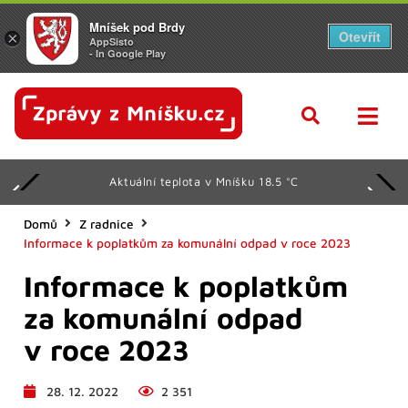
Mníšek pod Brdy
Otevřít
×
AppSisto
- In Google Play
Aktuální teplota v Mníšku 18.5 °C
Domů
Z radnice
Informace k poplatkům za komunální odpad v roce 2023
Informace k poplatkům
za komunální odpad
v roce 2023
28. 12. 2022
2 351