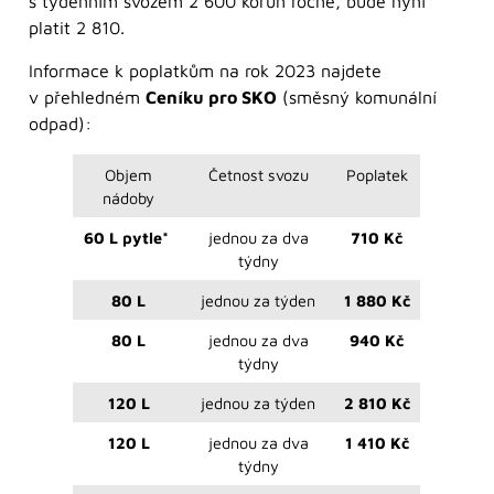
s týdenním svozem 2 600 korun ročně, bude nyní
platit 2 810.
Informace k poplatkům na rok 2023 najdete
v přehledném
Ceníku pro SKO
(směsný komunální
odpad):
Objem
Četnost svozu
Poplatek
nádoby
60 L pytle*
jednou za dva
710 Kč
týdny
80 L
jednou za týden
1 880 Kč
80 L
jednou za dva
940 Kč
týdny
120 L
jednou za týden
2 810 Kč
120 L
jednou za dva
1 410 Kč
týdny