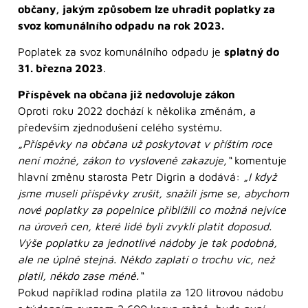
občany, jakým způsobem lze uhradit poplatky za
svoz komunálního odpadu na rok 2023.
Poplatek za svoz komunálního odpadu je
splatný do
31. března 2023
.
Příspěvek na občana již nedovoluje zákon
Oproti roku 2022 dochází k několika změnám, a
především zjednodušení celého systému.
„Příspěvky na občana už poskytovat v příštím roce
není možné, zákon to vysloveně zakazuje,“
komentuje
hlavní změnu starosta Petr Digrin a dodává:
„I když
jsme museli příspěvky zrušit, snažili jsme se, abychom
nové poplatky za popelnice přiblížili co možná nejvíce
na úroveň cen, které lidé byli zvyklí platit doposud.
Výše poplatku za jednotlivé nádoby je tak podobná,
ale ne úplně stejná. Někdo zaplatí o trochu víc, než
platil, někdo zase méně.“
Pokud například rodina platila za 120 litrovou nádobu