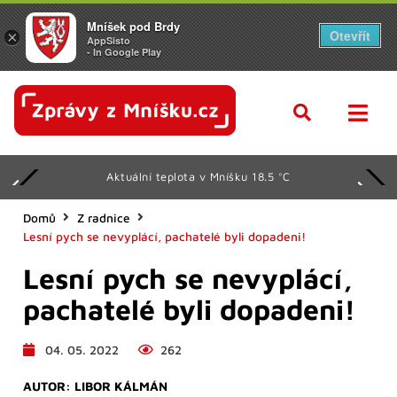
Mníšek pod Brdy
Otevřít
×
AppSisto
- In Google Play
Aktuální teplota v Mníšku 18.5 °C
Domů
Z radnice
Lesní pych se nevyplácí, pachatelé byli dopadeni!
Lesní pych se nevyplácí,
pachatelé byli dopadeni!
04. 05. 2022
262
AUTOR:
LIBOR KÁLMÁN