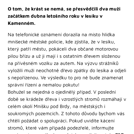
O tom, že krást se nemá, se přesvědčili dva muži
začátkem dubna letošního roku v lesíku v
Kamenném.
Na telefonické oznámení dorazila na místo hlídka
mníšecké městské policie, kde zjistila, že v lesíku,
který patří městu, pokáceli dva občané motorovou
pilou břízu a už ji mají i s ostatním dřevem složenou
na přívěsném vozíku za autem. Na výzvu strážníků
vyložili muži neochotně dřevo zpátky do lesíka a odjeli
s nepořízenou. Ve výsledku to pro ně bude znamenat
správní řízení a nemalou pokutu!
Bohužel se nejedná o ojedinělý případ. V poslední
době se krádeže dřeva i vzrostlých stromů rozmáhají v
celém okolí Mníšku pod Brdy, na městských i
soukromých pozemcích. Z tohoto důvodu bychom vás
chtěli požádat o spolupráci. Pokud uvidíte kácení
stromů, které vám připadá podezřelé, informujte