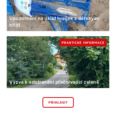
Upozornění na úklid hraček z dětských
hřišť
PRAKTICKÉ INFORMACE
Výzva k odstranění přečnívající zeleně
PŘIHLÁSIT