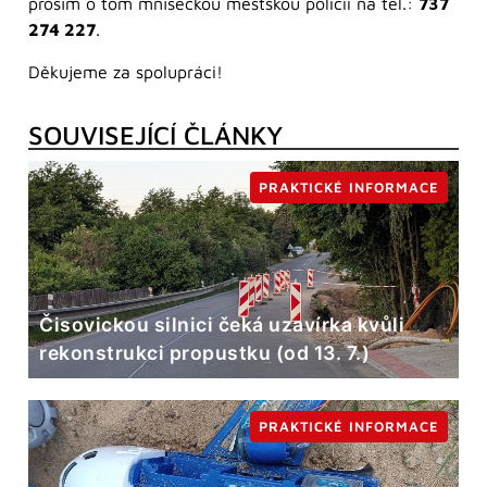
prosím o tom mníšeckou městskou policii na tel.:
737
274 227
.
Děkujeme za spolupráci!
SOUVISEJÍCÍ ČLÁNKY
PRAKTICKÉ INFORMACE
Čisovickou silnici čeká uzavírka kvůli
rekonstrukci propustku (od 13. 7.)
PRAKTICKÉ INFORMACE