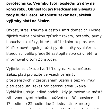
pyrotechniku. Výjimku tvoří poslední tři dny na
konci roku, Ohňostroj při Předčasném Silvestru
tedy bude i letos. Absolutní zákaz bez jakékoli
výjimky platí na Skalce.
Úzkost, stres, trauma a často i smrt domácích i volně
žijících zvířat dokážou způsobit rakety, petardy, pumy
i bouchací kuličky, které patří ke koloritu prosince.
Mníšek nově reguluje užití pyrotechniky vyhláškou,
kterou schválilo předešlé zastupitelstvo už v létě a
informoval o tom Zpravodaj.
Výjimku ze zákazu tvoří tři dny na konci měsíce.
Zákaz platí pro užité ve všech veřejných
prostranstvích v zastavěném území a bez výjimky
platí absolutní zákaz pro barokní areál Skalka.
Vyhláška určuje jediné období, kdy je možné ve městě
zábavnou pyrotechniku používat: od 30. prosince od
17 hodin do 22 hodin dne 2. ledna. Jinak musejí