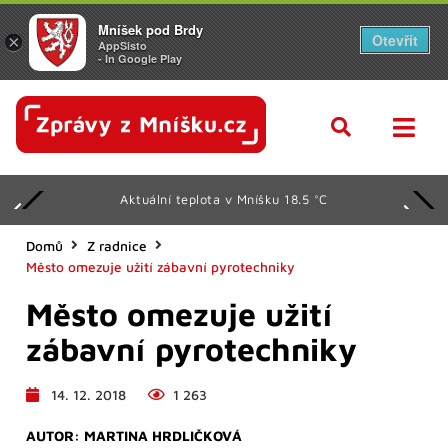
Mníšek pod Brdy
Otevřít
×
AppSisto
- In Google Play
Aktuální teplota v Mníšku 18.5 °C
Domů
Z radnice
Město omezuje užití zábavní pyrotechniky
Město omezuje užití
zábavní pyrotechniky
14. 12. 2018
1 263
AUTOR:
MARTINA HRDLIČKOVÁ