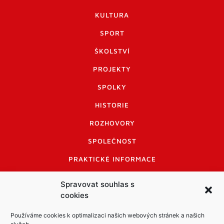
KULTURA
SPORT
ŠKOLSTVÍ
PROJEKTY
SPOLKY
HISTORIE
ROZHOVORY
SPOLEČNOST
PRAKTICKÉ INFORMACE
CENÍK INZERCE
Spravovat souhlas s
cookies
INFORMACE A KODEX DISKUTUJÍCÍCH
LOGO A LOGO MANUÁL
Používáme cookies k optimalizaci našich webových stránek a našich