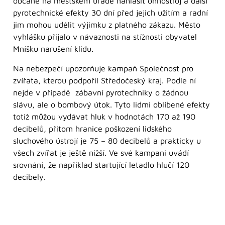
občané na městském úřadě nahlásit ohňostroj a další
pyrotechnické efekty 30 dní před jejich užitím a radní
jim mohou udělit výjimku z platného zákazu. Město
vyhlášku přijalo v návaznosti na stížnosti obyvatel
Mníšku narušení klidu.
Na nebezpečí upozorňuje kampaň Společnost pro
zvířata, kterou podpořil Středočeský kraj. Podle ní
nejde v případě zábavní pyrotechniky o žádnou
slávu, ale o bombový útok. Tyto lidmi oblíbené efekty
totiž můžou vydávat hluk v hodnotách 170 až 190
decibelů, přitom hranice poškození lidského
sluchového ústrojí je 75 – 80 decibelů a prakticky u
všech zvířat je ještě nižší. Ve své kampani uvádí
srovnání, že například startující letadlo hlučí 120
decibely.