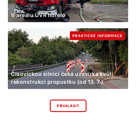
V areálu ÚVR hořelo
PRAKTICKÉ INFORMACE
Čisovickou silnici čeká uzavírka kvůli
rekonstrukci propustku (od 13. 7.)
PŘIHLÁSIT