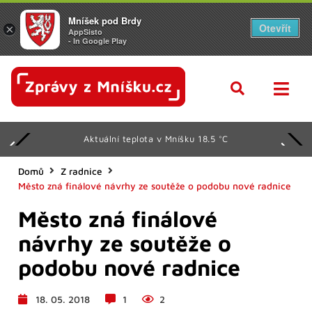
Mníšek pod Brdy
Otevřít
×
AppSisto
- In Google Play
Aktuální teplota v Mníšku 18.5 °C
Domů
Z radnice
Město zná finálové návrhy ze soutěže o podobu nové radnice
Město zná finálové
návrhy ze soutěže o
podobu nové radnice
18. 05. 2018
1
2