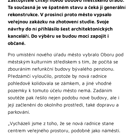
Ta současná je ve špatném stavu
a čeká ji generální
rekonstrukce. V prosinci proto město vypsalo
veřejnou zakázku na zhotovení studie. Svoje
návrhy do ní přihlásilo šest architektonických
kanceláří. Do výběru se budou moci zapojit i
občané.
Pro umístění nového úřadu město vybralo Oboru pod
městským kulturním střediskem s tím, že počítá se
zbouráním nefunkční budovy bývalého penzionu.
Předzámčí vyloučilo, protože by nová radnice
pohledově kolidovala se zámkem, a jiné vhodné
pozemky k tomuto účelu město nemá. Zadáním
soutěže pak řešilo nejen podobu nové budovy, ale i
její začlenění do okolního prostředí, také dopravu a
parkování.
„Vycházeli jsme z toho, že se nová radnice stane
centrem veřejného prostoru, podobně jako náměstí.