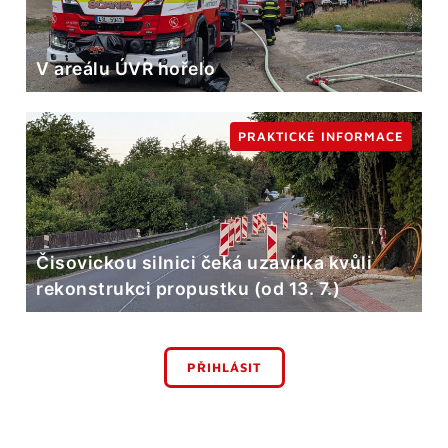
V areálu ÚVR hořelo
PRAKTICKÉ INFORMACE
Čisovickou silnici čeká uzavírka kvůli
rekonstrukci propustku (od 13. 7.)
PŘIHLÁSIT