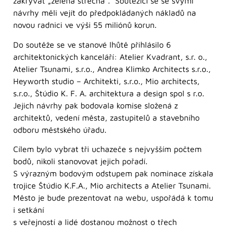
zakrývat „zelená střecha“. Soutěžící se se svými
návrhy měli vejít do předpokládaných nákladů na
novou radnici ve výši 55 miliónů korun.
Do soutěže se ve stanové lhůtě přihlásilo 6
architektonických kanceláří: Atelier Kvadrant, s.r. o.,
Atelier Tsunami, s.r.o., Andrea Klimko Architects s.r.o.,
Heyworth studio – Architekti, s.r.o., Mio architects,
s.r.o., Štúdio K. F. A. architektura a design spol s r.o.
Jejich návrhy pak bodovala komise složená z
architektů, vedení města, zastupitelů a stavebního
odboru městského úřadu.
Cílem bylo vybrat tři uchazeče s nejvyšším počtem
bodů, nikoli stanovovat jejich pořadí.
S výrazným bodovým odstupem pak nominace získala
trojice Štúdio K.F.A., Mio architects a Atelier Tsunami.
Město je bude prezentovat na webu, uspořádá k tomu
i setkání
s veřejností a lidé dostanou možnost o třech