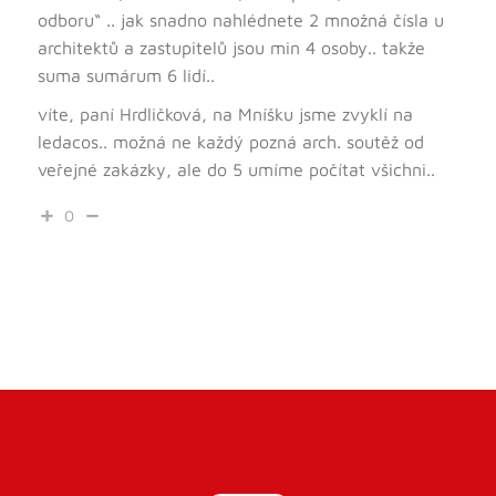
odboru“ .. jak snadno nahlédnete 2 množná čísla u
architektů a zastupitelů jsou min 4 osoby.. takže
suma sumárum 6 lidí..
víte, paní Hrdličková, na Mníšku jsme zvyklí na
ledacos.. možná ne každý pozná arch. soutěž od
veřejné zakázky, ale do 5 umíme počítat všichni..
0