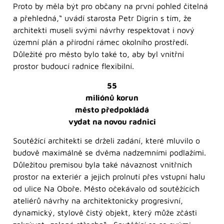
Proto by měla být pro občany na první pohled čitelná
a přehledná,“ uvádí starosta Petr Digrin s tím, že
architekti museli svými návrhy respektovat i nový
územní plán a přírodní rámec okolního prostředí.
Důležité pro město bylo také to, aby byl vnitřní
prostor budoucí radnice flexibilní.
55
miliónů korun
město předpokládá
vydat na novou radnici
Soutěžící architekti se drželi zadání, které mluvilo o
budově maximálně se dvěma nadzemními podlažími.
Důležitou premisou byla také návaznost vnitřních
prostor na exteriér a jejich prolnutí přes vstupní halu
od ulice Na Oboře. Město očekávalo od soutěžících
ateliérů návrhy na architektonicky progresivní,
dynamický, stylově čistý objekt, který může zčásti