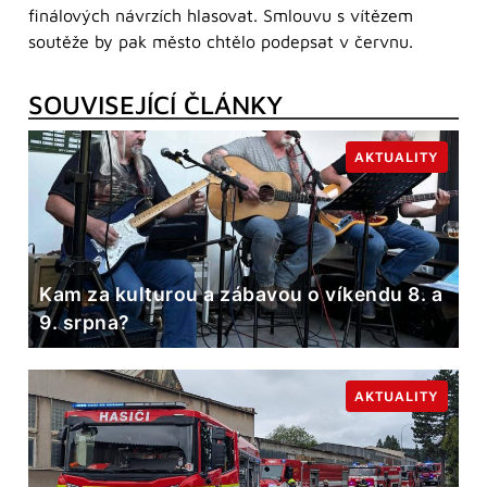
finálových návrzích hlasovat. Smlouvu s vítězem
soutěže by pak město chtělo podepsat v červnu.
SOUVISEJÍCÍ ČLÁNKY
AKTUALITY
Kam za kulturou a zábavou o víkendu 8. a
9. srpna?
AKTUALITY