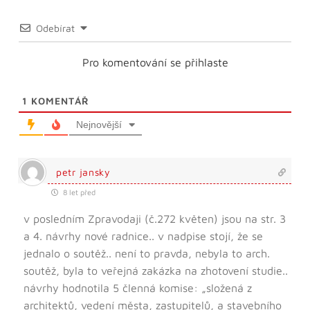
Odebírat
Pro komentování se přihlaste
1
KOMENTÁŘ
Nejnovější
petr jansky
8 let před
v posledním Zpravodaji (č.272 květen) jsou na str. 3
a 4. návrhy nové radnice.. v nadpise stojí, že se
jednalo o soutěž.. není to pravda, nebyla to arch.
soutěž, byla to veřejná zakázka na zhotovení studie..
návrhy hodnotila 5 členná komise: „složená z
architektů, vedení města, zastupitelů, a stavebního