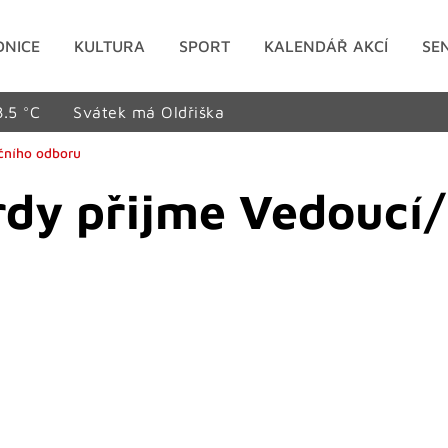
DNICE
KULTURA
SPORT
KALENDÁŘ AKCÍ
SE
8.5 °C
Svátek má Oldřiška
čního odboru
dy přijme Vedoucí/