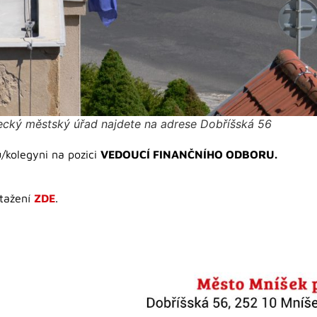
ecký městský úřad najdete na adrese Dobříšská 56
/kolegyni na pozici
VEDOUCÍ FINANČNÍHO ODBORU.
stažení
ZDE
.