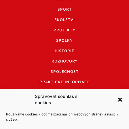
SPORT
ŠKOLSTVÍ
PROJEKTY
SPOLKY
HISTORIE
ROZHOVORY
SPOLEČNOST
PRAKTICKÉ INFORMACE
CENÍK INZERCE
Spravovat souhlas s
cookies
INFORMACE A KODEX DISKUTUJÍCÍCH
LOGO A LOGO MANUÁL
Používáme cookies k optimalizaci našich webových stránek a našich
služeb.