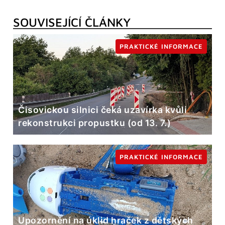
SOUVISEJÍCÍ ČLÁNKY
PRAKTICKÉ INFORMACE
Čisovickou silnici čeká uzavírka kvůli
rekonstrukci propustku (od 13. 7.)
PRAKTICKÉ INFORMACE
Upozornění na úklid hraček z dětských