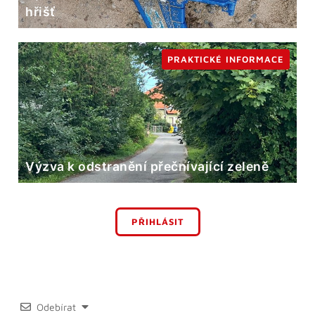
hřišť
PRAKTICKÉ INFORMACE
Výzva k odstranění přečnívající zeleně
PŘIHLÁSIT
Odebírat