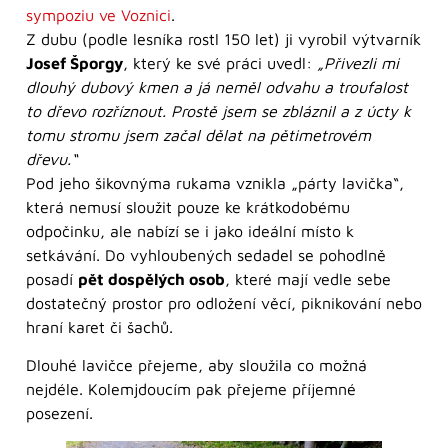
sympoziu ve Voznici
.
Z dubu (podle lesníka rostl 150 let) ji vyrobil výtvarník
Josef Šporgy
, který ke své práci uvedl:
„Přivezli mi
dlouhý dubový kmen a já neměl odvahu a troufalost
to dřevo rozříznout. Prostě jsem se zbláznil a z úcty k
tomu stromu jsem začal dělat na pětimetrovém
dřevu.“
Pod jeho šikovnýma rukama vznikla „párty lavička“,
která nemusí sloužit pouze ke krátkodobému
odpočinku, ale nabízí se i jako ideální místo k
setkávání. Do vyhloubených sedadel se pohodlně
posadí
pět dospělých osob
, které mají vedle sebe
dostatečný prostor pro odložení věcí, piknikování nebo
hraní karet či šachů.
Dlouhé lavičce přejeme, aby sloužila co možná
nejdéle. Kolemjdoucím pak přejeme příjemné
posezení.