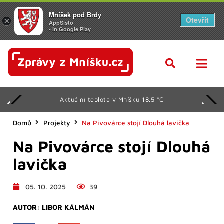
Mníšek pod Brdy
Otevřít
×
AppSisto
- In Google Play
Aktuální teplota v Mníšku 18.5 °C
Domů
Projekty
Na Pivovárce stojí Dlouhá lavička
Na Pivovárce stojí Dlouhá
lavička
05. 10. 2025
39
AUTOR:
LIBOR KÁLMÁN