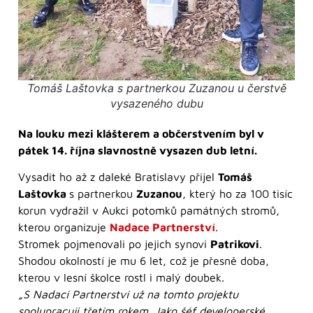
Tomáš Laštovka s partnerkou Zuzanou u čerstvě
vysazeného dubu
Na louku mezi klášterem a občerstvením byl v
pátek 14. října slavnostně vysazen dub letní.
Vysadit ho až z daleké Bratislavy přijel
Tomáš
Laštovka
s partnerkou
Zuzanou
, který ho za 100 tisíc
korun vydražil v Aukci potomků památných stromů,
kterou organizuje
Nadace Partnerství
.
Stromek pojmenovali po jejich synovi
Patrikovi
.
Shodou okolností je mu 6 let, což je přesně doba,
kterou v lesní školce rostl i malý doubek.
„S Nadací Partnerství už na tomto projektu
spolupracuji třetím rokem. Jako šéf developerské