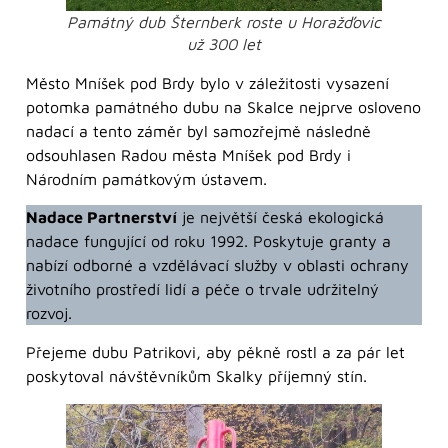
Památný dub Šternberk roste u Horažďovic
už 300 let
Město Mníšek pod Brdy bylo v záležitosti vysazení
potomka památného dubu na Skalce nejprve osloveno
nadací a tento záměr byl samozřejmě následně
odsouhlasen Radou města Mníšek pod Brdy i
Národním památkovým ústavem.
Nadace Partnerství
je největší česká ekologická
nadace fungující od roku 1992. Poskytuje granty a
nabízí odborné a vzdělávací služby v oblasti ochrany
životního prostředí lidí a péče o trvale udržitelný
rozvoj.
Přejeme dubu Patrikovi, aby pěkně rostl a za pár let
poskytoval návštěvníkům Skalky příjemný stín.