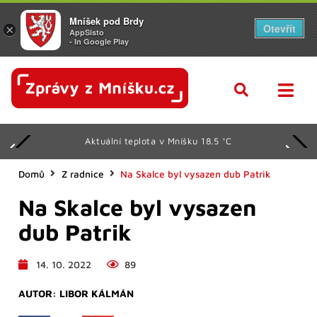
Mníšek pod Brdy
Otevřít
×
AppSisto
- In Google Play
Aktuální teplota v Mníšku 18.5 °C
Domů
Z radnice
Na Skalce byl vysazen dub Patrik
Na Skalce byl vysazen
dub Patrik
14. 10. 2022
89
AUTOR:
LIBOR KÁLMÁN