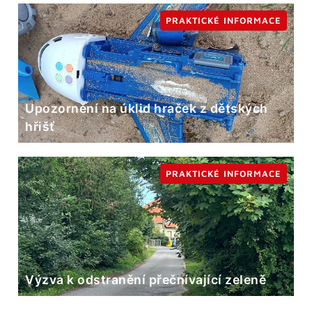
PRAKTICKÉ INFORMACE
Upozornění na úklid hraček z dětských
hřišť
PRAKTICKÉ INFORMACE
Výzva k odstranění přečnívající zeleně