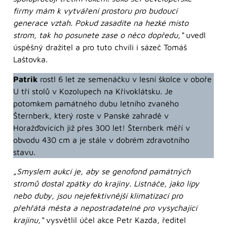
firmy mám k vytváření prostoru pro budoucí
generace vztah. Pokud zasadíte na hezké místo
strom, tak ho posunete zase o něco dopředu,“
uvedl
úspěšný dražitel a pro tuto chvíli i sázeč Tomáš
Laštovka.
Patrik
rostl 6 let ze semenáčku v lesní školce v oboře
U tří stolů v Kozolupech na Křivoklátsku. Je
potomkem památného dubu letního zvaného
Šternberk, který roste v Panské zahradě v
Horažďovicích již přes 300 let! Šternberk měří v
obvodu 430 cm a je stále v dobrém zdravotního
stavu.
„Smyslem aukcí je, aby se genofond památných
stromů dostal zpátky do krajiny. Listnáče, jako lípy
nebo duby, jsou nejefektivnější klimatizací pro
přehřátá města a nepostradatelné pro vysychající
krajinu,“
vysvětlil účel akce Petr Kazda, ředitel