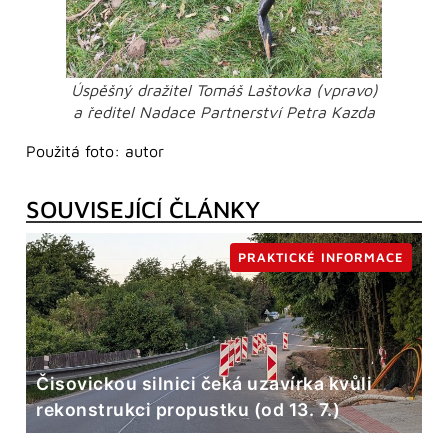
Úspěšný dražitel Tomáš Laštovka (vpravo)
a ředitel Nadace Partnerství Petra Kazda
Použitá foto: autor
SOUVISEJÍCÍ ČLÁNKY
PRAKTICKÉ INFORMACE
Čisovickou silnici čeká uzavírka kvůli
rekonstrukci propustku (od 13. 7.)