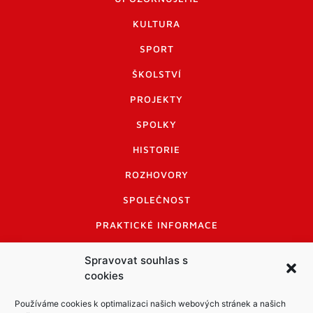
KULTURA
SPORT
ŠKOLSTVÍ
PROJEKTY
SPOLKY
HISTORIE
ROZHOVORY
SPOLEČNOST
PRAKTICKÉ INFORMACE
CENÍK INZERCE
Spravovat souhlas s
cookies
INFORMACE A KODEX DISKUTUJÍCÍCH
LOGO A LOGO MANUÁL
Používáme cookies k optimalizaci našich webových stránek a našich