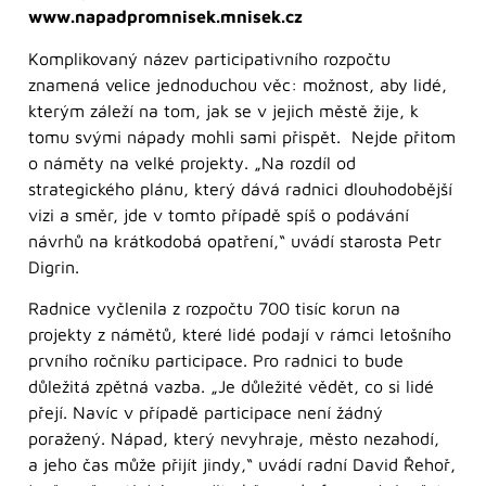
www.napadpromnisek.mnisek.cz
Komplikovaný název participativního rozpočtu
znamená velice jednoduchou věc: možnost, aby lidé,
kterým záleží na tom, jak se v jejich městě žije, k
tomu svými nápady mohli sami přispět. Nejde přitom
o náměty na velké projekty. „Na rozdíl od
strategického plánu, který dává radnici dlouhodobější
vizi a směr, jde v tomto případě spíš o podávání
návrhů na krátkodobá opatření,“ uvádí starosta Petr
Digrin.
Radnice vyčlenila z rozpočtu 700 tisíc korun na
projekty z námětů, které lidé podají v rámci letošního
prvního ročníku participace. Pro radnici to bude
důležitá zpětná vazba. „Je důležité vědět, co si lidé
přejí. Navíc v případě participace není žádný
poražený. Nápad, který nevyhraje, město nezahodí,
a jeho čas může přijít jindy,“ uvádí radní David Řehoř,