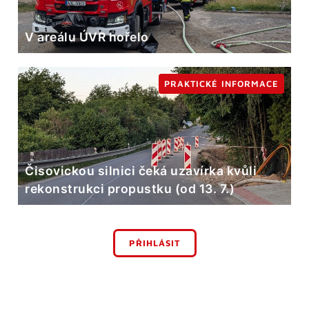
V areálu ÚVR hořelo
PRAKTICKÉ INFORMACE
Čisovickou silnici čeká uzavírka kvůli
rekonstrukci propustku (od 13. 7.)
PŘIHLÁSIT