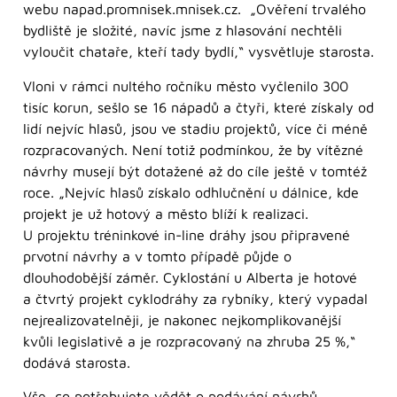
webu napad.promnisek.mnisek.cz. „Ověření trvalého
bydliště je složité, navíc jsme z hlasování nechtěli
vyloučit chataře, kteří tady bydlí,“ vysvětluje starosta.
Vloni v rámci nultého ročníku město vyčlenilo 300
tisíc korun, sešlo se 16 nápadů a čtyři, které získaly od
lidí nejvíc hlasů, jsou ve stadiu projektů, více či méně
rozpracovaných. Není totiž podmínkou, že by vítězné
návrhy musejí být dotažené až do cíle ještě v tomtéž
roce. „Nejvíc hlasů získalo odhlučnění u dálnice, kde
projekt je už hotový a město blíží k realizaci.
U projektu tréninkové in-line dráhy jsou připravené
prvotní návrhy a v tomto případě půjde o
dlouhodobější záměr. Cyklostání u Alberta je hotové
a čtvrtý projekt cyklodráhy za rybníky, který vypadal
nejrealizovatelněji, je nakonec nejkomplikovanější
kvůli legislativě a je rozpracovaný na zhruba 25 %,“
dodává starosta.
Vše, co potřebujete vědět o podávání návrhů,