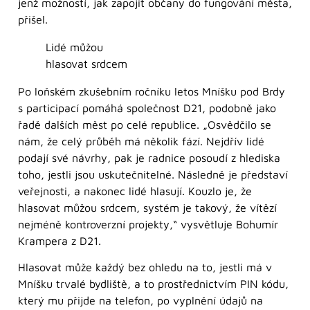
jenž možností, jak zapojit občany do fungování města,
přišel.
Lidé můžou
hlasovat srdcem
Po loňském zkušebním ročníku letos Mníšku pod Brdy
s participací pomáhá společnost D21, podobně jako
řadě dalších měst po celé republice. „Osvědčilo se
nám, že celý průběh má několik fází. Nejdřív lidé
podají své návrhy, pak je radnice posoudí z hlediska
toho, jestli jsou uskutečnitelné. Následně je představí
veřejnosti, a nakonec lidé hlasují. Kouzlo je, že
hlasovat můžou srdcem, systém je takový, že vítězí
nejméně kontroverzní projekty,“ vysvětluje Bohumír
Krampera z D21.
Hlasovat může každý bez ohledu na to, jestli má v
Mníšku trvalé bydliště, a to prostřednictvím PIN kódu,
který mu přijde na telefon, po vyplnění údajů na