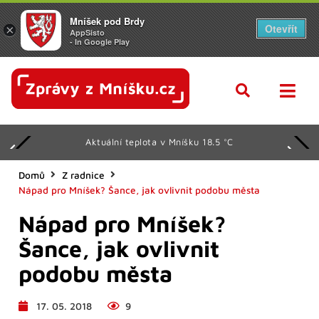
Mníšek pod Brdy
Otevřít
×
AppSisto
- In Google Play
Aktuální teplota v Mníšku 18.5 °C
Domů
Z radnice
Nápad pro Mníšek? Šance, jak ovlivnit podobu města
Nápad pro Mníšek?
Šance, jak ovlivnit
podobu města
17. 05. 2018
9