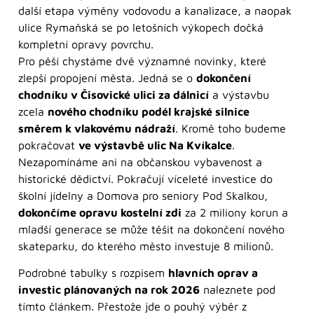
další etapa výměny vodovodu a kanalizace, a naopak
ulice Rymaňská se po letošních výkopech dočká
kompletní opravy povrchu.
Pro pěší chystáme dvě významné novinky, které
zlepší propojení města. Jedná se o
dokončení
chodníku v Čisovické ulici za dálnicí
a výstavbu
zcela
nového chodníku podél krajské silnice
směrem k vlakovému nádraží
. Kromě toho budeme
pokračovat
ve výstavbě ulic Na Kvíkalce
.
Nezapomínáme ani na občanskou vybavenost a
historické dědictví. Pokračují víceleté investice do
školní jídelny a Domova pro seniory Pod Skalkou,
dokončíme opravu kostelní zdi
za 2 miliony korun a
mladší generace se může těšit na dokončení nového
skateparku, do kterého město investuje 8 milionů.
Podrobné tabulky s rozpisem
hlavních oprav a
investic plánovaných na rok 2026
naleznete pod
tímto článkem. Přestože jde o pouhý výběr z