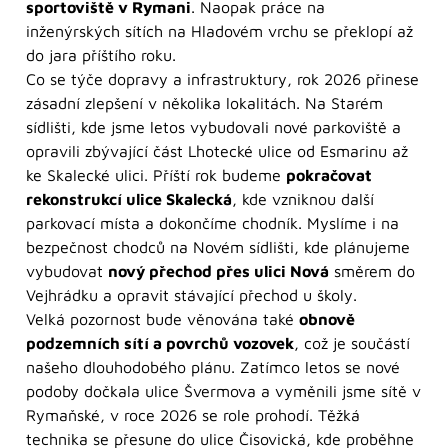
sportoviště v Rymani
. Naopak práce na
inženýrských sítích na Hladovém vrchu se překlopí až
do jara příštího roku.
Co se týče dopravy a infrastruktury, rok 2026 přinese
zásadní zlepšení v několika lokalitách. Na Starém
sídlišti, kde jsme letos vybudovali nové parkoviště a
opravili zbývající část Lhotecké ulice od Esmarinu až
ke Skalecké ulici. Příští rok budeme
pokračovat
rekonstrukcí ulice Skalecká
, kde vzniknou další
parkovací místa a dokončíme chodník. Myslíme i na
bezpečnost chodců na Novém sídlišti, kde plánujeme
vybudovat
nový přechod přes ulici Nová
směrem do
Vejhrádku a opravit stávající přechod u školy.
Velká pozornost bude věnována také
obnově
podzemních sítí a povrchů vozovek
, což je součástí
našeho dlouhodobého plánu. Zatímco letos se nové
podoby dočkala ulice Švermova a vyměnili jsme sítě v
Rymaňské, v roce 2026 se role prohodí. Těžká
technika se přesune do ulice Čisovická, kde proběhne