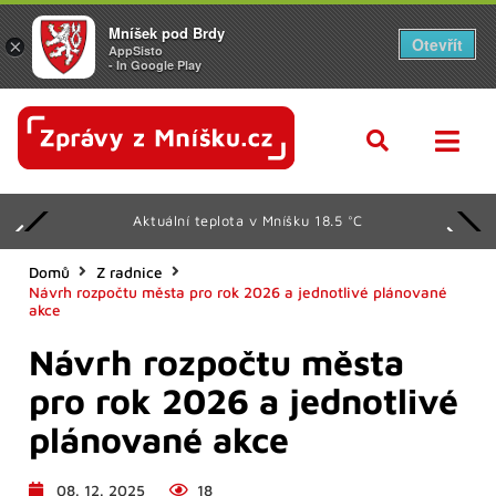
Mníšek pod Brdy
Otevřít
×
AppSisto
- In Google Play
Aktuální teplota v Mníšku 18.5 °C
Domů
Z radnice
Návrh rozpočtu města pro rok 2026 a jednotlivé plánované
akce
Návrh rozpočtu města
pro rok 2026 a jednotlivé
plánované akce
08. 12. 2025
18