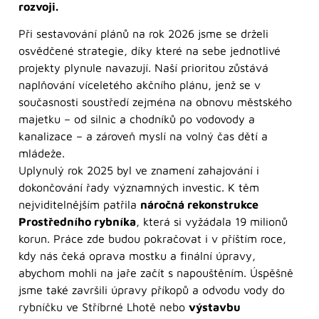
rozvoji.
Při sestavování plánů na rok 2026 jsme se drželi
osvědčené strategie, díky které na sebe jednotlivé
projekty plynule navazují. Naší prioritou zůstává
naplňování víceletého akčního plánu, jenž se v
současnosti soustředí zejména na obnovu městského
majetku – od silnic a chodníků po vodovody a
kanalizace – a zároveň myslí na volný čas dětí a
mládeže.
Uplynulý rok 2025 byl ve znamení zahajování i
dokončování řady významných investic. K těm
nejviditelnějším patřila
náročná rekonstrukce
Prostředního rybníka
, která si vyžádala 19 milionů
korun. Práce zde budou pokračovat i v příštím roce,
kdy nás čeká oprava mostku a finální úpravy,
abychom mohli na jaře začít s napouštěním. Úspěšně
jsme také završili úpravy příkopů a odvodu vody do
rybníčku ve Stříbrné Lhotě nebo
výstavbu