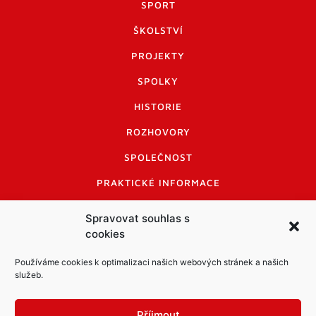
SPORT
ŠKOLSTVÍ
PROJEKTY
SPOLKY
HISTORIE
ROZHOVORY
SPOLEČNOST
PRAKTICKÉ INFORMACE
CENÍK INZERCE
Spravovat souhlas s
cookies
INFORMACE A KODEX DISKUTUJÍCÍCH
LOGO A LOGO MANUÁL
Používáme cookies k optimalizaci našich webových stránek a našich
služeb.
Příjmout