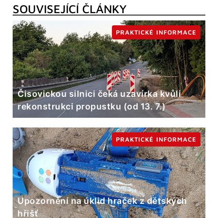
SOUVISEJÍCÍ ČLÁNKY
PRAKTICKÉ INFORMACE
Čisovickou silnici čeká uzavírka kvůli
rekonstrukci propustku (od 13. 7.)
PRAKTICKÉ INFORMACE
Upozornění na úklid hraček z dětských
hřišť