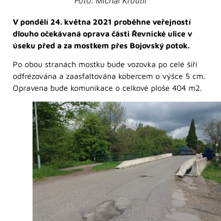
Foto: Michal Kroutil
V pondělí 24. května 2021 proběhne veřejností
dlouho očekávaná oprava části Řevnické ulice v
úseku před a za mostkem přes Bojovský potok.
Po obou stranách mostku bude vozovka po celé šíři
odfrézována a zaasfaltována kobercem o výšce 5 cm.
Opravena bude komunikace o celkové ploše 404 m2.