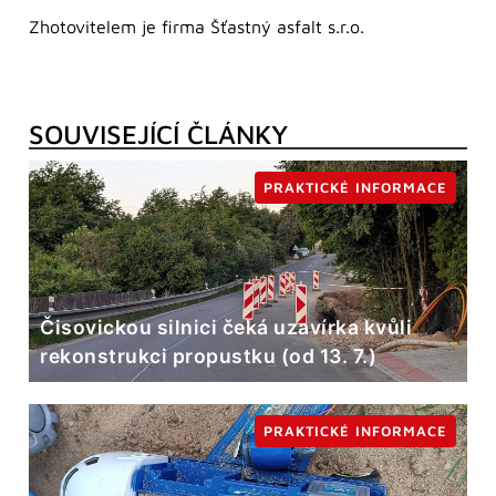
Zhotovitelem je firma Šťastný asfalt s.r.o.
SOUVISEJÍCÍ ČLÁNKY
PRAKTICKÉ INFORMACE
Čisovickou silnici čeká uzavírka kvůli
rekonstrukci propustku (od 13. 7.)
PRAKTICKÉ INFORMACE