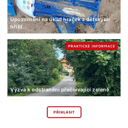
Upozornění na úklid hraček z dětských
hřišť
PRAKTICKÉ INFORMACE
Výzva k odstranění přečnívající zeleně
PŘIHLÁSIT