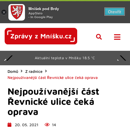
Mníšek pod Brdy
Otevřít
×
AppSisto
- In Google Play
Aktuální teplota v Mníšku 18.5 °C
Domů
Z radnice
Nejpoužívanější část Řevnické ulice čeká oprava
Nejpoužívanější část
Řevnické ulice čeká
oprava
20. 05. 2021
14