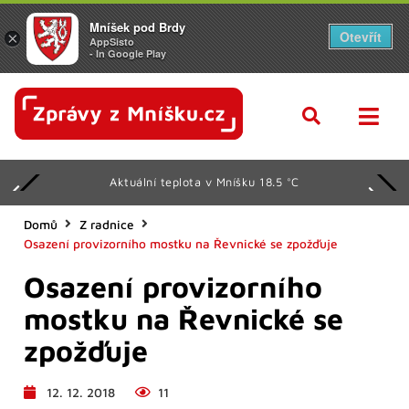
Mníšek pod Brdy
Otevřít
×
AppSisto
- In Google Play
Aktuální teplota v Mníšku 18.5 °C
Domů
Z radnice
Osazení provizorního mostku na Řevnické se zpožďuje
Osazení provizorního
mostku na Řevnické se
zpožďuje
12. 12. 2018
11