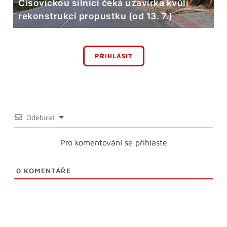
Čisovickou silnici čeká uzavírka kvůli
rekonstrukci propustku (od 13. 7.)
PŘIHLÁSIT
Odebírat
Pro komentování se přihlaste
0
KOMENTÁŘE