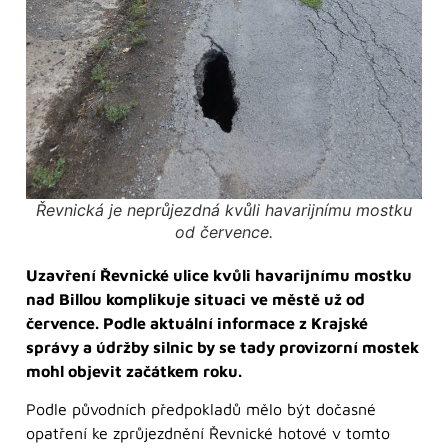
Řevnická je neprůjezdná kvůli havarijnímu mostku
od července.
Uzavření Řevnické ulice kvůli havarijnímu mostku
nad Billou komplikuje situaci ve městě už od
července. Podle aktuální informace z Krajské
správy a údržby silnic by se tady provizorní mostek
mohl objevit začátkem roku.
Podle původních předpokladů mělo být dočasné
opatření ke zprůjezdnění Řevnické hotové v tomto