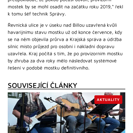
mostek by se mohl osadit na začátku roku 2019,“ řekl
k tomu šéf technik Správy.
Řevnická ulice je
v úseku nad Billou
uzavřená
kvůli
havarijnímu stavu mostku už od konce července, kdy
se na něm objevila průrva a Krajská správa a údržba
silnic místo průjezd pro osobní i nákladní dopravu
uzavřela. Kraj počítá s tím, že po provizorním mostku
by zhruba za dva roky mělo následovat systémové
řešení v podobě mostku definitivního.
SOUVISEJÍCÍ ČLÁNKY
AKTUALITY