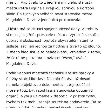
měsíci. Vyplývalo to z jednání minulého starosty
města Petra Digrina s Krajskou správou a údržbou
silnic. Po říjnových volbách nová starostka města
Magdaléna Davis v jednáních pokračovala.
„Město má se situací spojené vícenáklady. Autobusy
si musejí zajíždět přes celé město a výrazně se snížila
dopravní obslužnost, protože obyvatelům starého
sídliště jezdí jen jednou za hodinu a trvá to už dlouho.
Z mého hlediska je to neadekvátní, vzhledem k tomu,
že čekáme pouze na provizorní řešení,“ uvádí
Magdaléna Davis.
Podle vedoucí mostních techniků Krajské správy a
údržby silnic Miroslava Dostála Správa až dosud
neměla projektovou dokumentaci. „Její součástí
musela totiž být i souhlasná stanoviska dotčených
orgánů. Nyní ji už máme k dispozici v příštím týdnu
bychom tak mohli zahájit soutěž na dodavatele. Dá se
předpokládat, že pokud počasí dovolí, provizorní