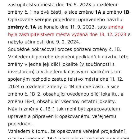
zastupitelstvo města dne 15. 5. 2023 o rozdělení
změny č. 1 na dvě části, a sice změnu
1A
a změnu
1B
.
Opakované veřejné projednání upraveného návrhu
změny č. 1A
se konalo dne 11. 9. 2023, tato
změna
byla zastupitelstvem města vydána dne 13. 12. 2023
a
nabyla účinnosti dne 9. 2. 2024.
Souběžně pokračoval proces pořízení změny č. 1B.
Vzhledem k potřebě doplnění podkladů k návrhu této
změny v jedné její dílčí lokalitě (v součinnosti s
investorem) a vzhledem k časovým nárokům s tím
spojeným rozhodlo zastupitelstvo města dne 11. 12.
2024 o rozdělení změny č. 1B na dvě části, a sice
změnu č. 1B-2, obsahující uvedenou dílčí lokalitu, a
změnu 1B-1, obsahující všechny ostatní lokality.
Návrh změny č. 1B-1 tak mohl být zpracovatelem
upraven a připraven k opakovanému veřejnému
projednání.
Vzhledem k tomu, že opakované veřejné projednání
návrhu změny č. 1B-1 navazuje na veřejné projednání