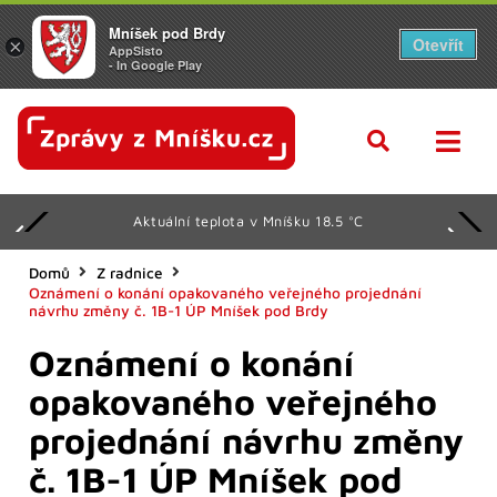
Mníšek pod Brdy
Otevřít
×
AppSisto
- In Google Play
Aktuální teplota v Mníšku 18.5 °C
Domů
Z radnice
Oznámení o konání opakovaného veřejného projednání
návrhu změny č. 1B-1 ÚP Mníšek pod Brdy
Oznámení o konání
opakovaného veřejného
projednání návrhu změny
č. 1B-1 ÚP Mníšek pod