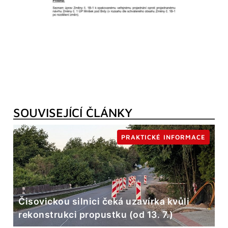
SOUVISEJÍCÍ ČLÁNKY
PRAKTICKÉ INFORMACE
Čisovickou silnici čeká uzavírka kvůli
rekonstrukci propustku (od 13. 7.)