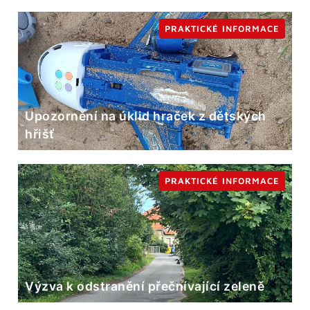
PRAKTICKÉ INFORMACE
Upozornění na úklid hraček z dětských
hřišť
PRAKTICKÉ INFORMACE
Výzva k odstranění přečnívající zeleně