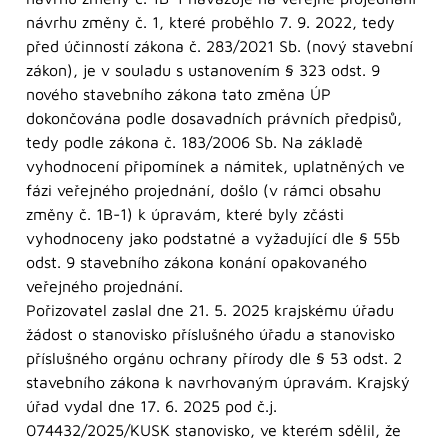
návrhu změny č. 1, které proběhlo 7. 9. 2022, tedy
před účinností zákona č. 283/2021 Sb. (nový stavební
zákon), je v souladu s ustanovením § 323 odst. 9
nového stavebního zákona tato změna ÚP
dokončována podle dosavadních právních předpisů,
tedy podle zákona č. 183/2006 Sb. Na základě
vyhodnocení připomínek a námitek, uplatněných ve
fázi veřejného projednání, došlo (v rámci obsahu
změny č. 1B-1) k úpravám, které byly zčásti
vyhodnoceny jako podstatné a vyžadující dle § 55b
odst. 9 stavebního zákona konání opakovaného
veřejného projednání.
Pořizovatel zaslal dne 21. 5. 2025 krajskému úřadu
žádost o stanovisko příslušného úřadu a stanovisko
příslušného orgánu ochrany přírody dle § 53 odst. 2
stavebního zákona k navrhovaným úpravám. Krajský
úřad vydal dne 17. 6. 2025 pod č.j.
074432/2025/KUSK stanovisko, ve kterém sdělil, že