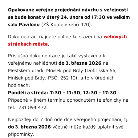
Opakované veřejné projednání návrhu s veřejností
se bude konat v úterý 24. února od 17:30 ve velkém
sálu Pavilonu
(ZŠ Komenského 420).
Dokumentaci najdete online ke stažení na
webových
stránkách města
.
Příslušná dokumentace je také vystavena k
veřejnému nahlédnutí
do 3. března 2026
na
Městském úřadu Mníšek pod Brdy (Dobříšská 56,
Mníšek pod Brdy, PSČ: 252 10), a to v úředních
hodinách:
Pondělí a středa: 7:30 – 11:30, 12:30 – 17:30
.
Případně v jiném termínu dohodnutém telefonicky na
tel.: 731 094 472.
Nejpozději do 7 dnů ode dne veřejného projednání, tj.
do 3. března 2026
včetně může každý uplatnit své
připomínky.