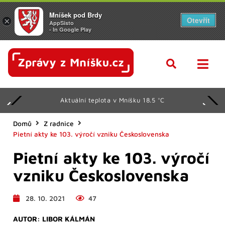
Mníšek pod Brdy
Otevřít
×
AppSisto
- In Google Play
Aktuální teplota v Mníšku 18.5 °C
Domů
Z radnice
Pietní akty ke 103. výročí vzniku Československa
Pietní akty ke 103. výročí
vzniku Československa
28. 10. 2021
47
AUTOR:
LIBOR KÁLMÁN