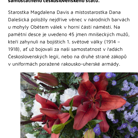
samostatného československého státu.
Starostka Magdalena Davis a místostarostka Dana
Dalešická položily nejdříve věnec v národních barvách
u mohyly Obětem válek v horní částí náměstí. Na
pamětní desce je uvedeno 45 jmen mníšeckých mužů,
kteří zahynuli na bojištích 1. světové války (1914 –
1918), ať už bojovali za naši samostatnost v řadách
Československých legií, nebo na druhé straně zákopů
v uniformách poražené rakousko-uherské armády.