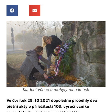
Kladení věnce u mohyly na náměstí
Ve čtvrtek 28. 10 2021 dopoledne proběhly dva
pietní akty u příležitosti 103. výročí vzniku