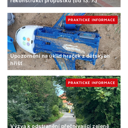
rekonstrukci propustku (od 13. 7.)
PRAKTICKÉ INFORMACE
Upozornění na úklid hraček z dětských
hřišť
PRAKTICKÉ INFORMACE
Výzva k odstranění přečnívající zeleně