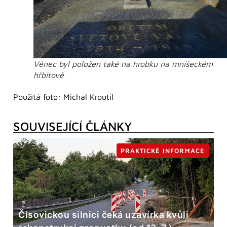
Věnec byl položen také na hrobku na mníšeckém
hřbitově
Použitá foto: Michal Kroutil
SOUVISEJÍCÍ ČLÁNKY
PRAKTICKÉ INFORMACE
Čisovickou silnici čeká uzavírka kvůli