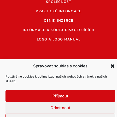
SPOLEČNOST
PRAKTICKÉ INFORMACE
CENÍK INZERCE
INFORMACE A KODEX DISKUTUJÍCÍCH
LOGO A LOGO MANUÁL
Spravovat souhlas s cookies
Informace o zpracování osobních údajů
Používáme cookies k optimalizaci našich webových stránek a našich
PDF archiv Zpravodajů
Cookies
služeb.
© Město Mníšek pod Brdy
Příjmout
Odmítnout