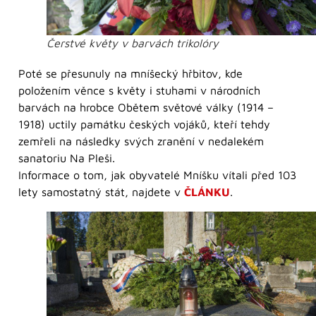
Čerstvé květy v barvách trikolóry
Poté se přesunuly na mníšecký hřbitov, kde
položením věnce s květy i stuhami v národních
barvách na hrobce Obětem světové války (1914 –
1918) uctily památku českých vojáků, kteří tehdy
zemřeli na následky svých zranění v nedalekém
sanatoriu Na Pleši.
Informace o tom, jak obyvatelé Mníšku vítali před 103
lety samostatný stát, najdete v
ČLÁNKU
.