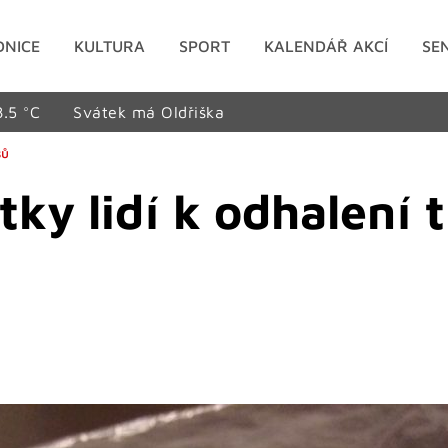
DNICE
KULTURA
SPORT
KALENDÁŘ AKCÍ
SE
8.5 °C
Svátek má Oldřiška
sů
tky lidí k odhalení 