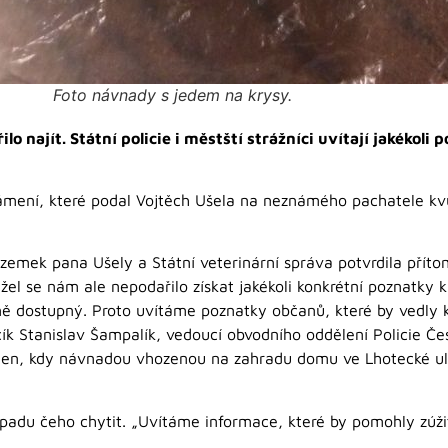
Foto návnady s jedem na krysy.
 najít. Státní policie i městští strážníci uvítají jakékoli p
známení, které podal Vojtěch Ušela na neznámého pachatele 
emek pana Ušely a Státní veterinární správa potvrdila příto
žel se nám ale nepodařilo získat jakékoli konkrétní poznatky k
ě dostupný. Proto uvítáme poznatky občanů, které by vedly k
ík Stanislav Šampalík, vedoucí obvodního oddělení Policie Čes
týden, kdy návnadou vhozenou na zahradu domu ve Lhotecké uli
ípadu čeho chytit. „Uvítáme informace, které by pomohly zúži