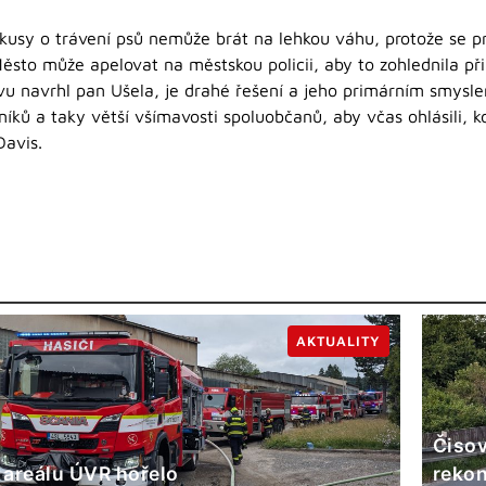
kusy o trávení psů nemůže brát na lehkou váhu, protože se 
sto může apelovat na městskou policii, aby to zohlednila při
vu navrhl pan Ušela, je drahé řešení a jeho primárním smysle
žníků a taky větší všímavosti spoluobčanů, aby včas ohlásili, 
Davis.
AKTUALITY
Čisov
 areálu ÚVR hořelo
rekon