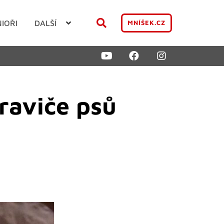
NIOŘI
DALŠÍ
MNÍŠEK.CZ
traviče psů