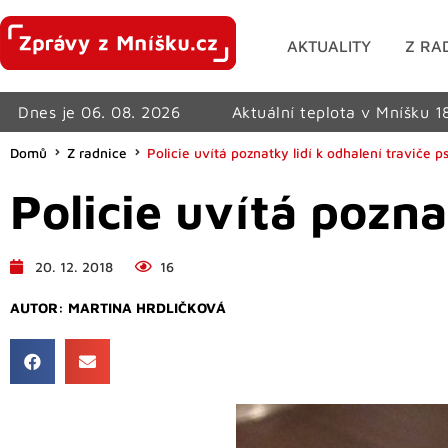
AKTUALITY
Z RA
Dnes je 06. 08. 2026
Aktuální teplota v Mníšku 1
Domů
Z radnice
Policie uvítá poznatky lidí k odhalení traviče p
Policie uvítá pozna
20. 12. 2018
16
AUTOR:
MARTINA HRDLIČKOVÁ