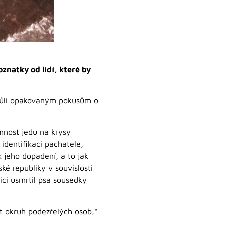
oznatky od lidí, které by
kvůli opakovaným pokusům o
mnost jedu na krysy
 identifikaci pachatele,
 jeho dopadení, a to jak
ké republiky v souvislosti
ci usmrtil psa sousedky
t okruh podezřelých osob,“