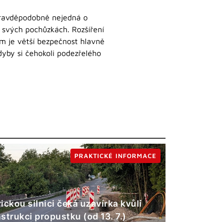
pravděpodobně nejedná o
 svých pochůzkách. Rozšíření
m je větší bezpečnost hlavně
kdyby si čehokoli podezřelého
PRAKTICKÉ INFORMACE
ickou silnici čeká uzavírka kvůli
strukci propustku (od 13. 7.)