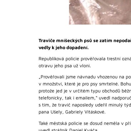
Traviče mníšeckých psů se zatím nepodařilo
vedly k jeho dopadení.
Republiková policie prověřovala trestní o
otravu jeho psa už vloni.
„Prověřovali jsme návnadu vhozenou na poz
v množství, které je pro psy smrtelné. Bohu
protože jed je v určitém typu obchodů běžn
telefonicky, tak i emailem,“ uvedl nadporuč
s tím, že travič naposledy udeřil minulý 
pana Ušely, Gabriely Vitáskové.
Také městská policie se dosud neměla v př
uvedl strážník Daniel Kváča.