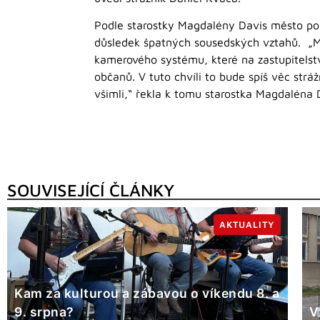
Podle starostky Magdalény Davis město po
důsledek špatných sousedských vztahů. „Mě
kamerového systému, které na zastupitelst
občanů. V tuto chvíli to bude spíš věc strá
všimli,“ řekla k tomu starostka Magdaléna 
SOUVISEJÍCÍ ČLÁNKY
AKTUALITY
Kam za kulturou a zábavou o víkendu 8. a
9. srpna?
V