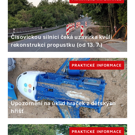
Čisovickou silnici čeká uzavírka kvůli
rekonstrukci propustku (od 13. 7.)
PRAKTICKÉ INFORMACE
Upozornění na úklid hraček z dětských
hřišť
PRAKTICKÉ INFORMACE