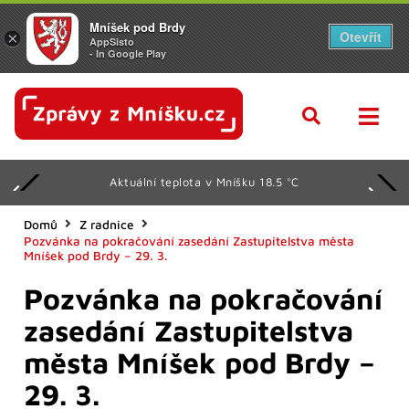
Mníšek pod Brdy
Otevřít
×
AppSisto
- In Google Play
Aktuální teplota v Mníšku 18.5 °C
Domů
Z radnice
Pozvánka na pokračování zasedání Zastupitelstva města
Mníšek pod Brdy – 29. 3.
Pozvánka na pokračování
zasedání Zastupitelstva
města Mníšek pod Brdy –
29. 3.