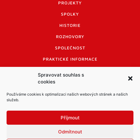
PROJEKTY
SPOLKY
HISTORIE
ROZHOVORY
SPOLEČNOST
PRAKTICKÉ INFORMACE
CENÍK INZERCE
Spravovat souhlas s
cookies
INFORMACE A KODEX DISKUTUJÍCÍCH
LOGO A LOGO MANUÁL
Používáme cookies k optimalizaci našich webových stránek a našich
služeb.
Příjmout
Odmítnout
Informace o zpracování osobních údajů