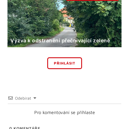
Výzva k odstranění přečnívající zeleně
PŘIHLÁSIT
Odebírat
Pro komentování se přihlaste
0
KOMENTÁŘE