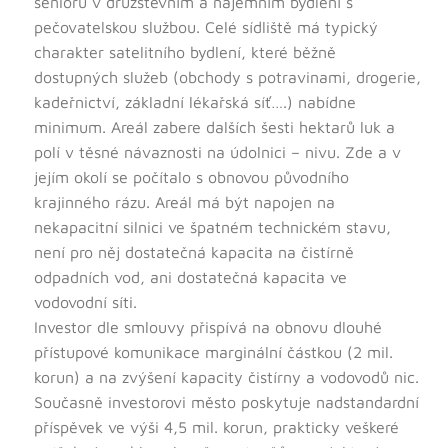
seniorů v družstevním a nájemním bydlení s
pečovatelskou službou. Celé sídliště má typický
charakter satelitního bydlení, které běžně
dostupných služeb (obchody s potravinami, drogerie,
kadeřnictví, základní lékařská síť….) nabídne
minimum. Areál zabere dalších šesti hektarů luk a
polí v těsné návaznosti na údolnici – nivu. Zde a v
jejím okolí se počítalo s obnovou původního
krajinného rázu. Areál má být napojen na
nekapacitní silnici ve špatném technickém stavu,
není pro něj dostatečná kapacita na čistírně
odpadních vod, ani dostatečná kapacita ve
vodovodní síti.
Investor dle smlouvy přispívá na obnovu dlouhé
přístupové komunikace marginální částkou (2 mil.
korun) a na zvýšení kapacity čistírny a vodovodů nic.
Současně investorovi město poskytuje nadstandardní
příspěvek ve výši 4,5 mil. korun, prakticky veškeré