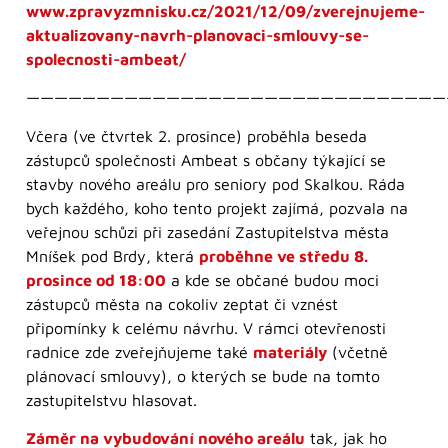
www.zpravyzmnisku.cz/2021/12/09/zverejnujeme-
aktualizovany-navrh-planovaci-smlouvy-se-
spolecnosti-ambeat/
——————————————————————————————
Včera (ve čtvrtek 2. prosince) proběhla beseda
zástupců společnosti Ambeat s občany týkající se
stavby nového areálu pro seniory pod Skalkou. Ráda
bych každého, koho tento projekt zajímá, pozvala na
veřejnou schůzi při zasedání Zastupitelstva města
Mníšek pod Brdy, která
proběhne ve středu 8.
prosince od 18:00
a kde se občané budou moci
zástupců města na cokoliv zeptat či vznést
připomínky k celému návrhu. V rámci otevřenosti
radnice zde zveřejňujeme také
materiály
(včetně
plánovací smlouvy), o kterých se bude na tomto
zastupitelstvu hlasovat.
Záměr na vybudování nového areálu
tak, jak ho