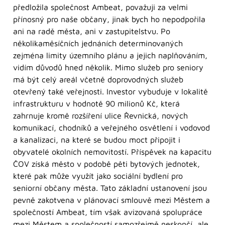
předložila společnost Ambeat, považuji za velmi
přínosný pro naše občany, jinak bych ho nepodpořila
ani na radě města, ani v zastupitelstvu. Po
několikaměsíčních jednáních determinovaných
zejména limity územního plánu a jejich naplňováním,
vidím důvodů hned několik. Mimo služeb pro seniory
má být celý areál včetně doprovodných služeb
otevřený také veřejnosti. Investor vybuduje v lokalitě
infrastrukturu v hodnotě 90 milionů Kč, která
zahrnuje kromě rozšíření ulice Řevnická, nových
komunikací, chodníků a veřejného osvětlení i vodovod
a kanalizaci, na které se budou moct připojit i
obyvatelé okolních nemovitostí. Příspěvek na kapacitu
ČOV získá město v podobě pěti bytových jednotek,
které pak může využít jako sociální bydlení pro
seniorní občany města. Tato základní ustanovení jsou
pevně zakotvena v plánovací smlouvě mezi Městem a
společností Ambeat, tím však avizovaná spolupráce
mezi Městem a společností samozřejmě neskončí, ale