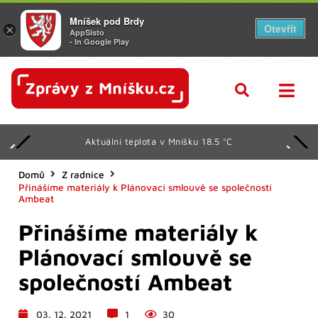
Mníšek pod Brdy
Otevřít
×
AppSisto
- In Google Play
Aktuální teplota v Mníšku 18.5 °C
Domů
Z radnice
Přinášíme materiály k Plánovací smlouvě se společností
Ambeat
Přinášíme materiály k
Plánovací smlouvě se
společností Ambeat
03. 12. 2021
1
30