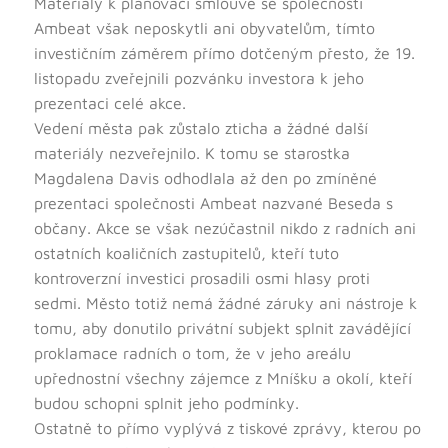
Materiály k plánovací smlouvě se společností
Ambeat však neposkytli ani obyvatelům, tímto
investičním záměrem přímo dotčeným přesto, že 19.
listopadu zveřejnili pozvánku investora k jeho
prezentaci celé akce.
Vedení města pak zůstalo zticha a žádné další
materiály nezveřejnilo. K tomu se starostka
Magdalena Davis odhodlala až den po zmíněné
prezentaci společnosti Ambeat nazvané Beseda s
občany. Akce se však nezúčastnil nikdo z radních ani
ostatních koaličních zastupitelů, kteří tuto
kontroverzní investici prosadili osmi hlasy proti
sedmi. Město totiž nemá žádné záruky ani nástroje k
tomu, aby donutilo privátní subjekt splnit zavádějící
proklamace radních o tom, že v jeho areálu
upřednostní všechny zájemce z Mníšku a okolí, kteří
budou schopni splnit jeho podmínky.
Ostatně to přímo vyplývá z tiskové zprávy, kterou po