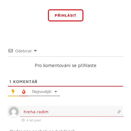
PŘIHLÁSIT
Odebírat
Pro komentování se přihlaste
1
KOMENTÁŘ
Nejnovější
hreha.radim
4 let před