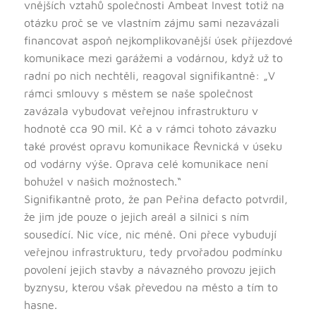
vnějších vztahů společnosti Ambeat Invest totiž na
otázku proč se ve vlastním zájmu sami nezavázali
financovat aspoň nejkomplikovanější úsek příjezdové
komunikace mezi garážemi a vodárnou, když už to
radní po nich nechtěli, reagoval signifikantně: „V
rámci smlouvy s městem se naše společnost
zavázala vybudovat veřejnou infrastrukturu v
hodnotě cca 90 mil. Kč a v rámci tohoto závazku
také provést opravu komunikace Řevnická v úseku
od vodárny výše. Oprava celé komunikace není
bohužel v našich možnostech.“
Signifikantně proto, že pan Peřina defacto potvrdil,
že jim jde pouze o jejich areál a silnici s ním
sousedící. Nic více, nic méně. Oni přece vybudují
veřejnou infrastrukturu, tedy prvořadou podmínku
povolení jejich stavby a návazného provozu jejich
byznysu, kterou však převedou na město a tím to
hasne.