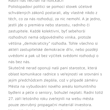
Radní nás nechali na holičkách
Polistopadoví politici se pomocí stovek účelově
schválených zákonů postarali, aby vlastně nikdo z
těch, co za nás rozhodují, za nic nemohl. A je jedno,
jestli jde o premiéra nebo starostu, radního či
zastupitele. Každé kolektivní, byť sebehorší
rozhodnutí nemá odpovědného viníka, protože
většina „demokraticky“ rozhodla. Tohle všechno si
aktéři zastupitelské demokracie dřív, nebo později
uvědomí a pak už bez výčitek svědomí rozhodují o
nás bez nás.
Skutečně nerad oponuji naší paní starostce, která
oblast komunikace radnice s veřejností ve srovnání s
jejím předchůdcem zlepšila, což v případě záměru
Města na vybudování nového areálu komunitního
bydlení a péče o seniory, bohužel neplatí. Radní totiž
27. září letošního roku zveřejnili na webu města
pouze zevrubný propagační materiál investora.