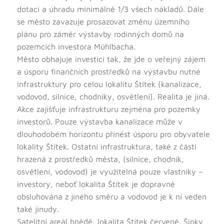
dotaci a úhradu minimálně 1/3 všech nákladů. Dále
se město zavazuje prosazovat změnu územního
plánu pro záměr výstavby rodinných domů na
pozemcích investora Mühlbacha.
Město obhajuje investici tak, že jde o veřejný zájem
a úsporu finančních prostředků na výstavbu nutné
infrastruktury pro celou lokalitu Štítek (kanalizace,
vodovod, silnice, chodníky, osvětlení). Realita je jiná.
Akce zajišťuje infrastrukturu zejména pro pozemky
investorů. Pouze výstavba kanalizace může v
dlouhodobém horizontu přinést úsporu pro obyvatele
lokality Štítek. Ostatní infrastruktura, také z části
hrazená z prostředků města, (silnice, chodník,
osvětlení, vodovod) je využitelná pouze vlastníky –
investory, neboť lokalita Štítek je dopravně
obsluhována z jiného směru a vodovod je k ní veden
také jinudy.
Satelitní areál hnědě, lokalita Štítek červeně. Šipky