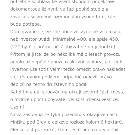
potřebné souhlasy ke všem stupňům projektové
dokumentace již nyní, ve fázi pouhé studie a
zavázalo se změnit územní plán všude tam, kde
bude potřeba.
Domníváme se, že zde bude žít výrazně více osob,
než investor uvádí. Minimálně 400, ale spíše 450,
(220 bytů x průměrně 2 obyvatele na jednotku).
Přitom je jisté, že po několika málo letech provozu
areálu už nepůjde pouze o aktivní seniory, jak tvrdí
investor. Lze totiž velmi těžko omezit právo nakládat
s družstevním podílem, případně omezit právo
dědiců na tento družstevního podíl.
Satelitní areál situován na okraji severní části města
o rozloze i počtu obyvatel velikosti menší vesnice.
Území
Nová zástavba se týká pozemků v okrajové části
Mníšku pod Brdy o celkové rozloze kolem 6 hektarů.
Menší část pozemků, které ještě nedávno vlastnil