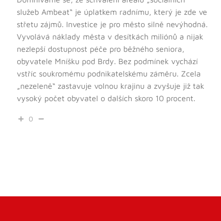
služeb Ambeat“ je úplatkem radnímu, který je zde ve
střetu zájmů. Investice je pro město silně nevýhodná.
Vyvolává náklady města v desítkách miliónů a nijak
nezlepší dostupnost péče pro běžného seniora,
obyvatele Mníšku pod Brdy. Bez podmínek vychází
vstříc soukromému podnikatelskému záměru. Zcela
„nezeleně“ zastavuje volnou krajinu a zvyšuje již tak
vysoký počet obyvatel o dalších skoro 10 procent.
0