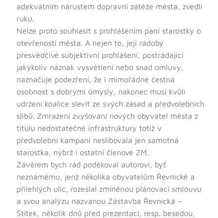
adekvátním nárustem dopravní zátěže města, zvedli
ruku.
Nelze proto souhlasit s prohlášením paní starostky o
otevřenosti města. A nejen to, její rádoby
přesvědčivé subjektivní prohlášení, postrádající
jakýkoliv náznak vysvětlení nebo snad omluvy,
naznačuje podezření, že i mimořádně čestná
osobnost s dobrými úmysly, nakonec musí kvůli
udržení koalice slevit ze svých zásad a předvolebních
slibů. Zmrazení zvyšování nových obyvatel města z
titulu nedostatečné infrastruktury totiž v
předvolební kampani neslibovala jen samotná
starostka, nýbrž i ostatní členové ZM.
Závěrem bych rád poděkoval autorovi, byť
neznámému, jenž několika obyvatelům Řevnické a
přilehlých ulic, rozeslal zmíněnou plánovací smlouvu
a svou analýzu nazvanou Zástavba Řevnická –
Štítek, několik dnů před prezentací, resp. besedou,