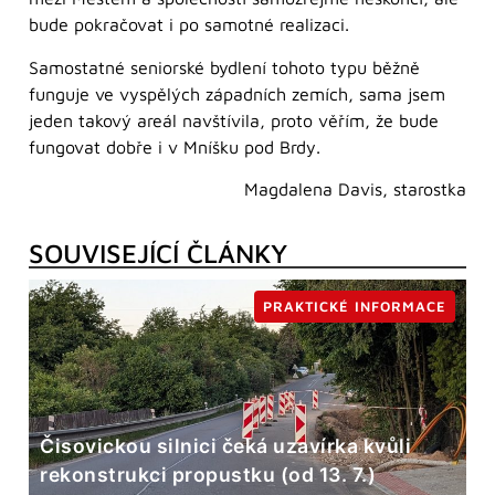
bude pokračovat i po samotné realizaci.
Samostatné seniorské bydlení tohoto typu běžně
funguje ve vyspělých západních zemích, sama jsem
jeden takový areál navštívila, proto věřím, že bude
fungovat dobře i v Mníšku pod Brdy.
Magdalena Davis, starostka
SOUVISEJÍCÍ ČLÁNKY
PRAKTICKÉ INFORMACE
Čisovickou silnici čeká uzavírka kvůli
rekonstrukci propustku (od 13. 7.)