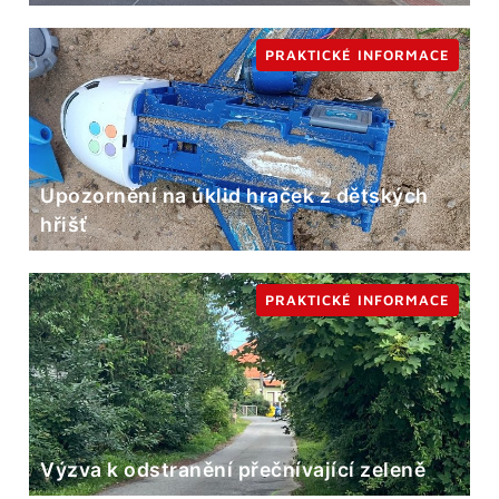
PRAKTICKÉ INFORMACE
Upozornění na úklid hraček z dětských
hřišť
PRAKTICKÉ INFORMACE
Výzva k odstranění přečnívající zeleně