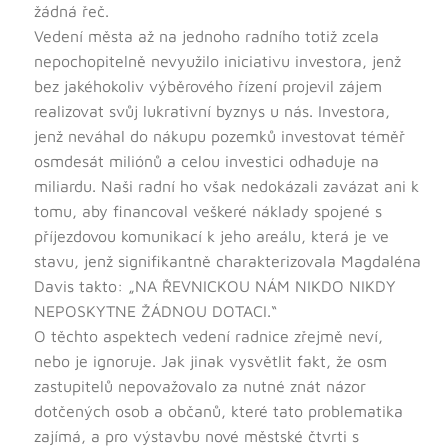
žádná řeč.
Vedení města až na jednoho radního totiž zcela
nepochopitelně nevyužilo iniciativu investora, jenž
bez jakéhokoliv výběrového řízení projevil zájem
realizovat svůj lukrativní byznys u nás. Investora,
jenž neváhal do nákupu pozemků investovat téměř
osmdesát miliónů a celou investici odhaduje na
miliardu. Naši radní ho však nedokázali zavázat ani k
tomu, aby financoval veškeré náklady spojené s
příjezdovou komunikací k jeho areálu, která je ve
stavu, jenž signifikantně charakterizovala Magdaléna
Davis takto: „NA ŘEVNICKOU NÁM NIKDO NIKDY
NEPOSKYTNE ŽÁDNOU DOTACI.“
O těchto aspektech vedení radnice zřejmě neví,
nebo je ignoruje. Jak jinak vysvětlit fakt, že osm
zastupitelů nepovažovalo za nutné znát názor
dotčených osob a občanů, které tato problematika
zajímá, a pro výstavbu nové městské čtvrti s