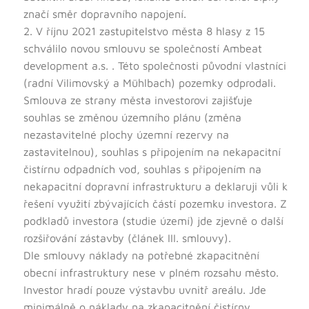
značí směr dopravního napojení.
2. V říjnu 2021 zastupitelstvo města 8 hlasy z 15
schválilo novou smlouvu se společností Ambeat
development a.s. . Této společnosti původní vlastníci
(radní Vilimovský a Mühlbach) pozemky odprodali.
Smlouva ze strany města investorovi zajišťuje
souhlas se změnou územního plánu (změna
nezastavitelné plochy územní rezervy na
zastavitelnou), souhlas s připojením na nekapacitní
čistírnu odpadních vod, souhlas s připojením na
nekapacitní dopravní infrastrukturu a deklaruji vůli k
řešení využití zbývajících částí pozemku investora. Z
podkladů investora (studie území) jde zjevně o další
rozšiřování zástavby (článek III. smlouvy).
Dle smlouvy náklady na potřebné zkapacitnění
obecní infrastruktury nese v plném rozsahu město.
Investor hradí pouze výstavbu uvnitř areálu. Jde
minimálně o náklady na zkapacitnění čistírny