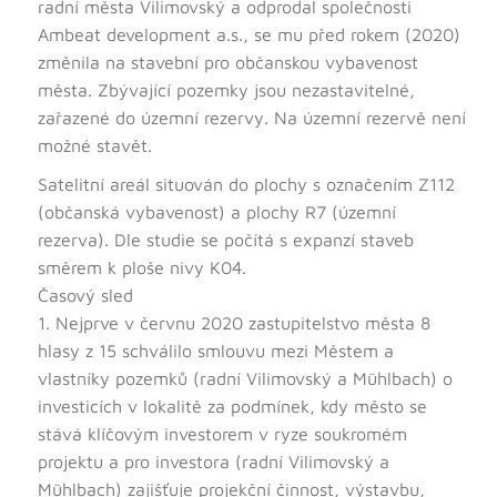
radní města Vilimovský a odprodal společnosti
Ambeat development a.s., se mu před rokem (2020)
změnila na stavební pro občanskou vybavenost
města. Zbývající pozemky jsou nezastavitelné,
zařazené do územní rezervy. Na územní rezervě není
možné stavět.
Satelitní areál situován do plochy s označením Z112
(občanská vybavenost) a plochy R7 (územní
rezerva). Dle studie se počítá s expanzí staveb
směrem k ploše nivy K04.
Časový sled
1. Nejprve v červnu 2020 zastupitelstvo města 8
hlasy z 15 schválilo smlouvu mezi Městem a
vlastníky pozemků (radní Vilimovský a Mühlbach) o
investicích v lokalitě za podmínek, kdy město se
stává klíčovým investorem v ryze soukromém
projektu a pro investora (radní Vilimovský a
Mühlbach) zajišťuje projekční činnost, výstavbu,