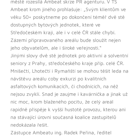
městě rozesílá Ambeat skrze PR agenturu. V TS
Ambeat krom jiného prohlašuje: „Svým klientům ve
věku 50+ poskytneme po dokončení téměř dvě stě
dostupných bytových jednotek, které ve
Středočeském kraji, ale i v celé ČR stále chybí.
Zázemí připravovaného areálu bude sloužit nejen
jeho obyvatelům, ale i široké veřejnosti.“
Jinými slovy dvě stě jednotek pro aktivní a solventní
seniory z Prahy, středočeského kraje příp. celé ČR.
Mníšečtí, Lhotečtí i Rymaňští se mohou těšit leda na
návštěvu areálu coby exkurzi po kvalitních
asfaltových komunikacích, či chodnících, na něž
nejsou zvyklí. Snad je zaujme i kavárnička a jinak už
nic moc, krom blaženého pocitu, že celý areál
rapidně přispěje k vyšší hustotě provozu, kterou ani
na stávající úrovni současná koalice zastupitelů
nedokázala řešit.
Zástupce Ambeatu ing. Radek Peřina, ředitel