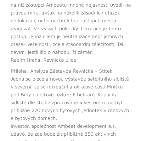
na níž zástupci Ambeatu mnohé nejasnosti uvedli na
pravou míru, avšak na několik zásadních otázek
nedokázali, nebo nechtěli bez zástupců města
reagovat. Ve vyšších politických kruzích je tento
postup, jehož cílem je neutralizace nepříjemných
otázek veřejnosti, zcela standardní záležitostí. Tak
nevím, jestli šlo o náhodu, či záměr.
Radim Hreha, Řevnická ulice
Příloha: Analýza Zástavba Řevnická – Štítek
Jedná se o zcela novou výstavbu satelitního sídliště
v severní, spíše rekreační a okrajové části Mníšku
pod Brdy o celkové rozloze 6 hektarů. Kapacita
sídliště dle studie zpracované investorem má být
přibližně 220 nových bytových jednotek v řadových
a bytových domech.
Investor, společnost Ambeat development a.s.
udává, že zde bude žít přibližně 350 aktivních