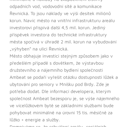
odpadních vod, vodovodní sítě a komunikace
Řevnická. To jsou náklady ve výši desítek miliónů
korun. Navíc město na vnitřní infrastrukturu areálu
investorovi přispívá další 4,5 mil. korun. Jediný
příspěvek investora do technické infrastruktury
města spočívá v úhradě 2 mil. korun na vybudování
„výhyben“ na ulici Řevnická.
Město obhajuje investici stejným způsobem jako v
předešlém případě s dovětkem, že výstavbou
družstevního a nájemního bydlení společnosti
Ambeat se podaří vyřešit otázku dostupnosti lůžek a
ubytování pro seniory v Mníšku pod Brdy. Zde je
potřeba dodat. Dle informací developera, kterým
společnost Ambeat bezesporu je, se výše nájemného
ve vícelůžkovém bytě se základními službami bude
pohybovat minimálně na úrovni 15 tis. měsíčně za
lůžko + energie a služby.
Domníváme se, že schválení areálu „sociálních