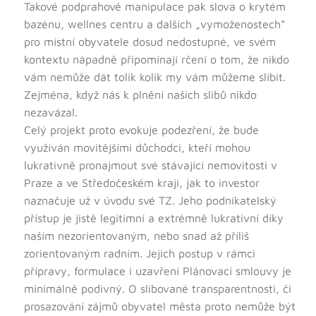
Takové podprahové manipulace pak slova o krytém
bazénu, wellnes centru a dalších „vymoženostech“
pro místní obyvatele dosud nedostupné, ve svém
kontextu nápadně připomínají rčení o tom, že nikdo
vám nemůže dát tolik kolik my vám můžeme slíbit.
Zejména, když nás k plnění našich slibů nikdo
nezavázal.
Celý projekt proto evokuje podezření, že bude
využíván movitějšími důchodci, kteří mohou
lukrativně pronajmout své stávající nemovitosti v
Praze a ve Středočeském kraji, jak to investor
naznačuje už v úvodu své TZ. Jeho podnikatelský
přístup je jistě legitimní a extrémně lukrativní díky
naším nezorientovaným, nebo snad až příliš
zorientovaným radním. Jejich postup v rámci
přípravy, formulace i uzavření Plánovací smlouvy je
minimálně podivný. O slibované transparentnosti, či
prosazování zájmů obyvatel města proto nemůže být