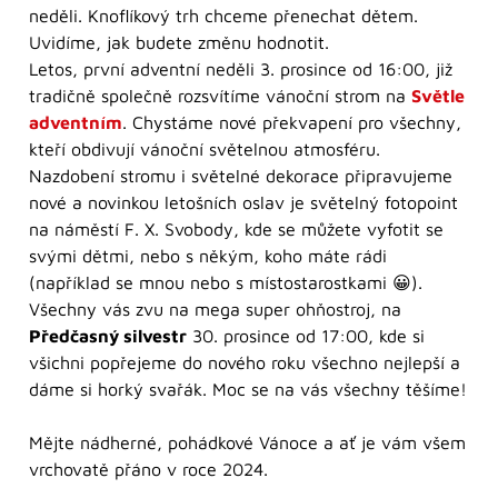
neděli. Knoflíkový trh chceme přenechat dětem.
Uvidíme, jak budete změnu hodnotit.
Letos, první adventní neděli 3. prosince od 16:00, již
tradičně společně rozsvítíme vánoční strom na
Světle
adventním
. Chystáme nové překvapení pro všechny,
kteří obdivují vánoční světelnou atmosféru.
Nazdobení stromu i světelné dekorace připravujeme
nové a novinkou letošních oslav je světelný fotopoint
na náměstí F. X. Svobody, kde se můžete vyfotit se
svými dětmi, nebo s někým, koho máte rádi
(například se mnou nebo s místostarostkami 😀).
Všechny vás zvu na mega super ohňostroj, na
Předčasný silvestr
30. prosince od 17:00, kde si
všichni popřejeme do nového roku všechno nejlepší a
dáme si horký svařák. Moc se na vás všechny těšíme!
Mějte nádherné, pohádkové Vánoce a ať je vám všem
vrchovatě přáno v roce 2024.