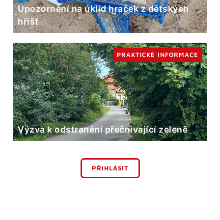
Upozornění na úklid hraček z dětských
hřišť
PRAKTICKÉ INFORMACE
Výzva k odstranění přečnívající zeleně
PŘIHLÁSIT