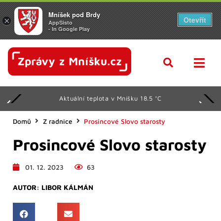
Mníšek pod Brdy
Otevřít
×
AppSisto
- In Google Play
Aktuální teplota v Mníšku 18.5 °C
Domů
Z radnice
Prosincové Slovo starosty
Prosincové Slovo starosty
01. 12. 2023
63
AUTOR:
LIBOR KÁLMÁN