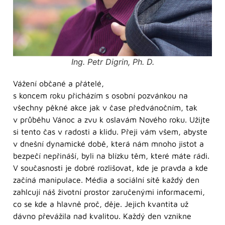
Ing. Petr Digrin, Ph. D.
Vážení občané a přátelé,
s koncem roku přicházím s osobní pozvánkou na
všechny pěkné akce jak v čase předvánočním, tak
v průběhu Vánoc a zvu k oslavám Nového roku. Užijte
si tento čas v radosti a klidu. Přeji vám všem, abyste
v dnešní dynamické době, která nám mnoho jistot a
bezpečí nepřináší, byli na blízku těm, které máte rádi.
V současnosti je dobré rozlišovat, kde je pravda a kde
začíná manipulace. Média a sociální sítě každý den
zahlcují náš životní prostor zaručenými informacemi,
co se kde a hlavně proč, děje. Jejich kvantita už
dávno převážila nad kvalitou. Každý den vznikne