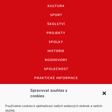
KULTURA
SPORT
ŠKOLSTVÍ
PROJEKTY
SPOLKY
HISTORIE
ROZHOVORY
SPOLEČNOST
PRAKTICKÉ INFORMACE
CENÍK INZERCE
Spravovat souhlas s
cookies
INFORMACE A KODEX DISKUTUJÍCÍCH
LOGO A LOGO MANUÁL
Používáme cookies k optimalizaci našich webových stránek a našich
služeb.