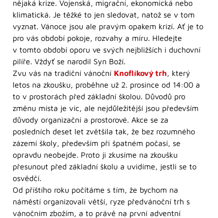
nějaká krize. Vojenská, migrační, ekonomická nebo
klimatická. Je těžké to jen sledovat, natož se v tom
vyznat. Vánoce jsou ale pravým opakem krizí. Ať je to
pro vás období pokoje, rozvahy a míru. Hledejte
v tomto období oporu ve svých nejbližších i duchovní
pilíře. Vždyť se narodil Syn Boží.
Zvu vás na tradiční vánoční
Knoflíkový trh
, který
letos na zkoušku, proběhne už 2. prosince od 14:00 a
to v prostorách před základní školou. Důvodů pro
změnu místa je víc, ale nejdůležitější jsou především
důvody organizační a prostorové. Akce se za
posledních deset let zvětšila tak, že bez rozumného
zázemí školy, především při špatném počasí, se
opravdu neobejde. Proto ji zkusíme na zkoušku
přesunout před základní školu a uvidíme, jestli se to
osvědčí.
Od příštího roku počítáme s tím, že bychom na
náměstí organizovali větší, ryze předvánoční trh s
vánočním zbožím, a to právě na první adventní