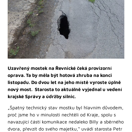
Uzavřený mostek na Řevnické čeká provizorní
oprava. Ta by měla být hotová zhruba na konci
listopadu. Do dvou let na jeho místě vyroste úplně
nový most. Starosta to aktuálně vyjednal u vedení
krajské Správy a údržby silnic.
„Špatný technický stav mostku byl hlavním důvodem,
proč jsme ho v minulosti nechtěli od Kraje, spolu s
navazující částí komunikace nedaleko Billy a sběrného
dvora, převzít do svého majetku,“ uvádí starosta Petr