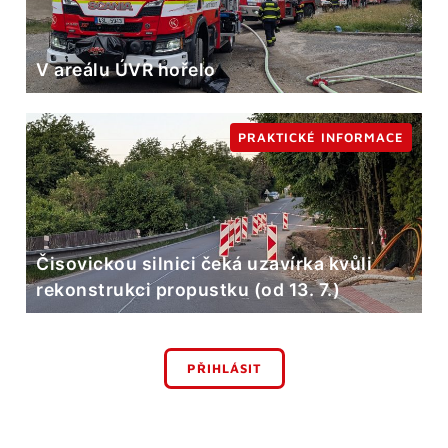
V areálu ÚVR hořelo
PRAKTICKÉ INFORMACE
Čisovickou silnici čeká uzavírka kvůli
rekonstrukci propustku (od 13. 7.)
PŘIHLÁSIT