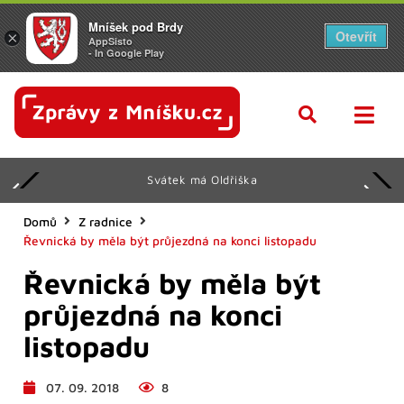
Mníšek pod Brdy
Otevřít
×
AppSisto
- In Google Play
Svátek má Oldřiška
Domů
Z radnice
Řevnická by měla být průjezdná na konci listopadu
Řevnická by měla být
průjezdná na konci
listopadu
07. 09. 2018
8