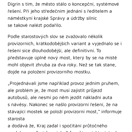
Digrin s tím, že město stálo o koncepční, systémové
řešení. Při jeho středečním jednání s ředitelem a
náměstkyní krajské Správy a údržby silnic
se takové nalézt podařilo.
Podle starostových slov se zvažovalo několik
provizorních, krátkodobějších variant a vyjednalo se i
řešení sice dlouhodobější, ale definitivní. To
představuje úplně nový most, který by se na místě
mohl objevit zhruba za dva roky. Než se tak stane,
dojde na položení provizorního mostku.
„Projednávali jsme například provoz jedním pruhem,
ale problém je, že most musí zajistit průjezd
autobusů, ale nesmí po něm jezdit nákladní auta
s návěsy. Nakonec se našlo provizorní řešení, že na
stávající mostek se položí provizorní most,“ informuje
starosta
a dodává že, Kraj zadal i spočítání průtočného