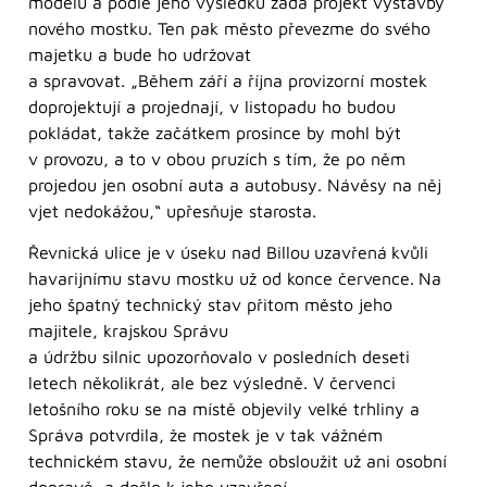
modelu a podle jeho výsledků zadá projekt výstavby
nového mostku. Ten pak město převezme do svého
majetku a bude ho udržovat
a spravovat. „Během září a října provizorní mostek
doprojektují a projednají, v listopadu ho budou
pokládat, takže začátkem prosince by mohl být
v provozu, a to v obou pruzích s tím, že po něm
projedou jen osobní auta a autobusy. Návěsy na něj
vjet nedokážou,“ upřesňuje starosta.
Řevnická ulice je
v úseku nad Billou
uzavřená
kvůli
havarijnímu stavu mostku už od konce července.
Na
jeho špatný technický stav přitom město jeho
majitele, krajskou Správu
a údržbu silnic upozorňovalo v posledních deseti
letech několikrát, ale bez výsledně. V červenci
letošního roku se na místě objevily velké trhliny a
Správa potvrdila, že mostek je v tak vážném
technickém stavu, že nemůže obsloužit už ani osobní