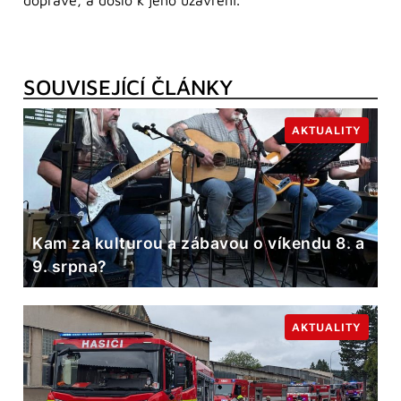
dopravě, a došlo k jeho uzavření.
SOUVISEJÍCÍ ČLÁNKY
AKTUALITY
Kam za kulturou a zábavou o víkendu 8. a
9. srpna?
AKTUALITY