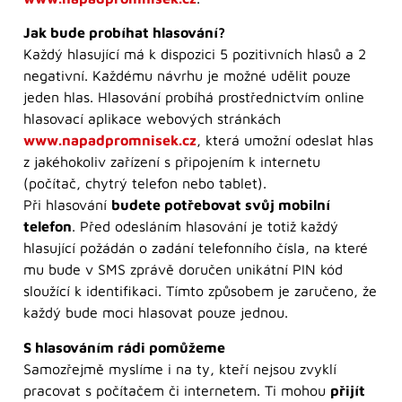
Jak bude probíhat hlasování?
Každý hlasující má k dispozici 5 pozitivních hlasů a 2
negativní. Každému návrhu je možné udělit pouze
jeden hlas. Hlasování probíhá prostřednictvím online
hlasovací aplikace webových stránkách
www.napadpromnisek.cz
, která umožní odeslat hlas
z jakéhokoliv zařízení s připojením k internetu
(počítač, chytrý telefon nebo tablet).
Při hlasování
budete potřebovat svůj mobilní
telefon
. Před odesláním hlasování je totiž každý
hlasující požádán o zadání telefonního čísla, na které
mu bude v SMS zprávě doručen unikátní PIN kód
sloužící k identifikaci. Tímto způsobem je zaručeno, že
každý bude moci hlasovat pouze jednou.
S hlasováním rádi pomůžeme
Samozřejmě myslíme i na ty, kteří nejsou zvyklí
pracovat s počítačem či internetem. Ti mohou
přijít