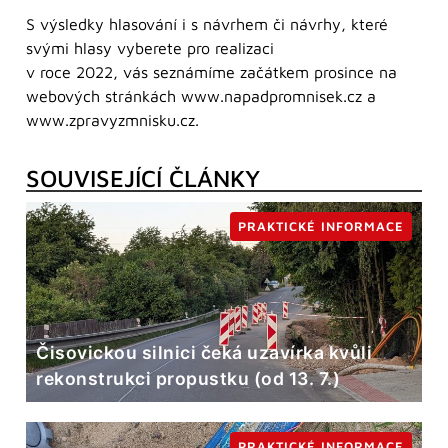
S výsledky hlasování i s návrhem či návrhy, které
svými hlasy vyberete pro realizaci
v roce 2022, vás seznámíme začátkem prosince na
webových stránkách www.napadpromnisek.cz a
www.zpravyzmnisku.cz.
SOUVISEJÍCÍ ČLÁNKY
PRAKTICKÉ INFORMACE
Čisovickou silnici čeká uzavírka kvůli
rekonstrukci propustku (od 13. 7.)
PRAKTICKÉ INFORMACE