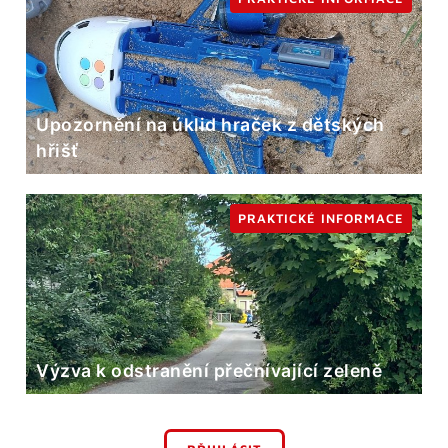
Upozornění na úklid hraček z dětských
hřišť
PRAKTICKÉ INFORMACE
Výzva k odstranění přečnívající zeleně