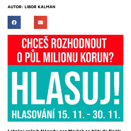
AUTOR:
LIBOR KÁLMÁN
Letošní ročník Nápadu pro Mníšek se blíží do finále.