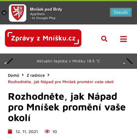
Mníšek pod Brdy
Otevřít
×
AppSisto
- In Google Play
Aktuální teplota v Mníšku 18.5 °C
Domů
Z radnice
Rozhodněte, jak Nápad pro Mníšek promění vaše okolí
Rozhodněte, jak Nápad
pro Mníšek promění vaše
okolí
12. 11. 2021
10