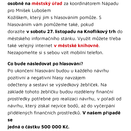
osobně na
městský úřad
za koordinátorem Nápadu
pro Mníšek Lubošem
Kožíškem, který jim s hlasováním pomůže. S
hlasováním vám pomůžeme také, pokud
dorazíte
v sobotu 27. listopadu na Knoflíkový trh
do
městského informačního stánku. Využít můžete třeba
také veřejný internet
v městské knihovně
.
Nezapomeňte si s sebou vzít mobilní telefon.
Co bude následovat po hlasování?
Po ukončení hlasování budou u každého návrhu
pozitivní a negativní hlasy navzájem
odečteny a sestaví se výsledkový žebříček. Na
základě tohoto žebříčku budou rozděleny finanční
prostředky potřebné pro realizaci návrhu, v pořadí od
návrhu, který získal nejvíce bodů, až do vyčerpání
přidělených finančních prostředků.
V našem případě
se
jedná o částku 500 000 Kč.