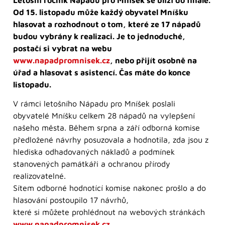
Od 15. listopadu může každý obyvatel Mníšku
hlasovat a rozhodnout o tom, které ze 17 nápadů
budou vybrány k realizaci. Je to jednoduché,
postačí si vybrat na webu
www.napadpromnisek.cz
, nebo přijít osobně na
úřad a hlasovat s asistencí. Čas máte do konce
listopadu.
V rámci letošního Nápadu pro Mníšek poslali
obyvatelé Mníšku celkem 28 nápadů na vylepšení
našeho města. Během srpna a září odborná komise
předložené návrhy posuzovala a hodnotila, zda jsou z
hlediska odhadovaných nákladů a podmínek
stanovených památkáři a ochranou přírody
realizovatelné.
Sítem odborné hodnotící komise nakonec prošlo a do
hlasování postoupilo 17 návrhů,
které si můžete prohlédnout na webových stránkách
www.napadpromnisek.cz
.