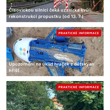
Čisovickou silnici čeká uzavírka kvůli
rekonstrukci propustku (od 13. 7.)
PRAKTICKÉ INFORMACE
Upozornění na úklid hraček z dětských
hřišť
PRAKTICKÉ INFORMACE