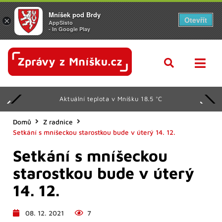
Mníšek pod Brdy
Otevřít
×
AppSisto
- In Google Play
Aktuální teplota v Mníšku 18.5 °C
Domů
Z radnice
Setkání s mníšeckou starostkou bude v úterý 14. 12.
Setkání s mníšeckou
starostkou bude v úterý
14. 12.
08. 12. 2021
7