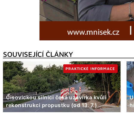
SOUVISEJÍCÍ ČLÁNKY
PRAKTICKÉ INFORMACE
Čisovickou silnici čeká uzavírka kvůli
U
rekonstrukci propustku (od 13. 7.)
h