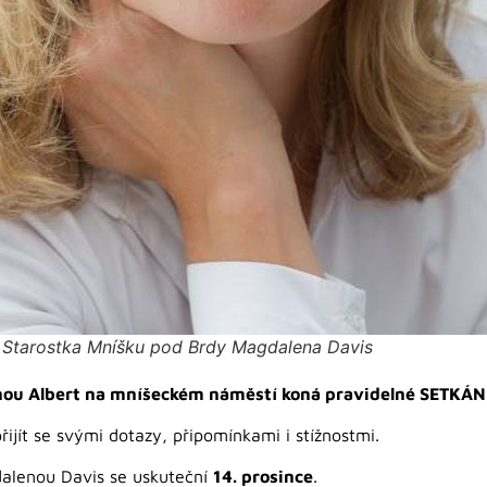
Starostka Mníšku pod Brdy Magdalena Davis
ejnou Albert na mníšeckém náměstí koná pravidelné SETKÁ
jít se svými dotazy, připomínkami i stížnostmi.
gdalenou Davis se uskuteční
14. prosince
.