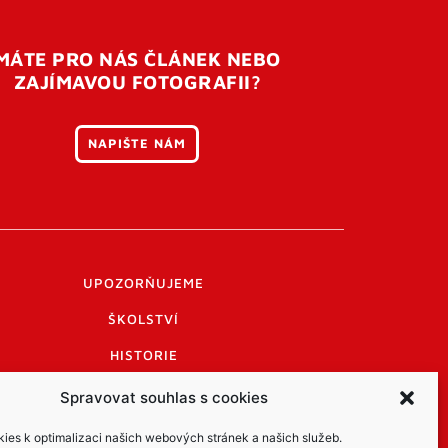
MÁTE PRO NÁS ČLÁNEK NEBO
ZAJÍMAVOU FOTOGRAFII?
NAPIŠTE NÁM
UPOZORŇUJEME
ŠKOLSTVÍ
HISTORIE
PRAKTICKÉ INFORMACE
Spravovat souhlas s cookies
LOGO A LOGO MANUÁL
es k optimalizaci našich webových stránek a našich služeb.