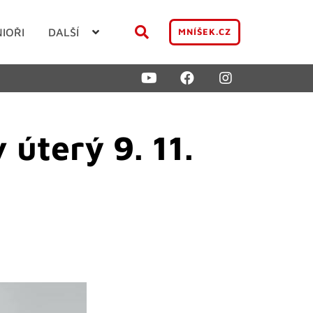
NIOŘI
DALŠÍ
MNÍŠEK.CZ
úterý 9. 11.