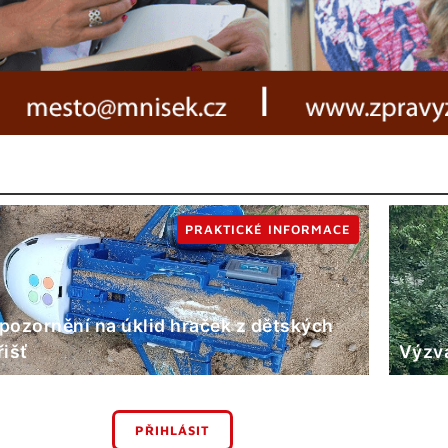
PRAKTICKÉ INFORMACE
pozornění na úklid hraček z dětských
řišť
Výzva
PŘIHLÁSIT