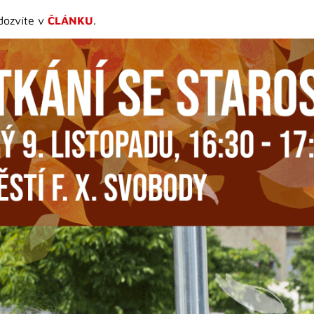
 dozvíte v
ČLÁNKU
.