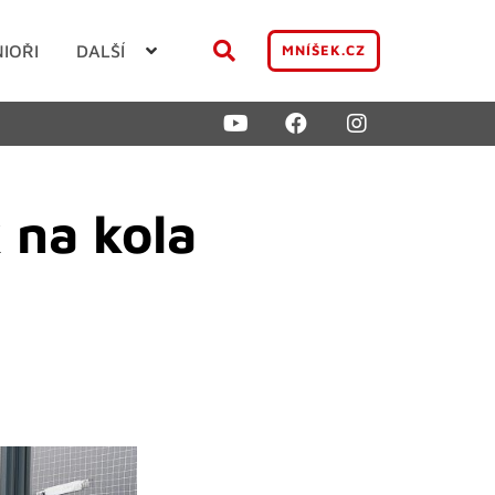
NIOŘI
DALŠÍ
MNÍŠEK.CZ
 na kola