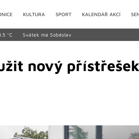
DNICE
KULTURA
SPORT
KALENDÁŘ AKCÍ
SE
8.5 °C
Svátek má Soběslav
žit nový přístřešek