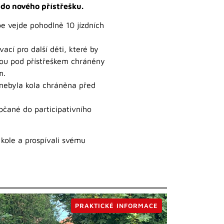
do nového přístřešku.
be vejde pohodlně 10 jízdních
ací pro další děti, které by
udou pod přístřeškem chráněny
m.
 nebyla kola chráněna před
občané do participativního
 kole a prospívali svému
PRAKTICKÉ INFORMACE