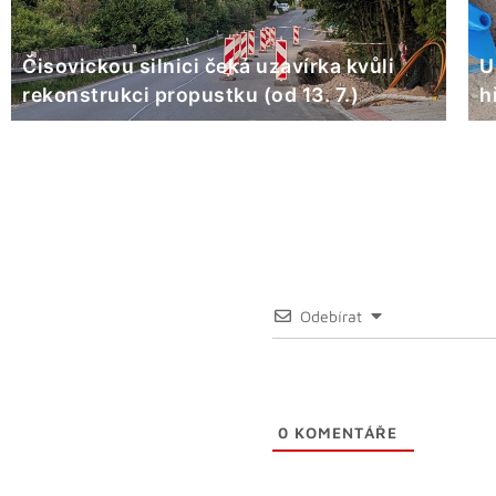
Čisovickou silnici čeká uzavírka kvůli
U
rekonstrukci propustku (od 13. 7.)
h
Odebírat
0
KOMENTÁŘE