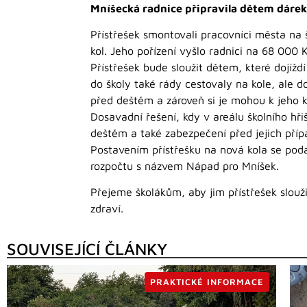
Mníšecká radnice připravila dětem dárek
Přístřešek smontovali pracovníci města na š
kol. Jeho pořízení vyšlo radnici na 68 000 K
Přístřešek bude sloužit dětem, které dojíždí
do školy také rády cestovaly na kole, ale d
před deštěm a zároveň si je mohou k jeho 
Dosavadní řešení, kdy v areálu školního hři
deštěm a také zabezpečení před jejich pří
Postavením přístřešku na nová kola se podař
rozpočtu s názvem Nápad pro Mníšek.
Přejeme školákům, aby jim přístřešek slouži
zdraví.
SOUVISEJÍCÍ ČLÁNKY
PRAKTICKÉ INFORMACE