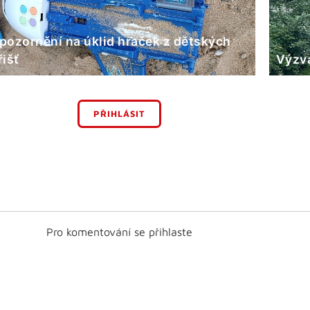
pozornění na úklid hraček z dětských
řišť
Výzva
PŘIHLÁSIT
Pro komentování se přihlaste