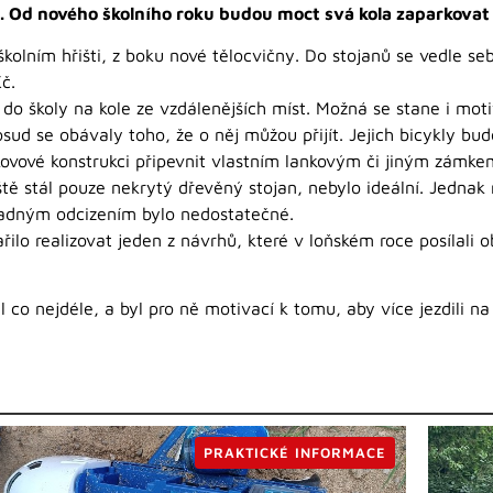
. Od nového školního roku budou moct svá kola zaparkovat 
kolním hřišti, z boku nové tělocvičny. Do stojanů se vedle se
č.
 do školy na kole ze vzdálenějších míst. Možná se stane i motiv
osud se obávaly toho, že o něj můžou přijít. Jejich bicykly b
kovové konstrukci připevnit vlastním lankovým či jiným zámke
ště stál pouze nekrytý dřevěný stojan, nebylo ideální. Jednak
padným odcizením bylo nedostatečné.
ilo realizovat jeden z návrhů, které v loňském roce posílali 
l co nejdéle, a byl pro ně motivací k tomu, aby více jezdili na
PRAKTICKÉ INFORMACE