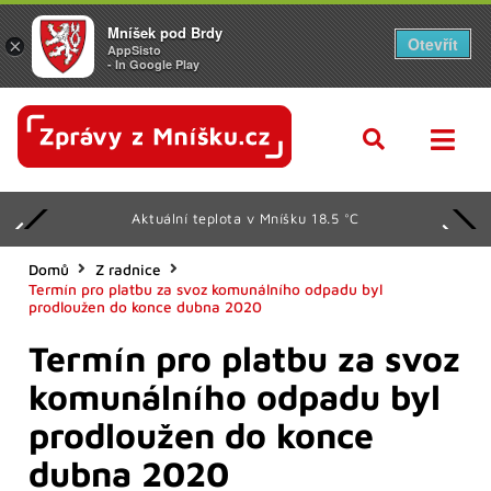
Mníšek pod Brdy
Otevřít
×
AppSisto
- In Google Play
Aktuální teplota v Mníšku 18.5 °C
Domů
Z radnice
Termín pro platbu za svoz komunálního odpadu byl
prodloužen do konce dubna 2020
Termín pro platbu za svoz
komunálního odpadu byl
prodloužen do konce
dubna 2020