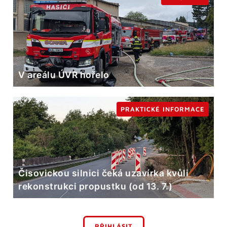
V areálu ÚVR hořelo
PRAKTICKÉ INFORMACE
Čisovickou silnici čeká uzavírka kvůli
rekonstrukci propustku (od 13. 7.)
PŘIHLÁSIT