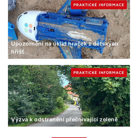
PRAKTICKÉ INFORMACE
Upozornění na úklid hraček z dětských
hřišť
PRAKTICKÉ INFORMACE
Výzva k odstranění přečnívající zeleně