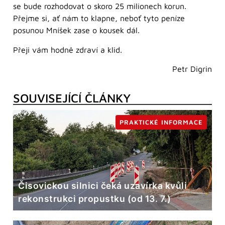
se bude rozhodovat o skoro 25 milionech korun.
Přejme si, ať nám to klapne, neboť tyto peníze
posunou Mníšek zase o kousek dál.
Přeji vám hodně zdraví a klid.
Petr Digrin
SOUVISEJÍCÍ ČLÁNKY
PRAKTICKÉ INFORMACE
Čisovickou silnici čeká uzavírka kvůli
rekonstrukci propustku (od 13. 7.)