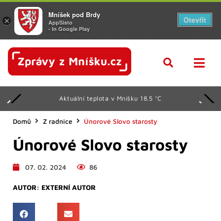
Mníšek pod Brdy
Otevřít
×
AppSisto
- In Google Play
Aktuální teplota v Mníšku 18.5 °C
Domů
Z radnice
Únorové Slovo starosty
Únorové Slovo starosty
07. 02. 2024
86
AUTOR:
EXTERNÍ AUTOR