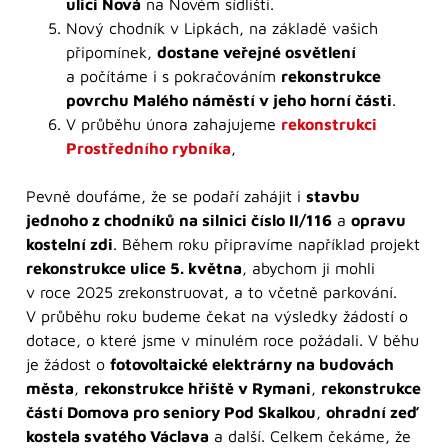
ulici Nová
na Novém sídlišti.
Nový chodník v Lipkách, na základě vašich
připomínek,
dostane veřejné osvětlení
a počítáme i s pokračováním
rekonstrukce
povrchu Malého náměstí v jeho horní části
.
V průběhu února zahajujeme
rekonstrukci
Prostředního rybníka
,
Pevně doufáme, že se podaří zahájit i
stavbu
jednoho z chodníků na silnici číslo II/116
a
opravu
kostelní zdi
. Během roku připravíme například projekt
rekonstrukce ulice 5. května
, abychom ji mohli
v roce 2025 zrekonstruovat, a to včetně parkování.
V průběhu roku budeme čekat na výsledky žádostí o
dotace, o které jsme v minulém roce požádali. V běhu
je žádost o
fotovoltaické elektrárny na budovách
města
,
rekonstrukce hřiště v Rymani
,
rekonstrukce
částí Domova pro seniory Pod Skalkou
,
ohradní zeď
kostela svatého Václava
a další. Celkem čekáme, že