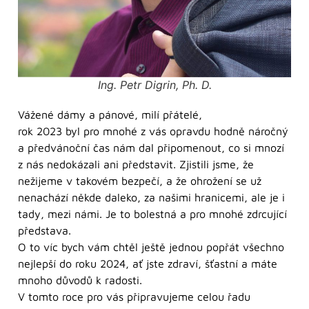
Ing. Petr Digrin, Ph. D.
Vážené dámy a pánové, milí přátelé,
rok 2023 byl pro mnohé z vás opravdu hodně náročný
a předvánoční čas nám dal připomenout, co si mnozí
z nás nedokázali ani představit. Zjistili jsme, že
nežijeme v takovém bezpečí, a že ohrožení se už
nenachází někde daleko, za našimi hranicemi, ale je i
tady, mezi námi. Je to bolestná a pro mnohé zdrcující
představa.
O to víc bych vám chtěl ještě jednou popřát všechno
nejlepší do roku 2024, ať jste zdraví, šťastní a máte
mnoho důvodů k radosti.
V tomto roce pro vás připravujeme celou řadu