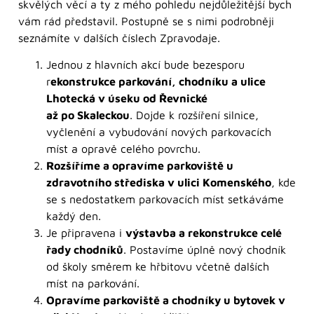
skvělých věcí a ty z mého pohledu nejdůležitější bych
vám rád představil. Postupně se s nimi podrobněji
seznámíte v dalších číslech Zpravodaje.
Jednou z hlavních akcí bude bezesporu
r
ekonstrukce parkování, chodníku a ulice
Lhotecká v úseku od Řevnické
až po Skaleckou
. Dojde k rozšíření silnice,
vyčlenění a vybudování nových parkovacích
míst a opravě celého povrchu.
Rozšíříme a opravíme parkoviště u
zdravotního střediska v ulici Komenského
, kde
se s nedostatkem parkovacích míst setkáváme
každý den.
Je připravena i
výstavba a rekonstrukce celé
řady chodníků
. Postavíme úplně nový chodník
od školy směrem ke hřbitovu včetně dalších
míst na parkování.
Opravíme parkoviště a chodníky u bytovek v