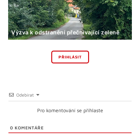
Výzva k odstranění přečnívající zeleně
PŘIHLÁSIT
Odebírat
Pro komentování se přihlaste
0
KOMENTÁŘE