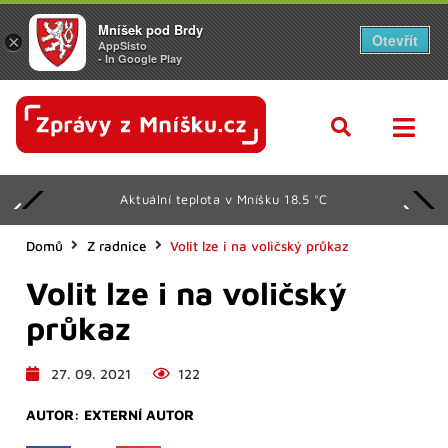
Mníšek pod Brdy
Otevřít
×
AppSisto
- In Google Play
Aktuální teplota v Mníšku 18.5 °C
Domů
Z radnice
Volit lze i na voličský průkaz
Volit lze i na voličský
průkaz
27. 09. 2021
122
AUTOR:
EXTERNÍ AUTOR