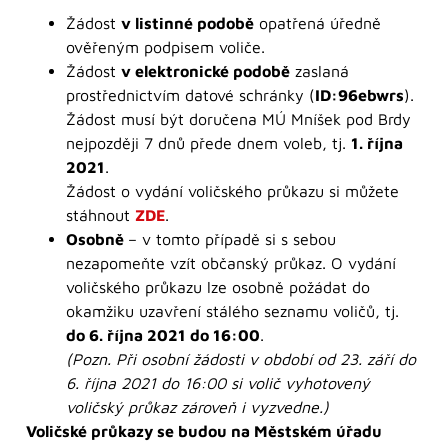
Žádost
v listinné podobě
opatřená úředně
ověřeným podpisem voliče.
Žádost
v elektronické podobě
zaslaná
prostřednictvím datové schránky (
ID:96ebwrs
).
Žádost musí být doručena MÚ Mníšek pod Brdy
nejpozději 7 dnů přede dnem voleb, tj.
1. října
2021
.
Žádost o vydání voličského průkazu si můžete
stáhnout
ZDE
.
Osobně
– v tomto případě si s sebou
nezapomeňte vzít občanský průkaz. O vydání
voličského průkazu lze osobně požádat do
okamžiku uzavření stálého seznamu voličů, tj.
do 6. října 2021 do 16:00
.
(Pozn. Při osobní žádosti v období od 23. září do
6. října 2021 do 16:00 si volič vyhotovený
voličský průkaz zároveň i vyzvedne.)
Voličské průkazy se budou na Městském úřadu