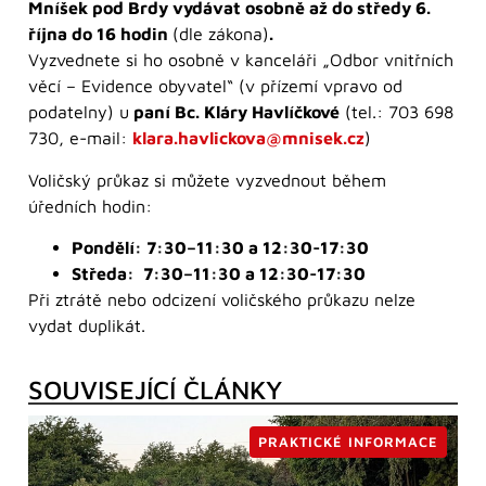
Mníšek pod Brdy vydávat osobně až do středy 6.
října do 16 hodin
(dle zákona)
.
Vyzvednete si ho osobně v kanceláři „Odbor vnitřních
věcí – Evidence obyvatel“ (v přízemí vpravo od
podatelny) u
paní Bc. Kláry Havlíčkové
(tel.: 703 698
730, e-mail:
klara.havlickova@mnisek.cz
)
Voličský průkaz si můžete vyzvednout během
úředních hodin:
Pondělí: 7:30–11:30 a 12:30-17:30
Středa: 7:30–11:30 a 12:30-17:30
Při ztrátě nebo odcizení voličského průkazu nelze
vydat duplikát.
SOUVISEJÍCÍ ČLÁNKY
PRAKTICKÉ INFORMACE