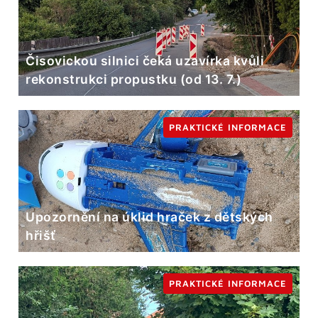
Čisovickou silnici čeká uzavírka kvůli
rekonstrukci propustku (od 13. 7.)
PRAKTICKÉ INFORMACE
Upozornění na úklid hraček z dětských
hřišť
PRAKTICKÉ INFORMACE