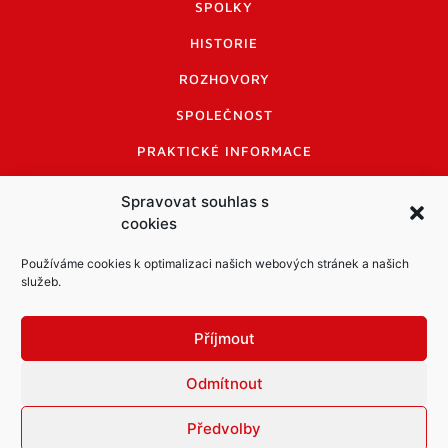
SPOLKY
HISTORIE
ROZHOVORY
SPOLEČNOST
PRAKTICKÉ INFORMACE
CENÍK INZERCE
Spravovat souhlas s
cookies
INFORMACE A KODEX DISKUTUJÍCÍCH
LOGO A LOGO MANUÁL
Používáme cookies k optimalizaci našich webových stránek a našich
služeb.
Příjmout
Odmítnout
Informace o zpracování osobních údajů
PDF archiv Zpravodajů
Cookies
Předvolby
© Město Mníšek pod Brdy