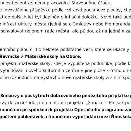
innosti ocení zejména pracovnice Stavebnímu úřadu.
 investičního příspěvku podle velikosti podlahové plochy, či
t do dalších let byl doplněn o inflační doložku. Nově také bu
 do infrastruktury města (jedná se o Smlouvy nebo Memoranda
, schvalovat nejenom rada města, ale půjdou až na jednání zas
zemního plánu č. 1 o některé podstatné věci, které se ukázal
 Řevnické
a
Mateřské školy na Oboře.
 projektu mateřské školy, kde je vypuštěna podmínka, podle k
vybudování nového kulturního centra v jiné ploše k tomu urč
mního rozhodnutí na výstavbu nové mateřské školy a s ním spo
í
Smlouvy o poskytnutí dobrovolného peněžitého příplatku pr
vy dotační žádosti na realizaci projektu „Sanace – Mníšek po
 finančním příspěvkem k projektu Operačního programu z
počtení pohledávek a finančním vypořádání mezi Římskoka