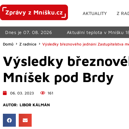
AKTUALITY
Z RA
Dnes je 07. 08. 2026
Aktuální teplota v Mníšku 1
Domů
Z radnice
Výsledky březnového jednání Zastupitelstva m
Výsledky březnové
Mníšek pod Brdy
06. 03. 2023
161
AUTOR:
LIBOR KÁLMÁN