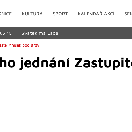
DNICE
KULTURA
SPORT
KALENDÁŘ AKCÍ
SE
8.5 °C
Svátek má Lada
ěsta Mníšek pod Brdy
ho jednání Zastupit