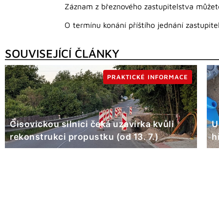
Záznam z březnového zastupitelstva můžet
O termínu konání příštího jednání zastupi
SOUVISEJÍCÍ ČLÁNKY
PRAKTICKÉ INFORMACE
Čisovickou silnici čeká uzavírka kvůli
U
rekonstrukci propustku (od 13. 7.)
h