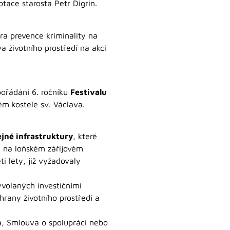
dotace starosta Petr Digrin.
ra prevence kriminality na
 životního prostředí na akci
pořádání 6. ročníku
Festivalu
ém kostele sv. Václava.
ejné infrastruktury
, které
u na loňském zářijovém
i lety, již vyžadovaly
yvolaných investičními
hrany životního prostředí a
a, Smlouva o spolupráci nebo