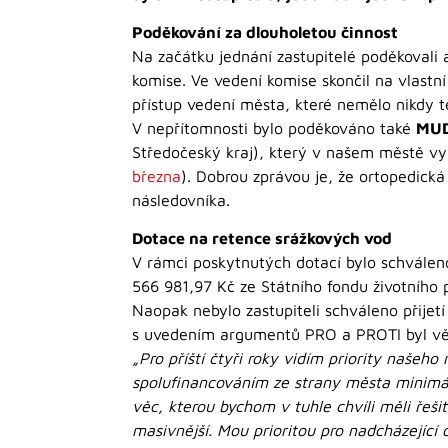
Poděkování za dlouholetou činnost
Na začátku jednání zastupitelé poděkovali a
komise. Ve vedení komise skončil na vlastn
přístup vedení města, které nemělo nikdy 
V nepřítomnosti bylo poděkováno také
MUD
Středočeský kraj), který v našem městě vyk
března
). Dobrou zprávou je, že ortopedick
následovníka.
Dotace na retence srážkových vod
V rámci poskytnutých dotací bylo schválen
566 981,97 Kč ze Státního fondu životního 
Naopak nebylo zastupiteli schváleno přijet
s uvedením argumentů PRO a PROTI byl věn
„Pro příští čtyři roky vidím priority našeh
spolufinancováním ze strany města minimál
věc, kterou bychom v tuhle chvíli měli řeši
masivnější. Mou prioritou pro nadcházející