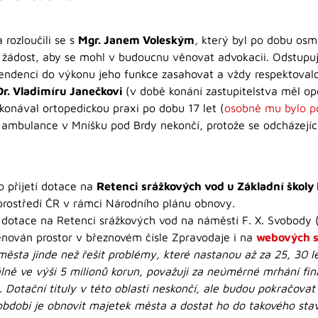
 rozloučili se s
Mgr. Janem Voleským
, který byl po dobu osm
í žádost, aby se mohl v budoucnu věnovat advokacii. Odstupu
tendenci do výkonu jeho funkce zasahovat a vždy respektovalo
r. Vladimíru Janečkovi
(v době konání zastupitelstva měl o
onával ortopedickou praxi po dobu 17 let (
osobně mu bylo p
á ambulance v Mníšku pod Brdy nekončí, protože se odcházejíc
o přijetí dotace na
Retenci srážkových vod u Základní škol
prostředí ČR v rámci Národního plánu obnovy.
í dotace na Retenci srážkových vod na náměstí F. X. Svobody 
ován prostor v březnovém čísle Zpravodaje i na
webových 
o města jinde než řešit problémy, které nastanou až za 25, 30 l
ně ve výši 5 milionů korun, považuji za neúměrné mrhání fin
t. Dotační tituly v této oblasti neskončí, ale budou pokračov
 období je obnovit majetek města a dostat ho do takového stav