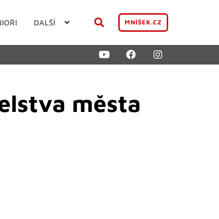
NIOŘI
DALŠÍ
MNÍŠEK.CZ
elstva města