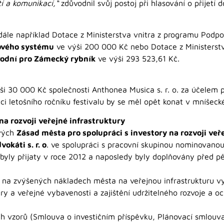
tí a komunikací,“
zdůvodnil svůj postoj při hlasování o přijetí 
ále například Dotace z Ministerstva vnitra z programu Podpo
ového systému
ve výši 200 000 Kč nebo Dotace z Ministerstva
odní pro Zámecký rybník
ve výši 293 523,61 Kč.
ýši 30 000 Kč společnosti Anthonea Musica s. r. o. za účelem 
ci letošního ročníku festivalu by se měl opět konat v mníšeck
na rozvoji veřejné infrastruktury
ových
Zásad města pro spolupráci s investory na rozvoji veř
okáti s. r. o
. ve spolupráci s pracovní skupinou nominovano
byly přijaty v roce 2012 a naposledy byly doplňovány před pět
a na zvýšených nákladech města na veřejnou infrastrukturu v
ury a veřejné vybavenosti a zajištění udržitelného rozvoje a oc
ích vzorů (Smlouva o investičním příspěvku, Plánovací smlouv