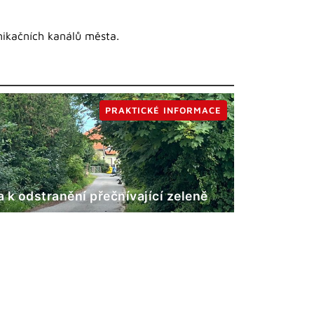
nikačních kanálů města.
PRAKTICKÉ INFORMACE
 k odstranění přečnívající zeleně