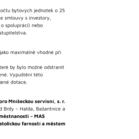
 počtu bytových jednotek o 25
de smlouvy s investory,
 o spolupráci) nebo
tupitelstva.
y jako maximálně vhodné při
teré by bylo možné odstranit
ené. Vypuštění této
jené dotace.
o Mníšeckou servisní, s. r.
d Brdy – Halda, Bažantnice a
aměstnanosti – MAS
tolickou farností a městem