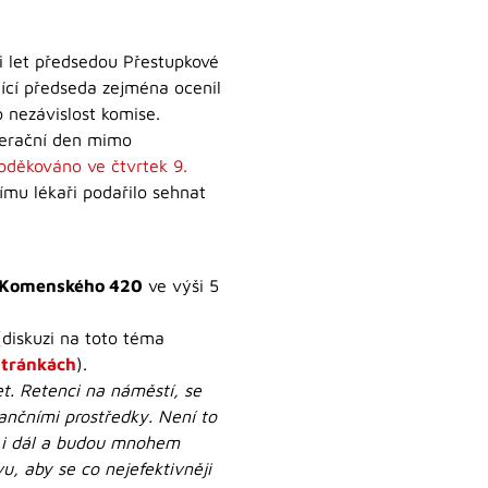
i let předsedou Přestupkové
jící předseda zejména ocenil
 nezávislost komise.
perační den mimo
oděkováno ve čtvrtek 9.
ímu lékaři podařilo sehnat
y Komenského 420
ve výši 5
(diskuzi na toto téma
stránkách
).
et. Retenci na náměstí, se
ančními prostředky. Není to
at i dál a budou mnohem
u, aby se co nejefektivněji