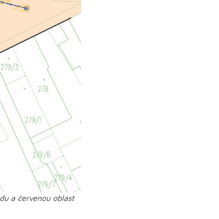
odu a červenou oblast