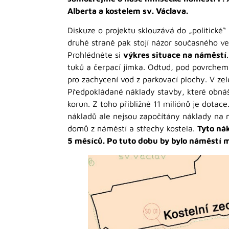
Alberta a kostelem sv. Václava.
Diskuze o projektu sklouzává do „politické“
druhé straně pak stojí názor současného ve
Prohlédněte si
výkres situace na náměstí
tuků a čerpací jímka. Odtud, pod povrchem
pro zachycení vod z parkovací plochy. V z
Předpokládané náklady stavby, které obnáš
korun. Z toho přibližně 11 miliónů je dotace
nákladů ale nejsou započítány náklady na n
domů z náměstí a střechy kostela.
Tyto ná
5 měsíců. Po tuto dobu by bylo náměstí 