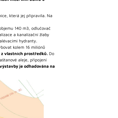
ce, která jej připravila. Na
o objemu 140 m3, odlučovač
izace a kanalizační žlaby
alévacími hydranty.
ybovat kolem 16 miliónů
z vlastních prostředků.
Do
štanové aleje, připojení
 výstavby je odhadována na