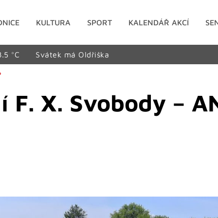
DNICE
KULTURA
SPORT
KALENDÁŘ AKCÍ
SE
8.5 °C
Svátek má Oldřiška
?
 F. X. Svobody – A