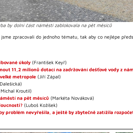
ba by dolní část náměstí zablokovala na pět měsíců
 jsme zpracovali do jednoho tématu, tak aby co nejlépe předst
libované úkoly
(František Keyř)
out 11,2 milionů dotací na zadržování dešťové vody z nám
velké metropole
(Jiří Zápal)
Dalešická)
Michal Kroutil)
náměstí na pět měsíců
(Markéta Nováková)
doucnosti?
(Luboš Kožíšek)
by problém nevyřešila, a ještě by zbytečně zatížila rozpoč