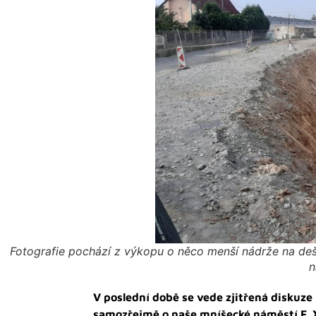
Fotografie pochází z výkopu o něco menší nádrže na deš
n
V poslední době se vede zjitřená diskuze
samozřejmě o naše mníšecké náměstí F. X