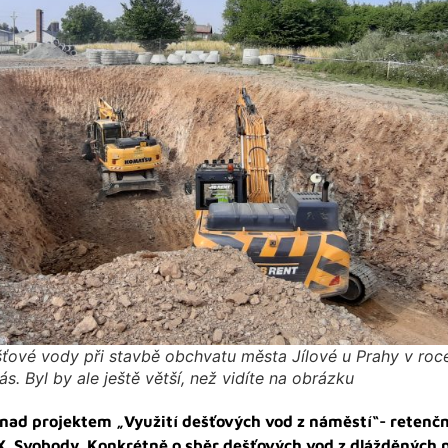
ťové vody při stavbě obchvatu města Jílové u Prahy v ro
ás. Byl by ale ještě větší, než vidíte na obrázku
 nad projektem „Využití dešťových vod z náměstí“- retenčn
. Svobody. Konkrétně o sběr dešťových vod z dlážděných p