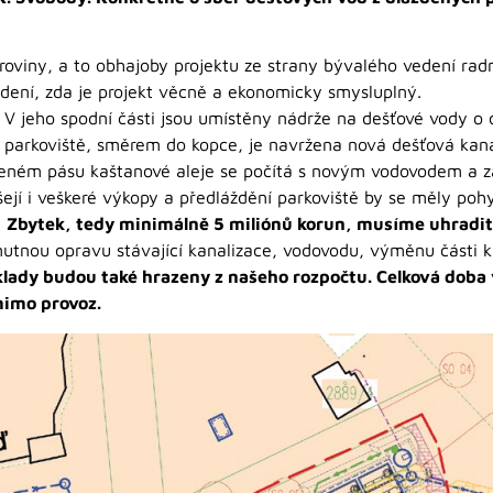
 roviny, a to obhajoby projektu ze strany bývalého vedení radni
dení, zda je projekt věcně a ekonomicky smysluplný.
. V jeho spodní části jsou umístěny nádrže na dešťové vody 
 parkoviště, směrem do kopce, je navržena nová dešťová kanal
eleném pásu kaštanové aleje se počítá s novým vodovodem a z
ejí i veškeré výkopy a předláždění parkoviště by se měly poh
.
Zbytek, tedy minimálně 5 miliónů korun, musíme uhradit 
utnou opravu stávající kanalizace, vodovodu, výměnu části ka
klady budou také hrazeny z našeho rozpočtu. Celková doba
mimo provoz.