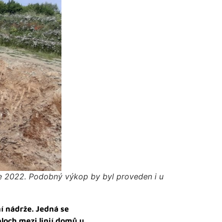
ce 2022. Podobný výkop by byl proveden i u
í nádrže. Jedná se
loch mezi linií domů u