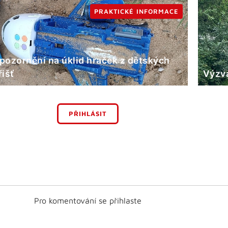
PRAKTICKÉ INFORMACE
pozornění na úklid hraček z dětských
řišť
Výzva
PŘIHLÁSIT
Pro komentování se přihlaste