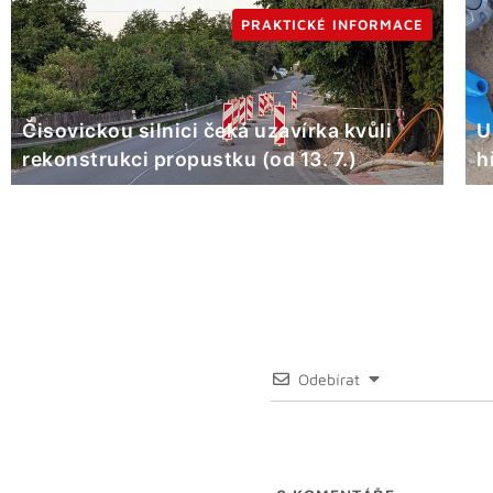
PRAKTICKÉ INFORMACE
Čisovickou silnici čeká uzavírka kvůli
U
rekonstrukci propustku (od 13. 7.)
h
Odebírat