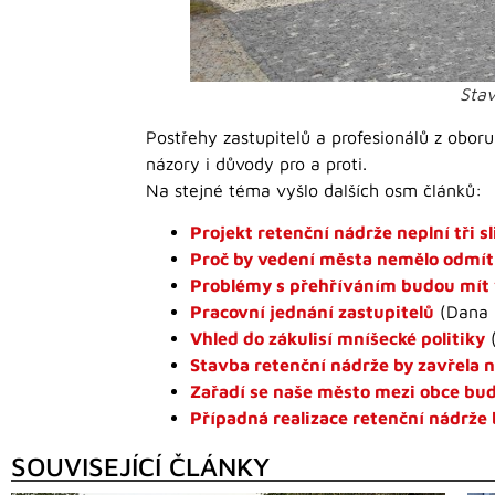
Stav
Postřehy zastupitelů a profesionálů z oboru
názory i důvody pro a proti.
Na stejné téma vyšlo dalších osm článků:
Projekt retenční nádrže neplní tři s
Proč by vedení města nemělo odmítn
Problémy s přehříváním budou mít 
Pracovní jednání zastupitelů
(Dana 
Vhled do zákulisí mníšecké politiky
(
Stavba retenční nádrže by zavřela 
Zařadí se naše město mezi obce bu
Případná realizace retenční nádrže 
SOUVISEJÍCÍ ČLÁNKY