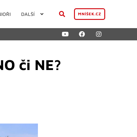
NIOŘI
DALŠÍ
MNÍŠEK.CZ
NO či NE?