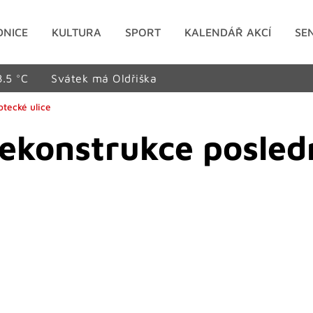
DNICE
KULTURA
SPORT
KALENDÁŘ AKCÍ
SE
8.5 °C
Svátek má Oldřiška
otecké ulice
rekonstrukce posledn