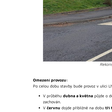
Rekons
Omezení provozu:
Po celou dobu stavby bude provoz v ulici 
V průběhu
dubna a května
půjde o d
zachován.
V
červnu
dojde přibližně na dobu
tří