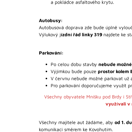
a pokládce asfaltového krytu.
Autobusy:
Autobusová doprava zde bude úplně vylou
Výlukový j
ízdní řád linky 319
najdete ke s
Parkování:
Po celou dobu stavby
nebude možné v
Výjimkou bude pouze
prostor kolem 
V červnu nebude možné parkovat už a
Pro parkování doporučujeme využít p
Všechny obyvatele Mníšku pod Brdy i Stř
využívali v
Všechny majitele aut žádáme, aby
od 1. d
komunikaci směrem ke Kovohutím.