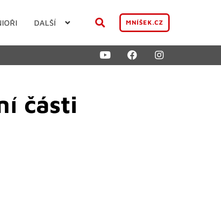
NIOŘI
DALŠÍ
MNÍŠEK.CZ
í části