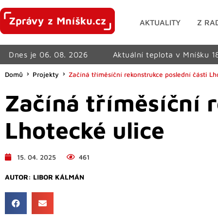
AKTUALITY
Z RA
Dnes je 06. 08. 2026
Aktuální teplota v Mníšku 1
Domů
Projekty
Začíná tříměsíční rekonstrukce poslední části Lh
Začíná tříměsíční 
Lhotecké ulice
15. 04. 2025
461
AUTOR:
LIBOR KÁLMÁN