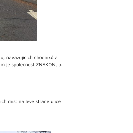
vu, navazujících chodníků a
lem je společnost ZNAKON, a.
ch míst na levé straně ulice