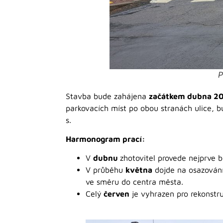
P
Stavba bude zahájena
začátkem dubna 2
parkovacích míst po obou stranách ulice, 
s.
Harmonogram prací:
V
dubnu
zhotovitel provede nejprve b
V průběhu
května
dojde na osazování
ve směru do centra města.
Celý
červen
je vyhrazen pro rekonstru