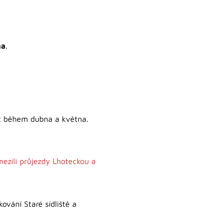
na
.
t během dubna a května.
ezili průjezdy Lhoteckou a
ování Staré sídliště a