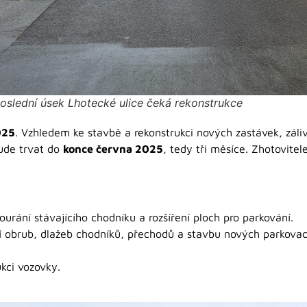
oslední úsek Lhotecké ulice čeká rekonstrukce
025
. Vzhledem ke stavbě a rekonstrukci nových zastávek, záli
bude trvat do
konce června 2025
, tedy tři měsíce. Zhotovite
ourání stávajícího chodníku a rozšíření ploch pro parkování.
 obrub, dlažeb chodníků, přechodů a stavbu nových parkovací
kci vozovky.