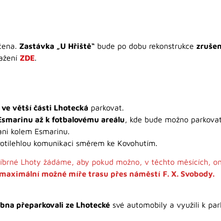
čena.
Zastávka „U Hřiště“
bude po dobu rekonstrukce
zruše
tažení
ZDE
.
e větší části Lhotecká
parkovat.
Esmarinu až k fotbalovému areálu
, kde bude možno parkova
ni kolem Esmarinu.
rotilehlou komunikaci směrem ke Kovohutím.
íbrné Lhoty žádáme, aby pokud možno, v těchto měsících, om
 maximální možné míře trasu přes náměstí
F. X. Svobody.
ubna přeparkovali ze Lhotecké
své automobily a využili k park