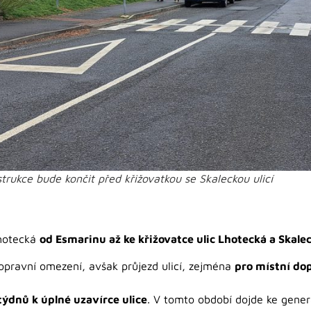
trukce bude končit před křižovatkou se Skaleckou ulicí
Lhotecká
od Esmarinu až ke křižovatce ulic Lhotecká a Skale
opravní omezení, avšak průjezd ulicí, zejména
pro místní do
 týdnů k úplné uzavírce ulice
. V tomto období dojde ke gener