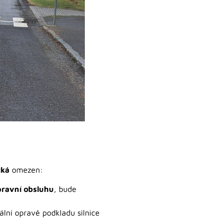
cká
omezen:
pravní obsluhu
, bude
ální opravě podkladu silnice