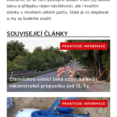
slávu a přibydou nejen návštěvníci, ale i kvalitní
stánky v mnohem větším počtu. Stále je co zlepšovat
a my se budeme snažit.
SOUVISEJÍCÍ ČLÁNKY
PRAKTICKÉ INFORMACE
Čisovickou silnici čeká uzavírka kvůli
rekonstrukci propustku (od 13. 7.)
PRAKTICKÉ INFORMACE