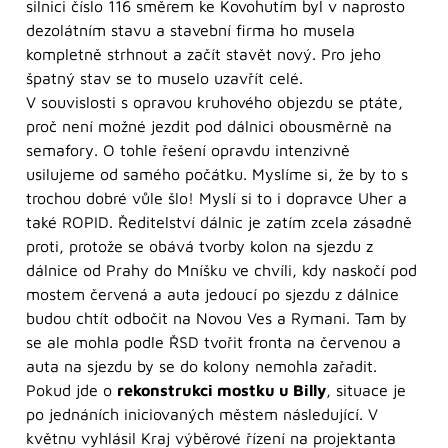
silnici číslo 116 směrem ke Kovohutím byl v naprosto
dezolátním stavu a stavební firma ho musela
kompletně strhnout a začít stavět nový. Pro jeho
špatný stav se to muselo uzavřít celé.
V souvislosti s opravou kruhového objezdu se ptáte,
proč není možné jezdit pod dálnici obousměrně na
semafory. O tohle řešení opravdu intenzivně
usilujeme od samého počátku. Myslíme si, že by to s
trochou dobré vůle šlo! Myslí si to i dopravce Uher a
také ROPID. Ředitelství dálnic je zatím zcela zásadně
proti, protože se obává tvorby kolon na sjezdu z
dálnice od Prahy do Mníšku ve chvíli, kdy naskočí pod
mostem červená a auta jedoucí po sjezdu z dálnice
budou chtít odbočit na Novou Ves a Rymani. Tam by
se ale mohla podle ŘSD tvořit fronta na červenou a
auta na sjezdu by se do kolony nemohla zařadit.
Pokud jde o
rekonstrukci mostku u Billy
, situace je
po jednáních iniciovaných městem následující. V
květnu vyhlásil Kraj výběrové řízení na projektanta