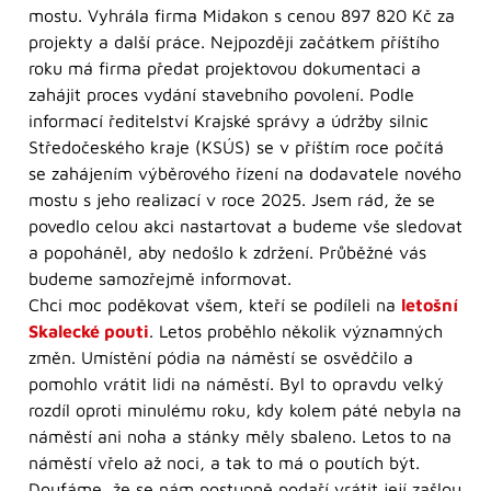
mostu. Vyhrála firma Midakon s cenou 897 820 Kč za
projekty a další práce. Nejpozději začátkem příštího
roku má firma předat projektovou dokumentaci a
zahájit proces vydání stavebního povolení. Podle
informací ředitelství Krajské správy a údržby silnic
Středočeského kraje (KSÚS) se v příštím roce počítá
se zahájením výběrového řízení na dodavatele nového
mostu s jeho realizací v roce 2025. Jsem rád, že se
povedlo celou akci nastartovat a budeme vše sledovat
a popoháněl, aby nedošlo k zdržení. Průběžné vás
budeme samozřejmě informovat.
Chci moc poděkovat všem, kteří se podíleli na
letošní
Skalecké pouti
. Letos proběhlo několik významných
změn. Umístění pódia na náměstí se osvědčilo a
pomohlo vrátit lidi na náměstí. Byl to opravdu velký
rozdíl oproti minulému roku, kdy kolem páté nebyla na
náměstí ani noha a stánky měly sbaleno. Letos to na
náměstí vřelo až noci, a tak to má o poutích být.
Doufáme, že se nám postupně podaří vrátit její zašlou