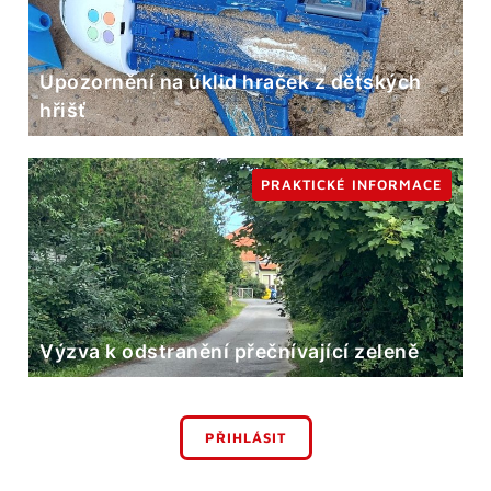
Upozornění na úklid hraček z dětských
hřišť
PRAKTICKÉ INFORMACE
Výzva k odstranění přečnívající zeleně
PŘIHLÁSIT