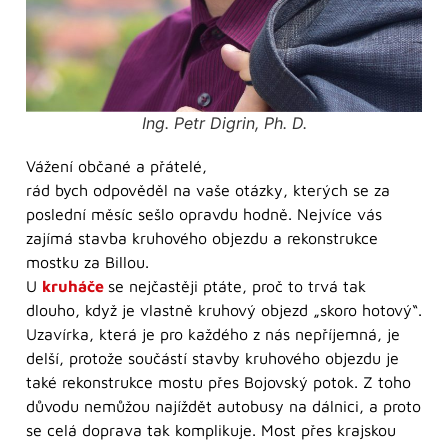
Ing. Petr Digrin, Ph. D.
Vážení občané a přátelé,
rád bych odpověděl na vaše otázky, kterých se za
poslední měsíc sešlo opravdu hodně. Nejvíce vás
zajímá stavba kruhového objezdu a rekonstrukce
mostku za Billou.
U
kruháče
se nejčastěji ptáte, proč to trvá tak
dlouho, když je vlastně kruhový objezd „skoro hotový“.
Uzavírka, která je pro každého z nás nepříjemná, je
delší, protože součástí stavby kruhového objezdu je
také rekonstrukce mostu přes Bojovský potok. Z toho
důvodu nemůžou najíždět autobusy na dálnici, a proto
se celá doprava tak komplikuje. Most přes krajskou