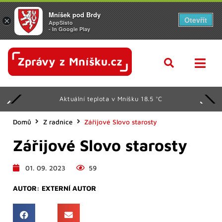
Mníšek pod Brdy
Otevřít
×
AppSisto
- In Google Play
Aktuální teplota v Mníšku 18.5 °C
Domů
Z radnice
Zářijové Slovo starosty
Zářijové Slovo starosty
01. 09. 2023
59
AUTOR:
EXTERNÍ AUTOR