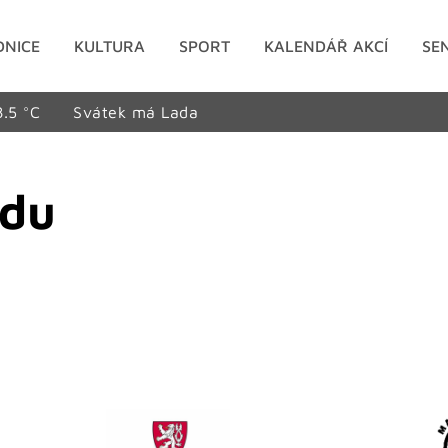
DNICE
KULTURA
SPORT
KALENDÁŘ AKCÍ
SE
8.5 °C
Svátek má Lada
edu