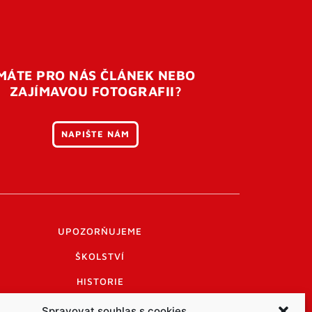
MÁTE PRO NÁS ČLÁNEK NEBO
ZAJÍMAVOU FOTOGRAFII?
NAPIŠTE NÁM
UPOZORŇUJEME
ŠKOLSTVÍ
HISTORIE
PRAKTICKÉ INFORMACE
Spravovat souhlas s cookies