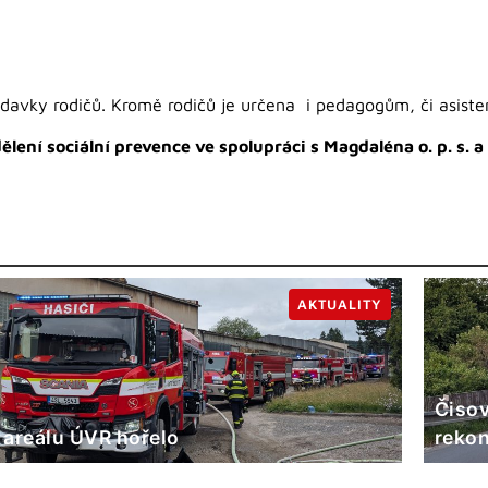
adavky rodičů. Kromě rodičů je určena i pedagogům, či asis
lení sociální prevence ve spolupráci s Magdaléna o. p. s.
AKTUALITY
Čisov
 areálu ÚVR hořelo
rekon