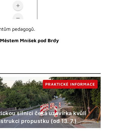
tentům pedagogů.
 a Městem Mníšek pod Brdy
PRAKTICKÉ INFORMACE
ickou silnici čeká uzavírka kvůli
strukci propustku (od 13. 7.)