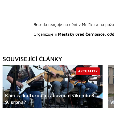
Beseda reaguje na dění v Mníšku a na pož
Organizuje ji
Městský úřad Černošice, oddě
SOUVISEJÍCÍ ČLÁNKY
AKTUALITY
Kam za kulturou a zábavou o víkendu 8. a
9. srpna?
V