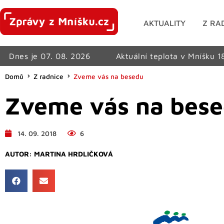
AKTUALITY
Z RA
Dnes je 07. 08. 2026
Aktuální teplota v Mníšku 1
Domů
Z radnice
Zveme vás na besedu
Zveme vás na bes
14. 09. 2018
6
AUTOR:
MARTINA HRDLIČKOVÁ