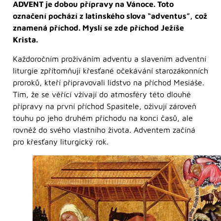
ADVENT je dobou přípravy na Vánoce. Toto
označení pochází z latinského slova “adventus”, což
znamená příchod. Myslí se zde příchod Ježíše
Krista.
Každoročním prožíváním adventu a slavením adventní
liturgie zpřítomňují křesťané očekávání starozákonních
proroků, kteří připravovali lidstvo na příchod Mesiáše.
Tím, že se věřící vžívají do atmosféry této dlouhé
přípravy na první příchod Spasitele, oživují zároveň
touhu po jeho druhém příchodu na konci časů, ale
rovněž do svého vlastního života. Adventem začíná
pro křesťany liturgický rok.