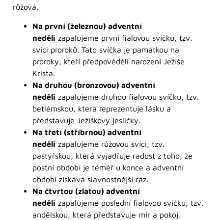
růžová.
Na první (železnou) adventní
neděli
zapalujeme první fialovou svíčku, tzv.
svíci proroků. Tato svíčka je památkou na
proroky, kteří předpověděli narození Ježíše
Krista.
Na druhou (bronzovou) adventní
neděli
zapalujeme druhou fialovou svíčku, tzv.
betlémskou, která reprezentuje lásku a
představuje Ježíškovy jesličky.
Na třetí (stříbrnou) adventní
neděli
zapalujeme růžovou svíci, tzv.
pastýřskou, která vyjadřuje radost z toho, že
postní období je téměř u konce a adventní
období získává slavnostnější ráz.
Na čtvrtou (zlatou) adventní
neděli
zapalujeme poslední fialovou svíčku, tzv.
andělskou, která představuje mír a pokoj.