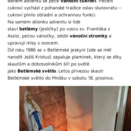
Během adventu se peče
vánoční cukroví
. Pečení
cukroví vychází z pohanské tradice oslav slunovratu –
cukroví plnilo obřadní a ochrannou funkci.
Na samém sklonku adventu si lidé
staví
betlémy
(jesličky) po vzoru sv. Františka z
Assisi, pečou vánočky, zdobí
vánoční stromky
a
upravují mísy s ovocem.
Od roku 1986 se v Betlémské jeskyni (zde se měl
narodit Ježíš Kristus) zapaluje plamínek, který se díky
skautům a dobrovolníkům šíří po světě
jako
Betlémské světlo
. Letos přivezou skauti
Betlémské světlo do Mníšku v sobotu 18. prosince.