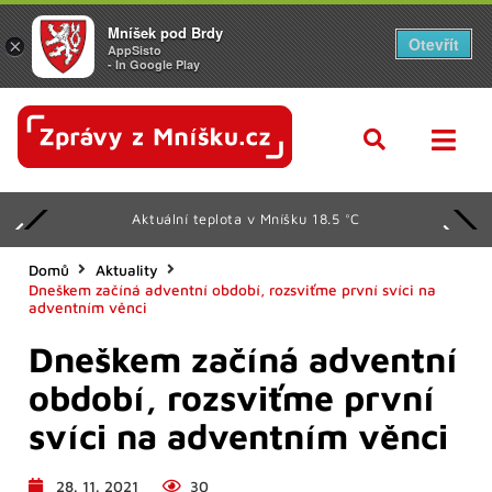
Mníšek pod Brdy
Otevřít
×
AppSisto
- In Google Play
Aktuální teplota v Mníšku 18.5 °C
Domů
Aktuality
Dneškem začíná adventní období, rozsviťme první svíci na
adventním věnci
Dneškem začíná adventní
období, rozsviťme první
svíci na adventním věnci
28. 11. 2021
30