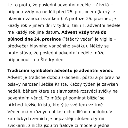
Je to proto, že poslední adventní neděle – čtvrtá –
připadá vždy na neděli před 25. prosincem (který je
hlavním vánoční svátkem). A protože 25. prosinec je
každý rok v jiném dni v týdnu, tak i 1. adventní neděle
má každý rok jiné datum.
Advent vždy trvá do
půlnoci dne 24. prosince
(“štědrý večer” je vigilie –
předvečer hlavního vánočního svátku). Někdy se
proto stává, že poslední adventní neděle může
připadnout i na Štědrý den.
Tradičním symbolem adventu je adventní věnec
Advent je tradičně dobou zklidnění, půstu a příprav na
oslavy narození Ježíše Krista. Každý týden je završen
nedělí, během které se slavnostně rozsvěcí svíčky na
adventním věnci. To může připomínat blížící se
příchod Ježíše Krista, který je světlem ve tmě.
Věnec má v různých oblastech odlišnou podobu. V
katolických zemích je nejčastěji zdoben čtyřmi
svíčkami, z nichž jsou tři fialové či modré a jedna