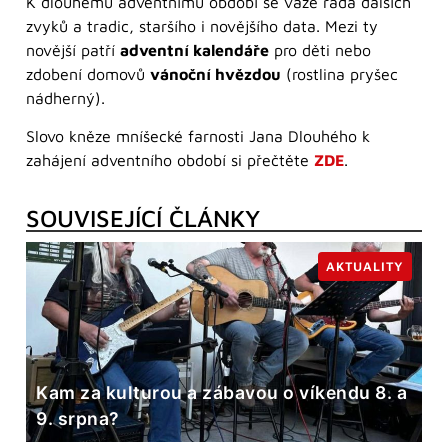
K dlouhému adventnímu období se váže řada dalších
zvyků a tradic, staršího i novějšího data. Mezi ty
novější patří
adventní kalendáře
pro děti nebo
zdobení domovů
vánoční hvězdou
(rostlina pryšec
nádherný).
Slovo kněze mníšecké farnosti Jana Dlouhého k
zahájení adventního období si přečtěte
ZDE
.
SOUVISEJÍCÍ ČLÁNKY
AKTUALITY
Kam za kulturou a zábavou o víkendu 8. a
9. srpna?