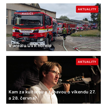
AKTUALITY
V areálu ÚVR hořelo
AKTUALITY
Kam za kulturou a zábavou o víkendu 27.
a 28. června?