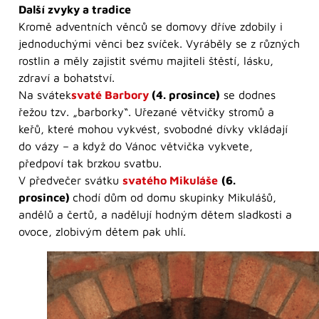
Další zvyky a tradice
Kromě adventních věnců se domovy dříve zdobily i
jednoduchými věnci bez svíček. Vyráběly se z různých
rostlin a měly zajistit svému majiteli štěstí, lásku,
zdraví a bohatství.
Na svátek
svaté Barbory
(4. prosince)
se dodnes
řežou tzv. „barborky“. Uřezané větvičky stromů a
keřů, které mohou vykvést, svobodné dívky vkládají
do vázy – a když do Vánoc větvička vykvete,
předpoví tak brzkou svatbu.
V předvečer svátku
svatého Mikuláše
(6.
prosince)
chodí dům od domu skupinky Mikulášů,
andělů a čertů, a nadělují hodným dětem sladkosti a
ovoce, zlobivým dětem pak uhlí.