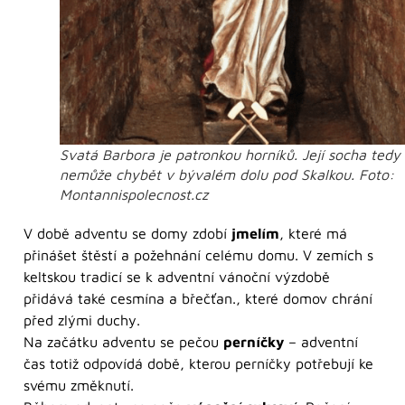
Svatá Barbora je patronkou horníků. Její socha tedy
nemůže chybět v bývalém dolu pod Skalkou. Foto:
Montannispolecnost.cz
V době adventu se domy zdobí
jmelím
, které má
přinášet štěstí a požehnání celému domu. V zemích s
keltskou tradicí se k adventní vánoční výzdobě
přidává také cesmína a břečťan., které domov chrání
před zlými duchy.
Na začátku adventu se pečou
perníčky
– adventní
čas totiž odpovídá době, kterou perníčky potřebují ke
svému změknutí.