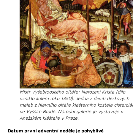
Mistr Vyšebrodského oltáře: Narození Krista (dílo
vzniklo kolem roku 1350). Jedna z devíti deskových
maleb z hlavního oltáře klášterního kostela cisterciá
ve Vyšším Brodě. Národní galerie je vystavuje v
Anežském klášteře v Praze.
Datum první adventní neděle je pohyblivé