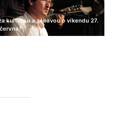
a kulturou a zábavou o víkendu 27.
 června?