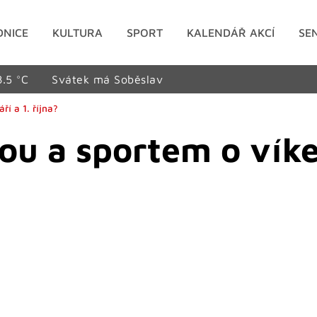
DNICE
KULTURA
SPORT
KALENDÁŘ AKCÍ
SE
8.5 °C
Svátek má Soběslav
ří a 1. října?
rou a sportem o víke