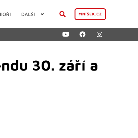
NIOŘI
DALŠÍ
MNÍŠEK.CZ
ndu 30. září a