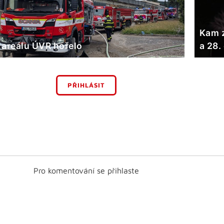
Kam z
 areálu ÚVR hořelo
a 28.
PŘIHLÁSIT
Pro komentování se přihlaste