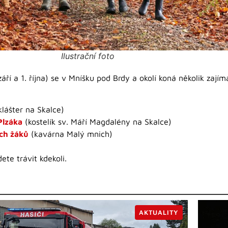
Ilustrační foto
ří a 1. října) se v Mníšku pod Brdy a okolí koná několik zajím
lášter na Skalce)
Plzáka
(kostelík sv. Máří Magdalény na Skalce)
ích žáků
(kavárna Malý mnich)
te trávit kdekoli.
AKTUALITY