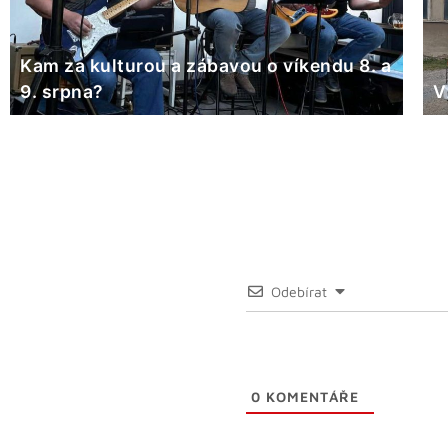
Kam za kulturou a zábavou o víkendu 8. a
9. srpna?
V
Odebírat
0
KOMENTÁŘE