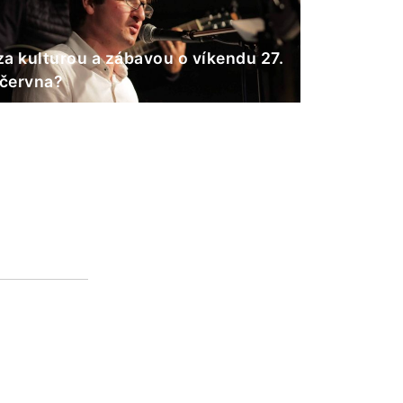
a kulturou a zábavou o víkendu 27.
 června?