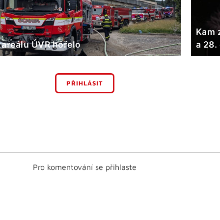
Kam z
 areálu ÚVR hořelo
a 28.
PŘIHLÁSIT
Pro komentování se přihlaste