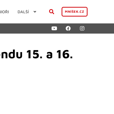
NIOŘI
DALŠÍ
MNÍŠEK.CZ
ndu 15. a 16.