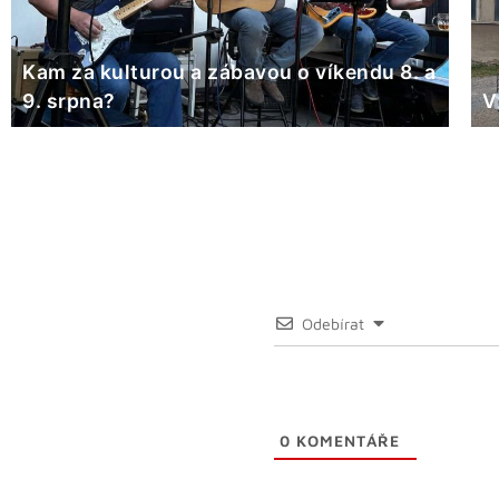
Kam za kulturou a zábavou o víkendu 8. a
9. srpna?
V
Odebírat
0
KOMENTÁŘE