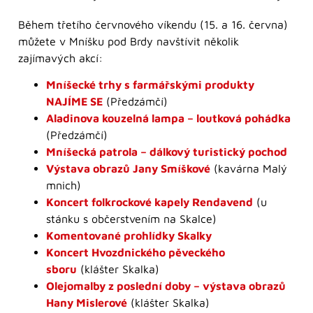
Během třetího červnového víkendu (15. a 16. června)
můžete v Mníšku pod Brdy navštívit několik
zajímavých akcí:
Mníšecké trhy s farmářskými produkty
NAJÍME SE
(Předzámčí)
Aladinova kouzelná lampa – loutková pohádka
(Předzámčí)
Mníšecká patrola – dálkový turistický pochod
Výstava obrazů Jany Smíškové
(kavárna Malý
mnich)
Koncert folkrockové kapely Rendavend
(u
stánku s občerstvením na Skalce)
Komentované prohlídky Skalky
Koncert Hvozdnického pěveckého
sboru
(klášter Skalka)
Olejomalby z poslední doby – výstava obrazů
Hany Mislerové
(klášter Skalka)