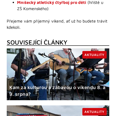
Mníšecký atletický čtyřboj pro děti
(hřiště u
ZŠ Komenského)
Přejeme vám příjemný víkend, ať už ho budete trávit
kdekoli.
SOUVISEJÍCÍ ČLÁNKY
AKTUALITY
Kam za kulturou a zábavou o víkendu 8. a
9. srpna?
AKTUALITY