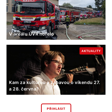
V areálu ÚVR hořelo
AKTUALITY
Kam za kulturou a zábavou o víkendu 27.
a 28. června?
PŘIHLÁSIT