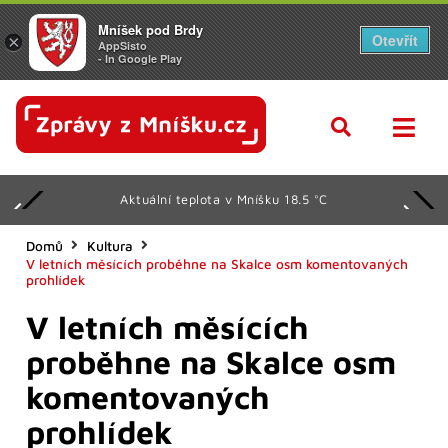
Mníšek pod Brdy
Otevřít
×
AppSisto
- In Google Play
Aktuální teplota v Mníšku 18.5 °C
Domů
Kultura
V letních měsících proběhne na Skalce osm komentovaných
prohlídek
V letních měsících
proběhne na Skalce osm
komentovaných
prohlídek