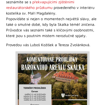
seznámíte se s
překvapujícími zjištěními
restaurátorského průzkumu
provedeného v interiéru
kostelíka sv. Máří Magdalény.
Popovídáte si nejen o momentech největší slávy, ale
také o smutné době, kdy byla Skalka téměř zničena.
Průvodce vás seznámí také s klíčovými osobnostmi,
které jsou s poutním místem nerozlučně spjaty.
Provedou vás Luboš Kožíšek a Tereza Zvolánková.