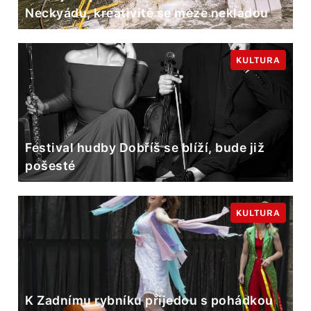
Neckyádu, kreativitě se meze nekladou
KULTURA
Festival hudby Dobříš se blíží, bude již
pošesté
KULTURA
K Zadnímu rybníku přijedou s pohádkou