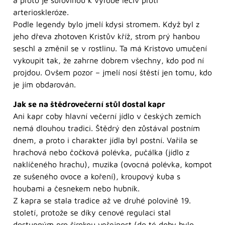
a proto je surovinou k výrobě léčiv proti
arterioskleróze.
Podle legendy bylo jmelí kdysi stromem. Když byl z
jeho dřeva zhotoven Kristův kříž, strom prý hanbou
seschl a změnil se v rostlinu. Ta má Kristovo umučení
vykoupit tak, že zahrne dobrem všechny, kdo pod ní
projdou. Ovšem pozor – jmelí nosí štěstí jen tomu, kdo
je jím obdarován.
Jak se na štědrovečerní stůl dostal kapr
Ani kapr coby hlavní večerní jídlo v českých zemích
nemá dlouhou tradici. Štědrý den zůstával postním
dnem, a proto i charakter jídla byl postní. Vařila se
hrachová nebo čočková polévka, pučálka (jídlo z
naklíčeného hrachu), muzika (ovocná polévka, kompot
ze sušeného ovoce a koření), kroupový kuba s
houbami a česnekem nebo hubník.
Z kapra se stala tradice až ve druhé polovině 19.
století, protože se díky cenové regulaci stal
dostupným pro širokou veřejnost (do té doby bylo