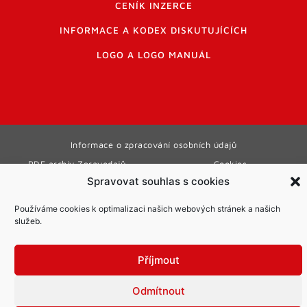
CENÍK INZERCE
INFORMACE A KODEX DISKUTUJÍCÍCH
LOGO A LOGO MANUÁL
Informace o zpracování osobních údajů
PDF archiv Zpravodajů
Cookies
Spravovat souhlas s cookies
© Město Mníšek pod Brdy
Používáme cookies k optimalizaci našich webových stránek a našich
služeb.
Příjmout
Odmítnout