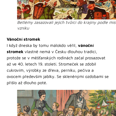
Betlémy zasazovali jejich tvůrci do krajiny podle mís
vzniku
Vánoční stromek
I když dneska by tomu málokdo věřil,
vánoční
stromek
vlastně nemá v Česku dlouhou tradici,
protože se v měšťanských rodinách začal prosazovat
až ve 40. letech 19. století. Stromeček se zdobil
cukrovím, výrobky ze dřeva, perníku, pečiva a
ovocem především jablky. Se skleněnými ozdobami se
přišlo až dlouho poté.