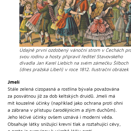
Údajně první ozdobený vánoční strom v Čechách pr
svou rodinu a hosty připravil ředitel Stavovského
divadla Jan Karel Liebich na svém zámečku Šilboch
(dnes pražská Libeň) v roce 1812. Ilustrační obrázek
Jmelí
Stále zelená cizopasná a rostlina bývala považována
za posvátnou již za dob keltských druidů. Jmelí má
mít kouzelné účinky (například jako ochrana proti ohni
a zábrana v přístupu čarodějnicím a zlým duchům).
Jeho léčivé účinky ovšem uznává i moderní věda.
Obsahuje látky snižující krevní tlak a roztahující cévy,