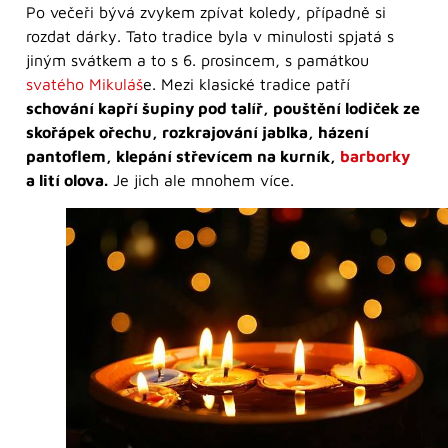
Po večeři bývá zvykem zpívat koledy, případně si
rozdat dárky. Tato tradice byla v minulosti spjatá s
jiným svátkem a to s 6. prosincem, s památkou
svatého Mikuláš
e. Mezi klasické tradice patří
schování kapří šupiny pod talíř, pouštění lodiček ze
skořápek ořechu, rozkrajování jablka, házení
pantoflem, klepání střevícem na kurník,
barborky
a lití olova.
Je jich ale mnohem více.