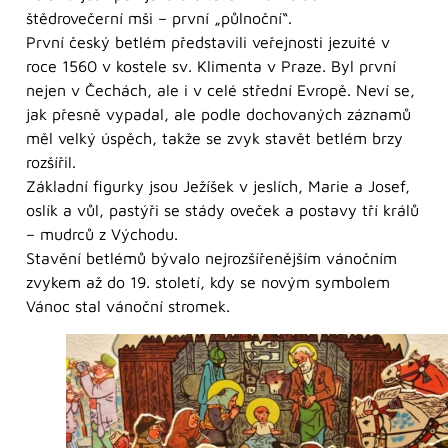
štědrovečerní mši – první „půlnoční“.
První český betlém představili veřejnosti jezuité v
roce 1560 v kostele sv. Klimenta v Praze. Byl první
nejen v Čechách, ale i v celé střední Evropě. Neví se,
jak přesně vypadal, ale podle dochovaných záznamů
měl velký úspěch, takže se zvyk stavět betlém brzy
rozšířil.
Základní figurky jsou Ježíšek v jeslích, Marie a Josef,
oslík a vůl, pastýři se stády oveček a postavy tří králů
– mudrců z Východu.
Stavění betlémů bývalo nejrozšířenějším vánočním
zvykem až do 19. století, kdy se novým symbolem
Vánoc stal vánoční stromek.