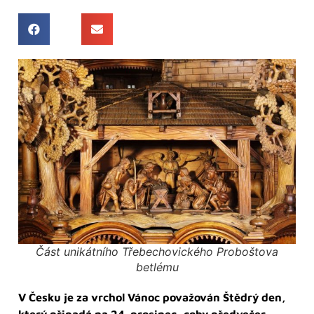
Část unikátního Třebechovického Proboštova
betlému
V Česku je za vrchol Vánoc považován Štědrý den,
který připadá na 24. prosinec, coby předvečer