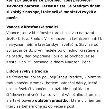
slavnosti narození Ježíše Krista. Se Štědrým dnem
si každý z nás spojí také veliké množství zvyků a
pověr.
Vánoce v křesťanské tradici
Vánoce jsou v křesťanské tradici oslavou narození
Ježíše Krista. Spolu s Velikonocemi a Letnicemi patří k
nejvýznamnějším křesťanským svátkům. Slaví se od
25. prosince do první neděle po 6. lednu. Křesťané si
na Štědrý den připomínají blížící se příchod Ježíše
Krista. Den 25. prosinec je dnem Narození Páně.
Lidové zvyky a tradice
Ke Štědrému dni se pojí nejrůznější tradice, k nimž se
řadí vánoční stromek, betlém, vánoční dárky, které
nosí Ježíšek či vánoční cukroví. Jde například o
štědrovečerní večeři a rozsvícení vánočního stromku,
ale také pověru
o zlatém prasátku
, které vidí jen ten,
který se během dne až do večeře postí.