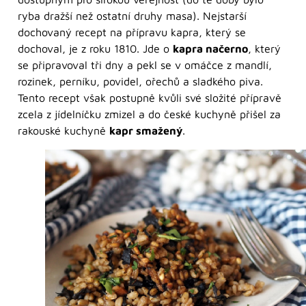
ryba dražší než ostatní druhy masa). Nejstarší
dochovaný recept na přípravu kapra, který se
dochoval, je z roku 1810. Jde o
kapra načerno
, který
se připravoval tři dny a pekl se v omáčce z mandlí,
rozinek, perníku, povidel, ořechů a sladkého piva.
Tento recept však postupně kvůli své složité přípravě
zcela z jídelníčku zmizel a do české kuchyně přišel za
rakouské kuchyně
kapr smažený
.