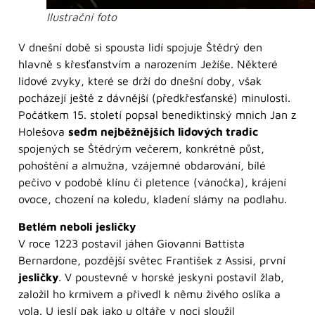
Ilustrační foto
V dnešní době si spousta lidí spojuje Štědrý den
hlavně s křesťanstvím a narozením Ježíše. Některé
lidové zvyky, které se drží do dnešní doby, však
pocházejí ještě z dávnější (předkřesťanské) minulosti.
Počátkem 15. století popsal benediktinský mnich Jan z
Holešova
sedm nejběžnějších lidových tradic
spojených se Štědrým večerem, konkrétně půst,
pohoštění a almužna, vzájemné obdarování, bílé
pečivo v podobě klínu či pletence (vánočka), krájení
ovoce, chození na koledu, kladení slámy na podlahu.
Betlém neboli jesličky
V roce 1223 postavil jáhen Giovanni Battista
Bernardone, pozdější světec František z Assisi, první
jesličky
. V poustevně v horské jeskyni postavil žlab,
založil ho krmivem a přivedl k němu živého oslíka a
vola. U jeslí pak jako u oltáře v noci sloužil