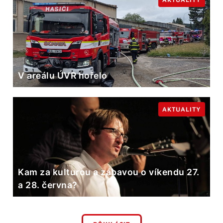
V areálu ÚVR hořelo
AKTUALITY
Kam za kulturou a zábavou o víkendu 27.
a 28. června?