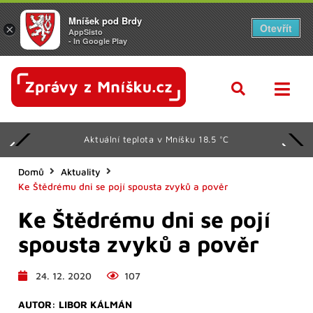
Mníšek pod Brdy
Otevřít
×
AppSisto
- In Google Play
Aktuální teplota v Mníšku 18.5 °C
Domů
Aktuality
Ke Štědrému dni se pojí spousta zvyků a pověr
Ke Štědrému dni se pojí
spousta zvyků a pověr
24. 12. 2020
107
AUTOR:
LIBOR KÁLMÁN